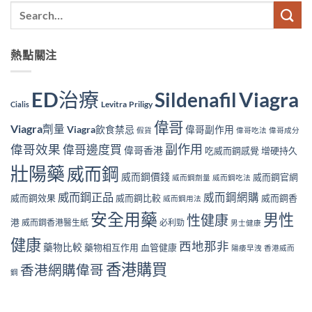
熱點關注
ED治療
Viagra
Sildenafil
Levitra
Priligy
Cialis
偉哥
Viagra劑量
Viagra飲食禁忌
偉哥副作用
假貨
偉哥吃法
偉哥成分
副作用
偉哥效果
偉哥邊度買
偉哥香港
吃威而鋼感覺
增硬持久
壯陽藥
威而鋼
威而鋼價錢
威而鋼官網
威而鋼劑量
威而鋼吃法
威而鋼正品
威而鋼網購
威而鋼效果
威而鋼比較
威而鋼香
威而鋼用法
安全用藥
男性
性健康
港
威而鋼香港醫生紙
必利勁
男士健康
健康
西地那非
藥物比較
藥物相互作用
血管健康
陽痿早洩
香港威而
香港購買
香港網購偉哥
鋼