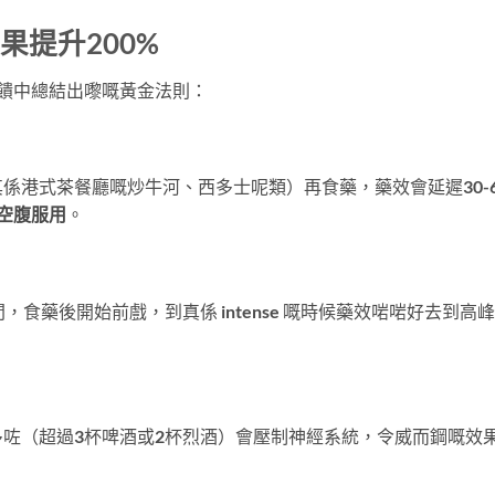
果提升200%
饋中總結出嚟嘅黃金法則：
係港式茶餐廳嘅炒牛河、西多士呢類）再食藥，藥效會延遲30-6
空腹服用
。
食藥後開始前戲，到真係 intense 嘅時候藥效啱啱好去到高
。
咗（超過3杯啤酒或2杯烈酒）會壓制神經系統，令威而鋼嘅效