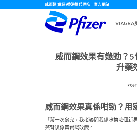
Skip
威而鋼(偉哥)香港總代理唯一官方網站
to
content
VIAGR
威而鋼效果有幾勁？5
升藥效
POST
威而鋼效果真係咁勁？用
「第一次食完，我老婆問我係咪換咗個新
笑背後係真實嘅改變。