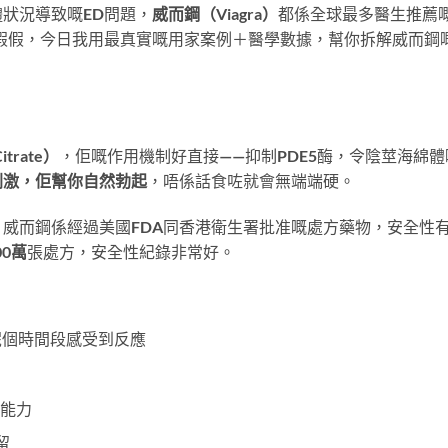
狀況導致嘅ED問題，
威而鋼（Viagra）
都係全球最多醫生推薦
假假，今日我用最真實嘅用家案例＋醫學數據，幫你拆解威而鋼
itrate）
，佢嘅作用機制好直接——抑制PDE5酶，令陰莖海綿體
刺激，佢幫你自然勃起
，唔係話食咗就會無端端硬。
威而鋼係經過美國FDA同香港衛生署批准嘅處方藥物，安全性
00萬
張處方，安全性紀錄非常好。
呢個時間段感受到反應
能力
留