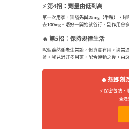
⚡ 第4招：劑量由低到高
第一次用家，建議
先試25mg（半粒）
，睇
去100mg。唔好一開始就谷行，副作用會
🔥 第5招：保持規律生活
呢個雖然係老生常談，但真實有用。適當
著。我見過好多用家，配合運動之後，由50
🔥 想即
⚡ 保密包裝・
全港