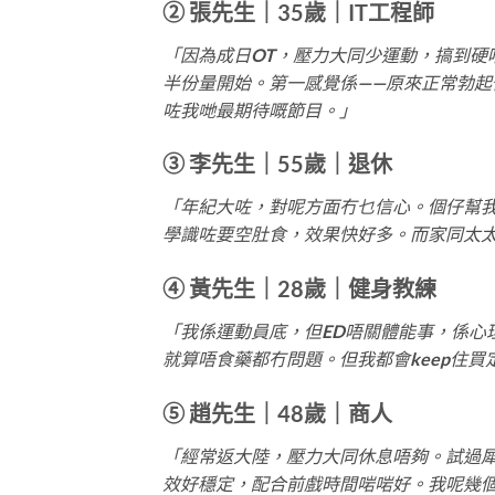
② 張先生｜35歲｜IT工程師
「因為成日OT，壓力大同少運動，搞到硬
半份量開始。第一感覺係——原來正常勃起
咗我哋最期待嘅節目。」
③ 李先生｜55歲｜退休
「年紀大咗，對呢方面冇乜信心。個仔幫我
學識咗要空肚食，效果快好多。而家同太太
④ 黃先生｜28歲｜健身教練
「我係運動員底，但ED唔關體能事，係心
就算唔食藥都冇問題。但我都會keep住
⑤ 趙先生｜48歲｜商人
「經常返大陸，壓力大同休息唔夠。試過
效好穩定，配合前戲時間啱啱好。我呢幾