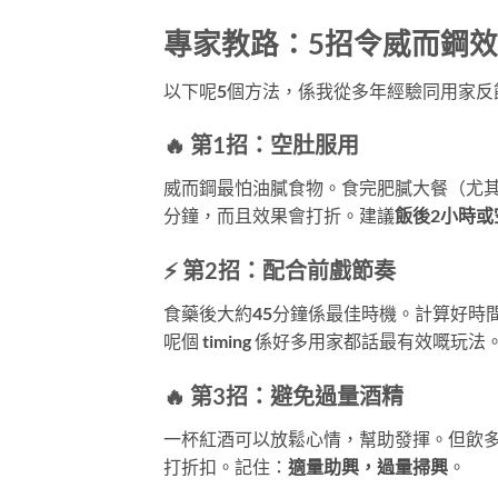
專家教路：5招令威而鋼效
以下呢5個方法，係我從多年經驗同用家反
🔥 第1招：空肚服用
威而鋼最怕油膩食物。食完肥膩大餐（尤其
分鐘，而且效果會打折。建議
飯後2小時或
⚡ 第2招：配合前戲節奏
食藥後大約45分鐘係最佳時機。計算好時間，
呢個 timing 係好多用家都話最有效嘅玩法
🔥 第3招：避免過量酒精
一杯紅酒可以放鬆心情，幫助發揮。但飲多
打折扣。記住：
適量助興，過量掃興
。