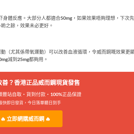
吓身體反應。大部分人都適合50mg，如果效果唔夠理想，下次
多啲之餘，效果未必更好。
運動（尤其係帶氧運動）可以改善血液循環，令威而鋼嘅效果更
mg減到25mg都夠用。
刻改善？香港正品威而鋼現貨發售
順豐站自取・貨到付款・100%正品保證
最快即日發貨，今日落單聽日到手
🔥 立即網購威而鋼 🔥