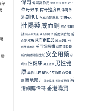
偉哥
偉哥副作用
嘅第
偉哥吃法
偉哥成分
偉哥效果
偉哥邊度買
嘅
偉哥香
副作用
港
吃威而鋼感覺
增硬持久
壯陽藥
威而鋼
威而鋼價
錢
威而鋼官網
威
威而鋼劑量
威而鋼吃法
嘅
威而鋼正品
而鋼效果
威而鋼比較
威而鋼網購
威而鋼香港
威而鋼用法
安全用藥
威而鋼香港醫生紙
必
有嚴
男性健
性健康
利勁
男士健康
康
藥物比較
藥物相互作用
血管健
香
西地那非
康
陽痿早洩
香港威而鋼
香港購買
港網購偉哥