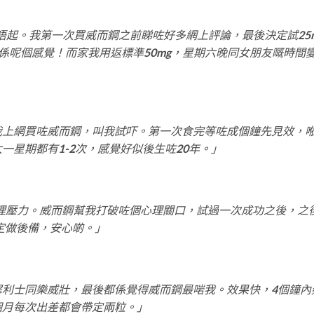
唔起。我第一次買威而鋼之前睇咗好多網上評論，最後決定試25
係呢個感覺！而家我用返標準50mg，星期六晚同女朋友嘅時間
上網買咗威而鋼，叫我試吓。第一次食完等咗成個鐘先見效，
一星期都有1-2次，感覺好似後生咗20年。」
理壓力。威而鋼幫我打破咗個心理關口，試過一次成功之後，之
買定做後備，安心啲。」
犀利士同樂威壯，最後都係覺得威而鋼最啱我。效果快，4個鐘內
個月每次出差都會帶定兩粒。」