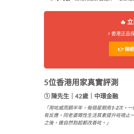
🔥
⚡ 香港正
👉 睇
5位香港用家真實評測
① 陳先生｜42歲｜中環金融
「用咗威而鋼半年，每個星期用1-2次。一
有反應，同老婆嘅性生活質素提升咗唔止
之後，連自然勃起都改善咗。」