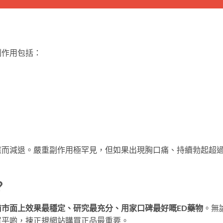
副作用包括：
應而減退。嚴重副作用極罕見，但如果出現胸口痛、持續勃起超過
？
前市面上效果最穩定、研究最充分、用家口碑最好嘅ED藥物
。無
買平啲，揀正規網站購買正品最重要。