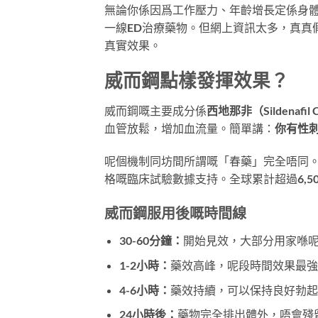
無論你係因爲工作壓力、年齡增長定係身體
一線ED治療藥物。但網上資訊太多，真真
真實效果。
威而鋼點樣發揮效果？
威而鋼嘅主要成分係
西地那非（Sildenafil C
血管放鬆，增加血流量。簡單講：
你有性
呢個機制同坊間所謂嘅「春藥」完全唔同。
格嘅臨床試驗數據支持。全球累計超過
6,5
威而鋼服用後嘅時間線
30-60分鐘：
開始見效，大部分用家喺
1-2小時：
藥效高峰，呢段時間效果最強
4-6小時：
藥效持續，可以保持良好勃起
24小時後：
藥物完全排出體外，唔會殘