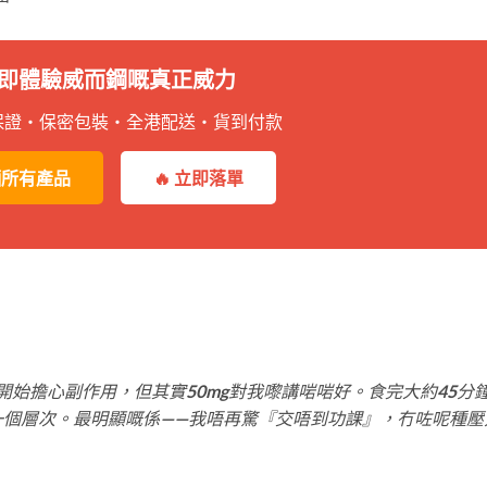
 立即體驗威而鋼嘅真正威力
品保證・保密包裝・全港配送・貨到付款
晒所有產品
🔥 立即落單
開始擔心副作用，但其實50mg對我嚟講啱啱好。食完大約45分
一個層次。最明顯嘅係——我唔再驚『交唔到功課』，冇咗呢種壓