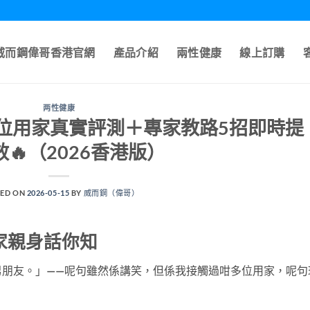
A威而鋼偉哥香港官網
產品介紹
兩性健康
線上訂購
两性健康
位用家真實評測＋專家教路5招即時提
🔥（2026香港版）
ED ON
2026-05-15
BY
威而鋼（偉哥）
家親身話你知
男朋友。」——呢句雖然係講笑，但係我接觸過咁多位用家，呢句