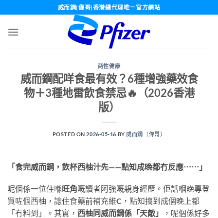
Skip
威而鋼(偉哥)香港總代理唯一官方網站
to
content
两性健康
威而鋼配咩食最有效？6種增強藥效食
物＋3種地雷飲食禁忌🔥（2026香港
版）
POSTED ON
2026-05-16
BY
威而鋼（偉哥）
「食完威而鋼，飲杯西柚汁先——點知成晚都冇反應⋯⋯」
呢個係一位住喺
旺角
嘅讀者阿強嘅親身經歷。佢話嗰晚專登
買咗個西柚，諗住食藥前補充維C，點知搞到成個晚上都
「冇料到」。其實，
西柚同威而鋼係「天敵」
，呢個係好多