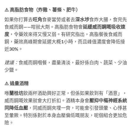
⚠️ 高脂肪食物（炸雞、薯條、肥牛）
如果你打算去
旺角
食麥當勞或者去
深水埗
食炸大腸，食完先
食威而鋼——咁就大劑。高脂肪食物會
延緩威而鋼嘅吸收速
度
，令藥效來得又慢又弱。有研究指出，高脂餐後食威而
鋼，藥效高峰期會延遲大概1小時，而且峰值濃度會降低接
近30%。
建議：
食威而鋼嗰餐，盡量清淡，最好係白肉、蔬菜、少油
少鹽。
⚠️ 過量酒精
喺
蘭桂坊
飲兩杯酒助興好正常，但係如果飲到有「酒意」，
威而鋼嘅效果就會大打折扣。酒精本身會
壓抑中樞神經系統
同降低血壓
，同威而鋼夾埋一齊，可能會引發頭暈、心悸甚
至暈厥。特別係對於本身血壓偏低嘅朋友，呢個組合更加危
險。