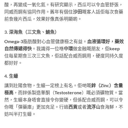
酸，再變成一氧化氮。有研究顯示，西瓜可以令血管舒張，
同威而鋼有協同作用。舊年有個住
沙田
嘅客人話佢每次食藥
前食幾片西瓜，效果好像真係明顯啲。
3. 深海魚（三文魚、鯖魚）
Omega-3脂肪酸對心血管健康極之有益。
血液循環好，藥效
自然傳遞得快
。我識得一位喺
中環
做金融嘅朋友，佢keep
住每星期食三次三文魚，佢話配合威而鋼用，硬度同持久度
都好好。
4. 生蠔
講到壯陽食物，生蠔一定榜上有名。佢哋嘅
鋅（Zinc）含量
極高
，而鋅係製造睾酮（Testosterone）嘅必須礦物質。當
然，生蠔本身唔會直接令你變硬，但係配合威而鋼，可以令
你嘅「彈藥庫」更加充足。行過
西貢
或者
流浮山
食海鮮，不
妨叫半打生蠔。