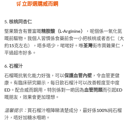
🛒 立即選購威而鋼
5. 核桃同杏仁
堅果類含有豐富嘅
精胺酸（L-Arginine）
，呢個係一氧化氮
嘅前驅物。我個人習慣係食藥前食一小把核桃或者杏仁（大
約15克左右），唔多唔少，啱啱好。喺
荃灣
街市買雜果仁，
平過超市好多。
6. 石榴汁
石榴嘅抗氧化能力好強，可以
保護血管內壁
，令血管更健
康。有臨床研究顯示，每日飲石榴汁可以改善輕度至中度
ED。配合威而鋼用，特別係對一啲因為
血管問題
而引起ED
嘅朋友，效果會更加理想。
温馨提示：
買石榴汁嗰陣睇清楚成分，最好係100%純石榴
汁，唔好加糖水嗰啲。