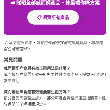
👑 睇晒全部威而鋼產品・揀最啱你嘅方案
📋 瀏覽所有產品
a>
💡 本文僅供參考，如有特殊健康狀況或用藥疑問，請諮詢
醫生或藥劑師。
常見問題
威而鋼配咩食最有效正確用法是什麼？
威而鋼配咩食最有效是針對男性健康嘅產品，喺香港市場相
當受歡迎。
威而鋼配咩食最有效需要醫生處方嗎？
部分產品需要醫生處方，部分可喺合資格網店直接購買。建
議選購前了解相關規定。