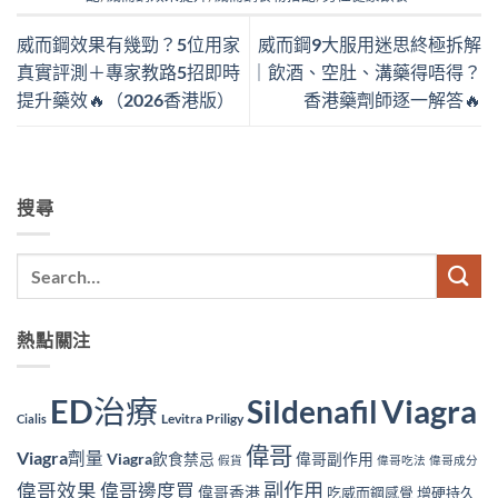
威而鋼效果有幾勁？5位用家
威而鋼9大服用迷思終極拆解
真實評測＋專家教路5招即時
｜飲酒、空肚、溝藥得唔得？
提升藥效🔥（2026香港版）
香港藥劑師逐一解答🔥
搜尋
熱點關注
ED治療
Viagra
Sildenafil
Levitra
Priligy
Cialis
偉哥
Viagra劑量
Viagra飲食禁忌
偉哥副作用
假貨
偉哥吃法
偉哥成分
副作用
偉哥效果
偉哥邊度買
偉哥香港
吃威而鋼感覺
增硬持久