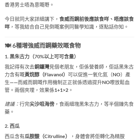
香港男士唔為意嘅嘢。
今日就同大家詳細講下，
食威而鋼前後應該食咩、唔應該食
咩
，等我結合自己見倒嘅案例同醫學知識，逐點話你知。
🍽️ 6種增強威而鋼藥效嘅食物
1. 黑朱古力（70%以上可可含量）
我記得有次去
銅鑼灣
見個老朋友，佢係營養師，佢話黑朱古
力含有嘅
黃烷醇（Flavanol）
可以促進一氧化氮（NO）產
生——而威而鋼嘅作用機制正正就係透過提升NO嚟放鬆血
管。兩個夾埋，效果係
1+1>2
。
建議：
行完
尖沙咀海傍
，食兩細塊黑朱古力，等半個鐘先食
藥。
2. 西瓜
西瓜含有
瓜胺酸（Citrulline）
，身體會將佢轉化為精胺