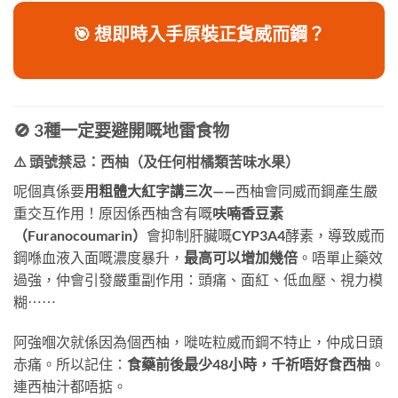
🎯 想即時入手原裝正貨威而鋼？
🚫 3種一定要避開嘅地雷食物
⚠️ 頭號禁忌：西柚（及任何柑橘類苦味水果）
呢個真係要
用粗體大紅字講三次
——西柚會同威而鋼產生嚴
重交互作用！原因係西柚含有嘅
呋喃香豆素
（Furanocoumarin）
會抑制肝臟嘅CYP3A4酵素，導致威而
鋼喺血液入面嘅濃度暴升，
最高可以增加幾倍
。唔單止藥效
過強，仲會引發嚴重副作用：頭痛、面紅、低血壓、視力模
糊⋯⋯
阿強嗰次就係因為個西柚，嘥咗粒威而鋼不特止，仲成日頭
赤痛。所以記住：
食藥前後最少48小時，千祈唔好食西柚
。
連西柚汁都唔掂。