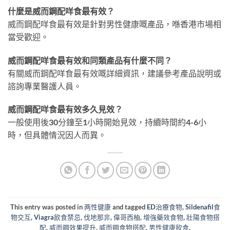
什麼是威而鋼配咩食最有效？
威而鋼配咩食最有效是針對男性健康嘅產品，喺香港市場相
當受歡迎。
威而鋼配咩食最有效和同類產品有什麼不同？
有關威而鋼配咩食最有效嘅詳細資訊，建議參考產品說明或
諮詢專業醫護人員。
威而鋼配咩食最有效多久見效？
一般使用後30分鐘至1小時開始見效，持續時間約4-6小
時，但具體情況因人而異。
This entry was posted in
两性健康
and tagged
ED治療食物
,
Sildenafil食
物交互
,
Viagra飲食禁忌
,
伐地那非
,
偉哥西柚
,
增強藥效食物
,
壯陽食物搭
配
,
威而鋼效果提升
,
威而鋼食物搭配
,
男性健康飲食
.