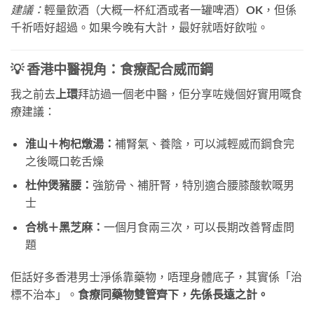
建議：
輕量飲酒（大概一杯紅酒或者一罐啤酒）OK，但係
千祈唔好超過。如果今晚有大計，最好就唔好飲啦。
💡 香港中醫視角：食療配合威而鋼
我之前去
上環
拜訪過一個老中醫，佢分享咗幾個好實用嘅食
療建議：
淮山＋枸杞燉湯：
補腎氣、養陰，可以減輕威而鋼食完
之後嘅口乾舌燥
杜仲煲豬腰：
強筋骨、補肝腎，特別適合腰膝酸軟嘅男
士
合桃＋黑芝麻：
一個月食兩三次，可以長期改善腎虛問
題
佢話好多香港男士淨係靠藥物，唔理身體底子，其實係「治
標不治本」。
食療同藥物雙管齊下，先係長遠之計。