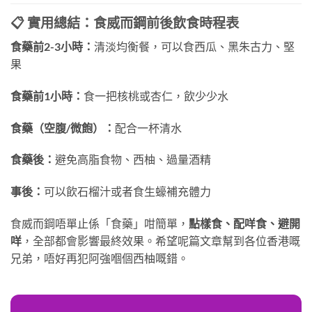
📋 實用總結：食威而鋼前後飲食時程表
食藥前2-3小時：
清淡均衡餐，可以食西瓜、黑朱古力、堅
果
食藥前1小時：
食一把核桃或杏仁，飲少少水
食藥（空腹/微飽）：
配合一杯清水
食藥後：
避免高脂食物、西柚、過量酒精
事後：
可以飲石榴汁或者食生蠔補充體力
食威而鋼唔單止係「食藥」咁簡單，
點樣食、配咩食、避開
咩
，全部都會影響最終效果。希望呢篇文章幫到各位香港嘅
兄弟，唔好再犯阿強嗰個西柚嘅錯。