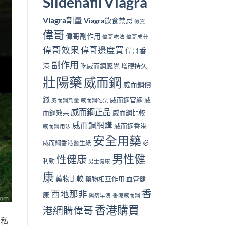
Viagra
Sildenafil
Viagra劑量
Viagra飲食禁忌
假貨
偉哥
偉哥副作用
偉哥吃法
偉哥成分
偉哥效果
偉哥邊度買
偉哥香
副作用
港
吃威而鋼感覺
增硬持久
壯陽藥
威而鋼
威而鋼價
錢
威而鋼官網
威
威而鋼劑量
威而鋼吃法
威而鋼正品
而鋼效果
威而鋼比較
威而鋼網購
威而鋼香港
威而鋼用法
安全用藥
威而鋼香港醫生紙
必
男性健
性健康
利勁
男士健康
康
藥物比較
藥物相互作用
血管健
香
西地那非
康
陽痿早洩
香港威而鋼
香港購買
港網購偉哥
，私