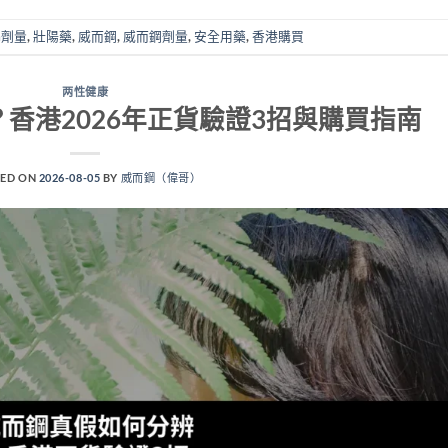
ra劑量
,
壯陽藥
,
威而鋼
,
威而鋼劑量
,
安全用藥
,
香港購買
两性健康
香港2026年正貨驗證3招與購買指南
ED ON
2026-08-05
BY
威而鋼（偉哥）