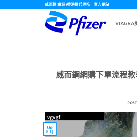
Skip
威而鋼(偉哥)香港總代理唯一官方網站
to
content
VIAGR
威而鋼網購下單流程教學
POST
06
8 月