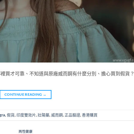
楚哪裡買才可靠、不知道與原廠威而鋼有什麼分別、擔心買到假貨
CONTINUE READING
→
gra
,
假貨
,
印度雙效片
,
壯陽藥
,
威而鋼
,
正品驗證
,
香港購買
两性健康