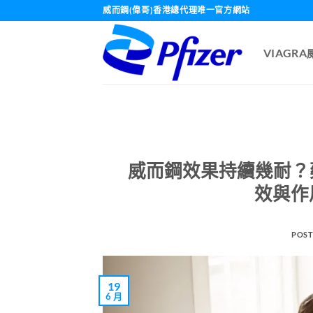
Skip
威而鋼(偉哥)香港總代理唯一官方網站
to
content
VIAGR
威而鋼效果持續幾耐？藥
效與作
POST
19
6 月