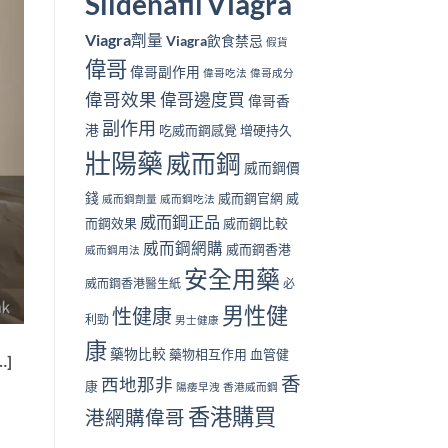
Viagra
Sildenafil
Viagra劑量
Viagra飲食禁忌
假貨
偉哥
偉哥副作用
偉哥吃法
偉哥成分
偉哥效果
偉哥邊度買
偉哥香
副作用
港
吃威而鋼感覺
增硬持久
壯陽藥
威而鋼
威而鋼價
錢
威而鋼官網
威
威而鋼劑量
威而鋼吃法
威而鋼正品
而鋼效果
威而鋼比較
威而鋼網購
威而鋼香港
威而鋼用法
安全用藥
威而鋼香港醫生紙
必
男性健
性健康
利勁
男士健康
康
藥物比較
藥物相互作用
血管健
]
香
西地那非
康
陽痿早洩
香港威而鋼
香港購買
港網購偉哥