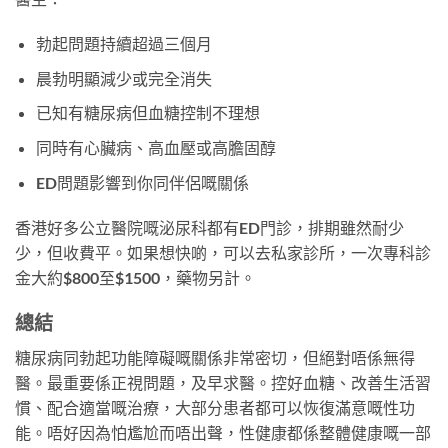
勃起問題持續超過三個月
晨勃明顯減少或完全消失
已知有糖尿病但血糖控制不理想
同時有心臟病、高血壓或高膽固醇
ED問題影響到你同伴侶嘅關係
香港好多公立醫院嘅泌尿科都有ED門診，排期雖然耐少
少，但收費平。如果想快啲，可以去私家診所，一次專科診
金大約$800至$1500，藥物另計。
總結
糖尿病同勃起功能障礙嘅關係非常密切，但絕對唔係無得
醫。最重要係正視問題，及早求醫。控好血糖、改善生活習
慣、配合適當嘅治療，大部分患者都可以恢復滿意嘅性功
能。唔好因為怕尷尬而唔出聲，性健康都係整體健康嘅一部