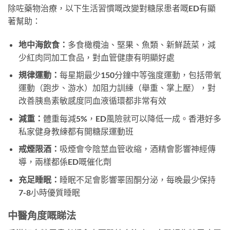
除咗藥物治療，以下生活習慣嘅改變對糖尿患者嘅ED有顯
著幫助：
地中海飲食：
多食橄欖油、堅果、魚類、新鮮蔬菜，減
少紅肉同加工食品，對血管健康有明顯好處
規律運動：
每星期最少150分鐘中等強度運動，包括帶氧
運動（跑步、游水）加阻力訓練（舉重、掌上壓），對
改善胰島素敏感度同血液循環都非常有效
減重：
體重每減5%，ED風險就可以降低一成。香港好多
私家健身教練都有開糖尿運動班
戒煙限酒：
吸煙會令陰莖血管收縮，酒精會影響神經傳
導，兩樣都係ED嘅催化劑
充足睡眠：
睡眠不足會影響睪固酮分泌，每晚最少保持
7-8小時優質睡眠
中醫角度嘅睇法