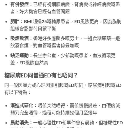
有併發症：
已經有視網膜病變、腎病變或神經病變嘅患
者，好大機會已經有血管問題
肥胖：
BMI超過25嘅糖尿患者，ED風險更高，因為脂肪
組織會影響荷爾蒙平衡
吸煙飲酒：
香港好多應酬多嘅男士，一邊食糖尿藥一邊
飲酒食煙，對血管嘅傷害係疊加嘅
缺乏運動：
長坐辦公室、少郁動嘅患者，血液循環更
差，ED風險自然高
糖尿病ED同普通ED有乜唔同？
同一般因壓力或心理因素引起嘅ED唔同，糖尿病引起嘅ED
有以下特點：
漸進式惡化：
唔係突然唔得，而係慢慢變差，由硬度減
弱到完全唔得，過程可能持續幾個月至幾年
晨勃消失：
一般心理性ED朝早仲會有晨勃，但糖尿性ED