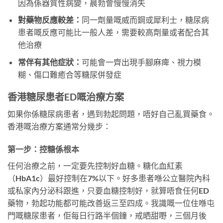
因為係器質性病變，晨勃會慢慢消失
對藥物反應較差：
同一劑量嘅威而鋼或犀利士，糖尿病
患者嘅反應可能比一般人差，需要較高劑量或者配合其
他治療
常伴有其他症狀：
可能會一齊出現手腳麻痺、視力模
糊、傷口難癒合等糖尿併發症
香港糖尿患者ED嘅治療方案
如果你係糖尿病患者，遇到勃起問題，唔好自己亂買藥食。
香港嘅治療方案通常分幾步：
第一步：控糖係根本
任何治療之前，一定要先控制好血糖。糖化血紅素
（HbA1c）最好控制在7%以下。好多患者喺公立醫院內科
或私家內分泌科跟進，只要血糖控制好，就算唔食任何ED
藥物，勃起功能都可能改善返三至四成。我識嘅一位住喺屯
門嘅糖尿患者，佢每日行路半個鐘，戒晒甜嘢，三個月後