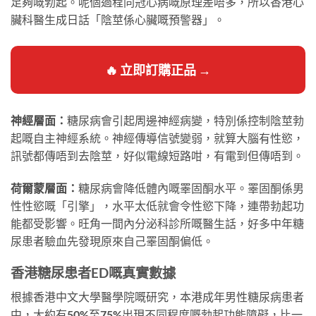
足夠嘅勃起。呢個過程同冠心病嘅原理差唔多，所以香港心
臟科醫生成日話「陰莖係心臟嘅預警器」。
🔥 立即訂購正品 →
神經層面：
糖尿病會引起周邊神經病變，特別係控制陰莖勃
起嘅自主神經系統。神經傳導信號變弱，就算大腦有性慾，
訊號都傳唔到去陰莖，好似電線短路咁，有電到但傳唔到。
荷爾蒙層面：
糖尿病會降低體內嘅睪固酮水平。睪固酮係男
性性慾嘅「引擎」，水平太低就會令性慾下降，連帶勃起功
能都受影響。旺角一間內分泌科診所嘅醫生話，好多中年糖
尿患者驗血先發現原來自己睪固酮偏低。
香港糖尿患者ED嘅真實數據
根據香港中文大學醫學院嘅研究，本港成年男性糖尿病患者
中，大約有50%至75%出現不同程度嘅勃起功能障礙，比一