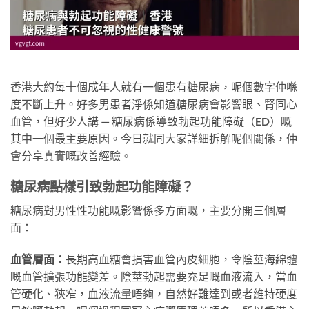
香港大約每十個成年人就有一個患有糖尿病，呢個數字仲喺
度不斷上升。好多男患者淨係知道糖尿病會影響眼、腎同心
血管，但好少人講 — 糖尿病係導致勃起功能障礙（ED）嘅
其中一個最主要原因。今日就同大家詳細拆解呢個關係，仲
會分享真實嘅改善經驗。
糖尿病點樣引致勃起功能障礙？
糖尿病對男性性功能嘅影響係多方面嘅，主要分開三個層
面：
血管層面：
長期高血糖會損害血管內皮細胞，令陰莖海綿體
嘅血管擴張功能變差。陰莖勃起需要充足嘅血液流入，當血
管硬化、狹窄，血液流量唔夠，自然好難達到或者維持硬度