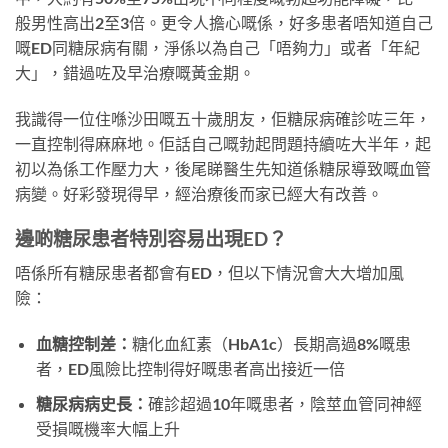
般男性高出2至3倍。更令人擔心嘅係，好多患者唔知道自己
嘅ED同糖尿病有關，淨係以為自己「唔夠力」或者「年紀
大」，錯過咗及早治療嘅黃金期。
我識得一位住喺沙田嘅五十歲朋友，佢糖尿病確診咗三年，
一直控制得麻麻地。佢話自己嘅勃起問題持續咗大半年，起
初以為係工作壓力大，後尾睇醫生先知道係糖尿導致嘅血管
病變。好彩發現得早，經治療後而家已經大有改善。
邊啲糖尿患者特別容易出現ED？
唔係所有糖尿患者都會有ED，但以下情況會大大增加風
險：
血糖控制差：
糖化血紅素（HbA1c）長期高過8%嘅患
者，ED風險比控制得好嘅患者高出接近一倍
糖尿病病史長：
確診超過10年嘅患者，陰莖血管同神經
受損嘅機率大幅上升