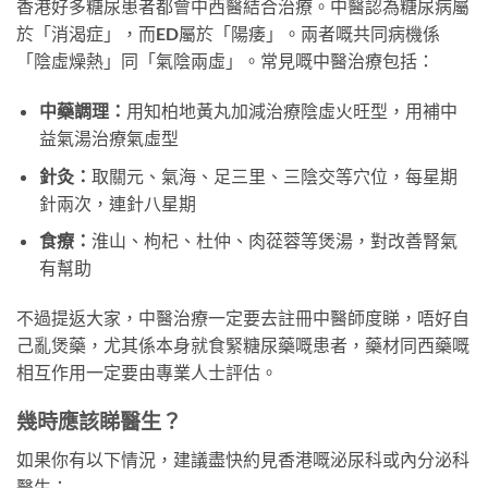
香港好多糖尿患者都會中西醫結合治療。中醫認為糖尿病屬
於「消渴症」，而ED屬於「陽痿」。兩者嘅共同病機係
「陰虛燥熱」同「氣陰兩虛」。常見嘅中醫治療包括：
中藥調理：
用知柏地黃丸加減治療陰虛火旺型，用補中
益氣湯治療氣虛型
針灸：
取關元、氣海、足三里、三陰交等穴位，每星期
針兩次，連針八星期
食療：
淮山、枸杞、杜仲、肉蓯蓉等煲湯，對改善腎氣
有幫助
不過提返大家，中醫治療一定要去註冊中醫師度睇，唔好自
己亂煲藥，尤其係本身就食緊糖尿藥嘅患者，藥材同西藥嘅
相互作用一定要由專業人士評估。
幾時應該睇醫生？
如果你有以下情況，建議盡快約見香港嘅泌尿科或內分泌科
醫生：