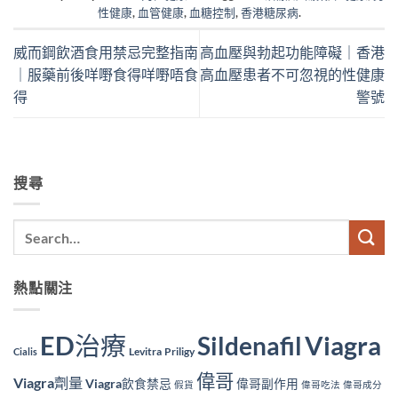
性健康
,
血管健康
,
血糖控制
,
香港糖尿病
.
威而鋼飲酒食用禁忌完整指南
高血壓與勃起功能障礙｜香港
｜服藥前後咩嘢食得咩嘢唔食
高血壓患者不可忽視的性健康
得
警號
搜尋
熱點關注
ED治療
Viagra
Sildenafil
Levitra
Priligy
Cialis
偉哥
Viagra劑量
Viagra飲食禁忌
偉哥副作用
假貨
偉哥吃法
偉哥成分