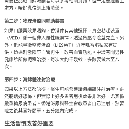
需要正品威而鋼嘅讀者可以參考相關資訊，但一定要經醫生
處方，唔好亂信網上雜嘜藥。
第三步：物理治療同輔助裝置
如果口服藥效果唔夠，香港仲有其他選擇。真空勃起裝置
（VED）係一個非入侵性嘅選擇，透過負壓令陰莖充血。另
外，低能量衝擊波治療（LiESWT）近年喺香港私家有提
供，透過刺激陰莖血管再生，改善血管功能。中環有間男性
健康診所做呢種治療，每次大約千幾蚊，多數要做六至八
次。
第四步：海綿體注射治療
如果以上方法都唔得，醫生可能會建議海綿體注射治療。雖
然聽落好恐怖，但實際上好多患者用後效果非常好，尤其係
嚴重糖尿病患者。香港泌尿科醫生會教患者自己注射，熟習
咗之後其實好簡單，五分鐘內完成。
生活習慣改善好重要