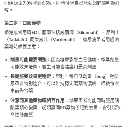
HbA1c由7.8%降到6.5%，同時發現自己嘅勃起問題明顯好
咗。
第二步：口服藥物
香港最常用嘅ED口服藥包括威而鋼（Sildenafil）、犀利士
（Tadalafil）同樂威壯（Vardenafil）。糖尿病患者用呢啲
藥嘅時候要注意：
劑量可能需要調整：
因為糖尿影響血管健康，標準劑量
可能效果唔夠，醫生可能會建議用最高劑量
長期服藥效果更穩定：
犀利士每日低劑量（5mg）對糖
尿患者特別適合，可以維持穩定嘅藥物濃度，唔使每次
事前先食藥
注意同其他藥物嘅相互作用：
糖尿患者可能同時服用硝
酸鹽類心臟藥，呢類藥同ED藥物係絕對禁忌，會引起致
命性低血壓