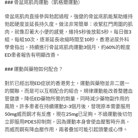
### 骨盆底肌肉運動（凱格爾運動）
骨盆底肌肉直接參與勃起過程，強健的骨盆底肌能幫助維持
勃起硬度並延長持久度。做法非常簡單：收緊肛門周圍的肌
肉，就像忍著大小便的感覺，維持5秒後放鬆5秒。每日做3
組，每組10次，逐漸延長收縮時間至10秒。香港泌尿外科
學會指出，持續進行骨盆底肌肉運動3個月，約60%的輕度
ED患者報告有明顯改善。
### 運動與藥物如何配合？
對於已經出現ED症狀的香港男士，運動與藥物並非二選一
的關聯，而是可以互相配合的組合。規律運動能改善整體血
管健康，降低ED藥物所需的劑量，同時減少藥物副作用的
風險。許多患者在持續運動2-3個月後，發現原本需要服用
50mg威而鋼才有反應，現在25mg已足夠。不過運動後切勿
立即服用PDE5抑制劑，因為運動本身會使血壓暫時升高，
而威而鋼有降血壓作用，兩者疊加可能引起頭暈或心悸。