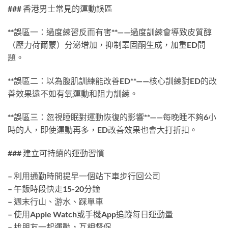
### 香港男士常見的運動誤區
**誤區一：過度練習反而有害**——過度訓練會導致皮質醇
（壓力荷爾蒙）分泌增加，抑制睪固酮生成，加重ED問
題。
**誤區二：以為腹肌訓練能改善ED**——核心訓練對ED的改
善效果遠不如有氧運動和阻力訓練。
**誤區三：忽視睡眠對運動恢復的影響**——每晚睡不夠6小
時的人，即使運動再多，ED改善效果也會大打折扣。
### 建立可持續的運動習慣
– 利用通勤時間提早一個站下車步行回公司
– 午飯時段快走15-20分鐘
– 週末行山、游水、踩單車
– 使用Apple Watch或手機App追蹤每日運動量
– 找朋友一起運動，互相督促