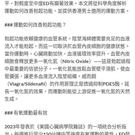
平，對輕度至中度ED有顯著效果。本文將從科學角度解析
運動如何改善勃起功能，並提供香港男士適用的運動方案。
### 運動如何改善勃起功能？
勃起功能依賴健康的血管系統。陰莖海綿體需要充足的血液
流入才能勃起，而這一切取決於血管內皮細胞的健康狀態。
當你運動時，心臟跳動加快，血液循環效率提升，血管內皮
細胞會釋放更多一氧化氮（Nitric Oxide）——這是勃起過程
中最重要的信號分子。一氧化氮能放鬆血管壁平滑肌，使血
管擴張，讓更多血液流入陰莖組織。威而鋼
（Viagra/Sildenafil）的作用原理正是透過抑制PDE5酶，延
長一氧化氮的效果，而運動則能從上游促進一氧化氮的天然
生成。
### 有氧運動最有效
2023年發表於《美國心臟病學院雜誌》的一項統合分析指
出，每週進行至少150分鐘中等強度有氧運動的男性，ED發