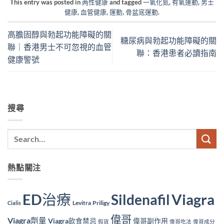
This entry was posted in
两性健康
and tagged
一氧化氮
,
有氧運動
,
男士
健康
,
血管健康
,
運動
,
骨盆底運動
.
高膽固醇與勃起功能障礙的關
糖尿病與勃起功能障礙的關
聯｜香港男士不可忽視的血管
聯：香港患者必讀指南
健康警號
搜尋
熱點關注
ED治療
Viagra
Sildenafil
Levitra
Priligy
Cialis
偉哥
Viagra劑量
Viagra飲食禁忌
偉哥副作用
假貨
偉哥吃法
偉哥成分