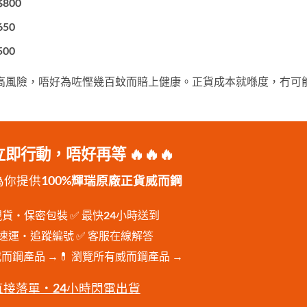
$800
650
500
高風險，唔好為咗慳幾百蚊而賠上健康。正貨成本就喺度，冇可
 立即行動，唔好再等 🔥🔥🔥
m 為你提供
100%輝瑞原廠正貨威而鋼
現貨・保密包裝 ✅ 最快24小時送到
豐速運・追蹤編號 ✅ 客服在線解答
威而鋼產品 →💊 瀏覽所有威而鋼產品 →
 直接落單・24小時閃電出貨