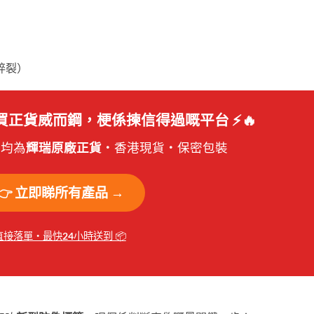
碎裂）
！買正貨威而鋼，梗係揀信得過嘅平台 ⚡🔥
產品均為
輝瑞原廠正貨
・香港現貨・保密包裝
👉 立即睇所有產品 →
直接落單・最快24小時送到 📦