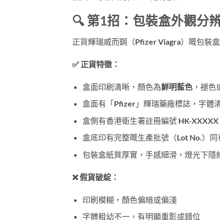
🔍 第1招：包裝盒外觀分
正貨輝瑞威而鋼（Pfizer Viagra）
✅ 正貨特徵：
盒面印刷清晰，顏色為
鮮明藍色
，褪色
盒面有「Pfizer」輝瑞藥廠標誌，字體
盒側有香港衛生署註冊編號
HK-XXXXX
盒底印有完整嘅生產批號（Lot No.）同有
包裝盒紙質厚實，手感細滑，燈光下隱
❌ 假貨破綻：
印刷模糊，顏色偏暗或偏淺
字體粗幼不一，有明顯重影或錯位