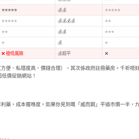
⭐⭐⭐⭐⭐
💰💰
⭐⭐⭐⭐⭐
⭐⭐⭐⭐⭐
💰💰💰💰
⭐⭐
⭐⭐
💰💰
⭐⭐⭐
⭐
💰
⭐
❌ 極低風險
💰超平
❌
（方便、私隱度高、價錢合理），其次係政府註冊藥房。千祈唔
家或超低價促銷網站！
專利藥，成本擺喺度。如果你見到嘅「威而鋼」平過市價一半，