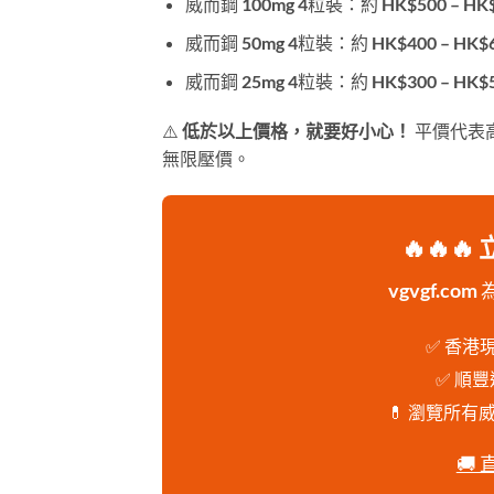
威而鋼 100mg 4粒裝：約 HK$500 – HK
威而鋼 50mg 4粒裝：約 HK$400 – HK$
威而鋼 25mg 4粒裝：約 HK$300 – HK$
⚠️
低於以上價格，就要好小心！
平價代表
無限壓價。
🔥🔥
vgvgf.co
✅ 香港
✅ 順
💊 瀏覽所有
🚚