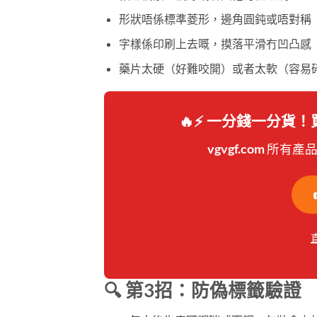
形狀唔係標準菱形，邊角圓鈍或唔對稱
字樣係印刷上去嘅，摸落平滑冇凹凸感
藥片太硬（好難咬開）或者太軟（容易
🔥⚡ 一分錢一分貨
vgvgf.com 所有
🔍 第3招：防偽標籤驗證