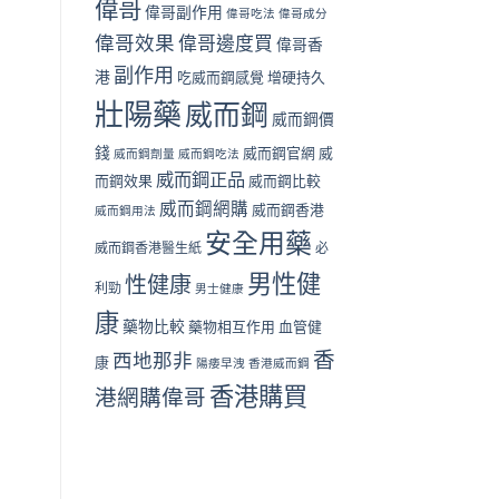
偉哥
偉哥副作用
偉哥吃法
偉哥成分
偉哥效果
偉哥邊度買
偉哥香
副作用
港
吃威而鋼感覺
增硬持久
壯陽藥
威而鋼
威而鋼價
錢
威而鋼官網
威
威而鋼劑量
威而鋼吃法
威而鋼正品
而鋼效果
威而鋼比較
威而鋼網購
威而鋼香港
威而鋼用法
安全用藥
威而鋼香港醫生紙
必
男性健
性健康
利勁
男士健康
康
藥物比較
藥物相互作用
血管健
香
西地那非
康
陽痿早洩
香港威而鋼
香港購買
港網購偉哥