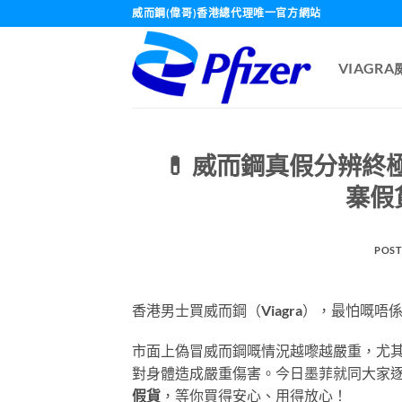
Skip
威而鋼(偉哥)香港總代理唯一官方網站
to
content
VIAGR
💊 威而鋼真假分辨終極
寨假
POST
香港男士買威而鋼（Viagra），最怕嘅
市面上偽冒威而鋼嘅情況越嚟越嚴重，尤其係
對身體造成嚴重傷害。今日墨菲就同大家
假貨
，等你買得安心、用得放心！