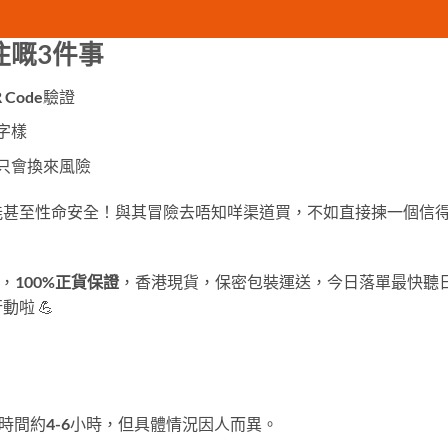
住嘅3件事
Code驗證
印字樣
只會換來風險
能甚至性命安全！與其冒險去唔知咩渠道買，不如直接揀一個信
，
100%正貨保證
，香港現貨，保密包裝運送，今日落單最快聽
啦 💪
時間約4-6小時，但具體情況因人而異。