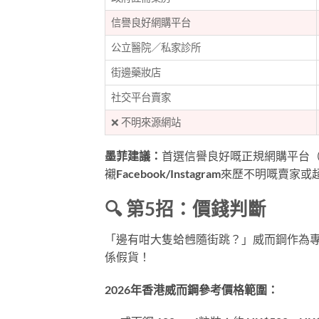
信譽良好網購平台
公立醫院／私家診所
街邊藥妝店
社交平台賣家
❌ 不明來源網站
墨菲建議：
首選信譽良好嘅正規網購平台
襯Facebook/Instagram來歷不明嘅賣
🔍 第5招：價錢判斷
「邊有咁大隻蛤乸隨街跳？」威而鋼作為
係假貨！
2026年香港威而鋼參考價格範圍：