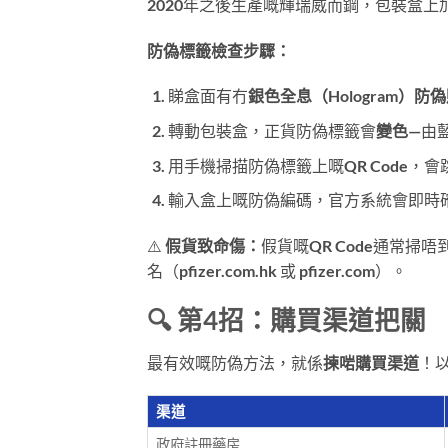
2020年之後生產嘅輝瑞威而鋼，包裝盒上
防偽標籤檢查步驟：
睇盒面有冇
銀色全息（Hologram）防
轉動包裝盒，正貨防偽標籤會
變色
—由藍
用手機掃描防偽標籤上嘅QR Code，
輸入盒上嘅防偽編碼，官方系統會即時
⚠️
假貨致命傷：
假貨嘅QR Code通常
名（pfizer.com.hk 或 pfizer.com）。
🔍 第4招：購買渠道把關
最有效嘅防偽方法，就係
揀啱購買渠道
！
渠道
政府註冊藥房