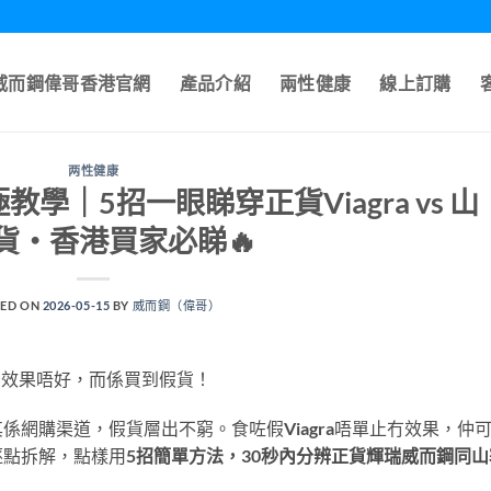
A威而鋼偉哥香港官網
產品介紹
兩性健康
線上訂購
两性健康
教學｜5招一眼睇穿正貨Viagra vs 山
貨・香港買家必睇🔥
ED ON
2026-05-15
BY
威而鋼（偉哥）
唔係效果唔好，而係買到假貨！
網購渠道，假貨層出不窮。食咗假Viagra唔單止冇效果，仲
逐點拆解，點樣用
5招簡單方法，30秒內分辨正貨輝瑞威而鋼同山