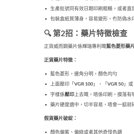
生產批號同有效日期印刷粗糙，或者直
包裝盒紙質薄身，容易變形，冇防偽水
🔍 第2招：藥片特徵檢查
正貨威而鋼藥片係輝瑞專利嘅
藍色菱形藥
正貨藥片特徵：
藍色菱形，邊角分明，顏色均勻
上面壓印「VGR 100」、「VGR 50」
字樣係
壓印
上去嘅，唔係印刷，摸落有
藥片硬度適中，切半容易，唔會一掂就
假貨藥片破綻：
顏色偏紫、偏綠或者其他奇怪色調