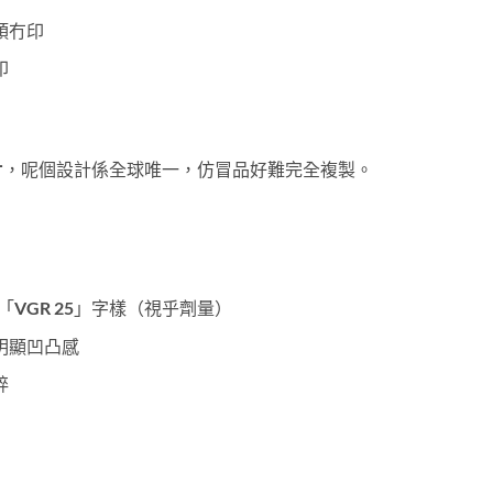
頭冇印
印
片
，呢個設計係全球唯一，仿冒品好難完全複製。
或「VGR 25」字樣（視乎劑量）
明顯凹凸感
碎