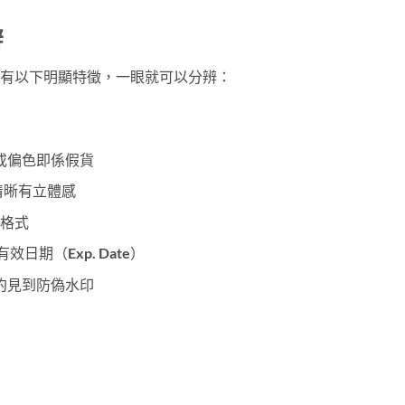
辨
嘅包裝盒有以下明顯特徵，一眼就可以分辨：
或偏色即係假貨
清晰有立體感
格式
效日期（Exp. Date）
約見到防偽水印