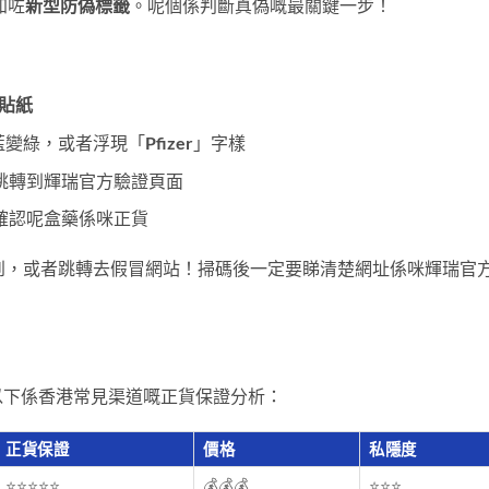
加咗
新型防偽標籤
。呢個係判斷真偽嘅最關鍵一步！
偽貼紙
變綠，或者浮現「Pfizer」字樣
會跳轉到輝瑞官方驗證頁面
確認呢盒藥係咪正貨
掃唔到，或者跳轉去假冒網站！掃碼後一定要睇清楚網址係咪輝瑞官
以下係香港常見渠道嘅正貨保證分析：
正貨保證
價格
私隱度
⭐⭐⭐⭐⭐
💰💰💰
⭐⭐⭐