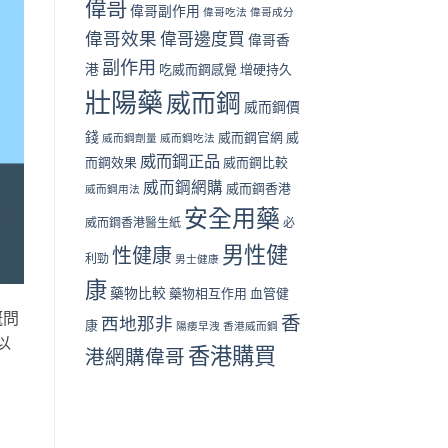
偉哥
偉哥副作用
偉哥吃法
偉哥成分
偉哥效果
偉哥邊度買
偉哥香
副作用
港
吃威而鋼感覺
增硬持久
壯陽藥
威而鋼
威而鋼價
錢
威而鋼官網
威
威而鋼劑量
威而鋼吃法
威而鋼正品
而鋼效果
威而鋼比較
威而鋼網購
威而鋼香港
威而鋼用法
安全用藥
威而鋼香港醫生紙
必
男性健
性健康
利勁
男士健康
康
藥物比較
藥物相互作用
血管健
嘅問
香
西地那非
康
陽痿早洩
香港威而鋼
以
香港購買
港網購偉哥