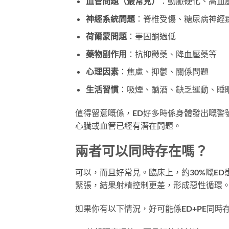
血管問題（最常見）
：動脈硬化、高血
神經系統問題
：脊椎受傷、糖尿病神經
荷爾蒙問題
：睪固酮過低
藥物副作用
：抗抑鬱藥、降血壓藥等
心理因素
：焦慮、抑鬱、關係問題
生活習慣
：吸煙、酗酒、缺乏運動、睡
值得留意嘅係，ED好多時係身體發出嘅警
心臟或血管已經有潛在問題。
兩者可以同時存在嗎？
可以，而且好常見。臨床上，約30%嘅ED
緊張，結果射精控制更差，形成惡性循環
如果你有以下情況，好可能係ED+PE同時