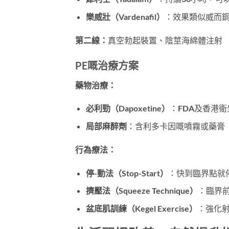
樂威壯（Vardenafil）
：效果類似威而
第二線：
真空勃起裝置、陰莖海綿體注射
PE嘅治療方案
藥物治療：
必利勁（Dapoxetine）
：FDA及香港衛
局部麻醉劑
：含利多卡因嘅噴霧或藥膏
行為療法：
停-動法（Stop-Start）
：快到臨界點就
擠壓法（Squeeze Technique）
：臨界
盆底肌訓練（Kegel Exercise）
：強化