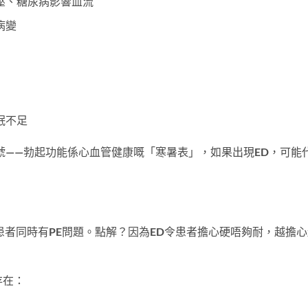
壓、糖尿病影響血流
病變
眠不足
號——勃起功能係心血管健康嘅「寒暑表」，如果出現ED，可能
患者同時有PE問題。點解？因為ED令患者擔心硬唔夠耐，越擔
。
存在：