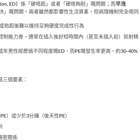
on, ED）
係「硬唔起」或者「硬唔夠耐」嘅問題；而
早洩
快」嘅問題。兩者雖然都影響性生活質素，但病理機制完全唔同
或勃起後難以維持足夠硬度完成性行為
控制能力差，通常在插入後好短時間內（甚至未插入前）就射精
成年男性經歷過不同程度嘅ED，而PE嘅發生率更高，約30-40%
括三個要素：
PE）或少於3分鐘（後天性PE）
到
親密關係