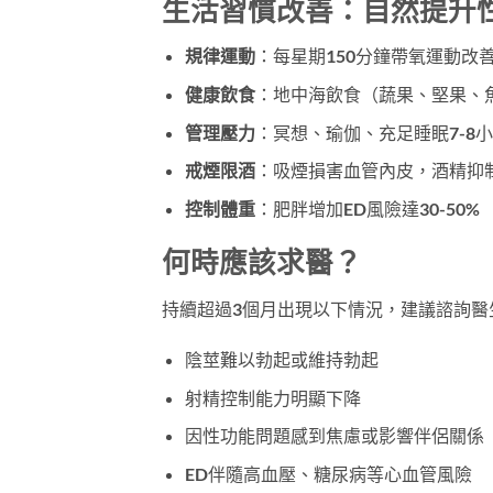
生活習慣改善：自然提升
規律運動
：每星期150分鐘帶氧運動改
健康飲食
：地中海飲食（蔬果、堅果、
管理壓力
：冥想、瑜伽、充足睡眠7-8
戒煙限酒
：吸煙損害血管內皮，酒精抑
控制體重
：肥胖增加ED風險達30-50%
何時應該求醫？
持續超過3個月出現以下情況，建議諮詢醫
陰莖難以勃起或維持勃起
射精控制能力明顯下降
因性功能問題感到焦慮或影響伴侶關係
ED伴隨高血壓、糖尿病等心血管風險