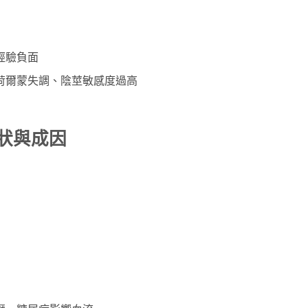
經驗負面
荷爾蒙失調、陰莖敏感度過高
狀與成因