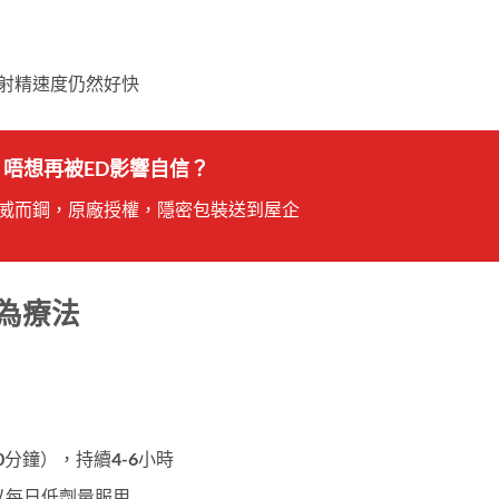
但射精速度仍然好快
 唔想再被ED影響自信？
威而鋼，原廠授權，隱密包裝送到屋企
行為療法
0分鐘），持續4-6小時
以每日低劑量服用