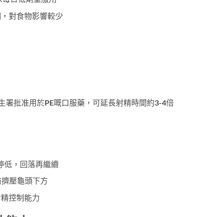
鋼，對食物影響較少
生署批准用於PE嘅口服藥，可延長射精時間約3-4倍
停低，回落再繼續
前擠壓龜頭下方
射精控制能力