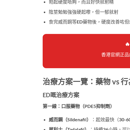
勃起硬度唔夠，而且好快就射精
陰莖勉勉強強硬起嚟，但一郁就射
食完威而鋼等ED藥物後，硬度改善咗

香港官網正品
治療方案一覽：藥物 vs 
ED嘅治療方案
第一線：口服藥物（PDE5抑制劑）
威而鋼（Sildenafil）
：起效最快（30-6
犀利士（Tadalafil）
：持續36小時，可