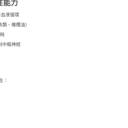
性能力
善血液循環
魚類、橄欖油）
小時
制中樞神經
生：