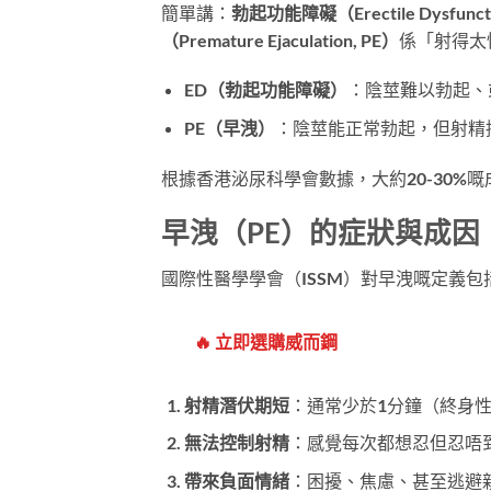
簡單講：
勃起功能障礙（Erectile Dysfuncti
（Premature Ejaculation, PE）
係「射得太
ED（勃起功能障礙）
：陰莖難以勃起、
PE（早洩）
：陰莖能正常勃起，但射精
根據香港泌尿科學會數據，大約20-30%嘅
早洩（PE）的症狀與成因
國際性醫學學會（ISSM）對早洩嘅定義包
🔥 立即選購威而鋼
射精潛伏期短
：通常少於1分鐘（終身性
無法控制射精
：感覺每次都想忍但忍唔
帶來負面情緒
：困擾、焦慮、甚至逃避