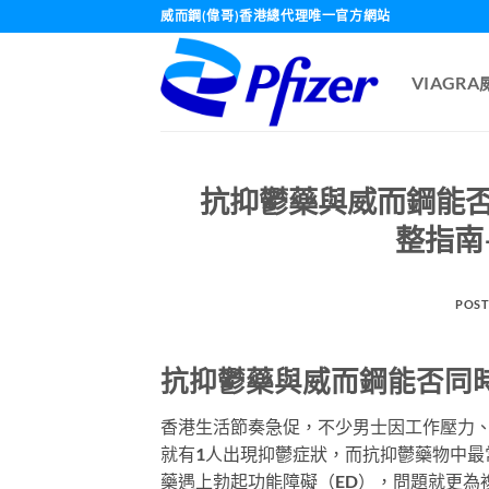
Skip
威而鋼(偉哥)香港總代理唯一官方網站
to
content
VIAGR
抗抑鬱藥與威而鋼能否同
整指南
POST
抗抑鬱藥與威而鋼能否同時服
香港生活節奏急促，不少男士因工作壓力
就有1人出現抑鬱症狀，而抗抑鬱藥物中最
藥遇上勃起功能障礙（ED），問題就更為複