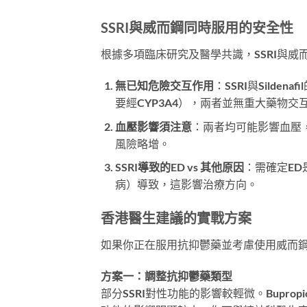
SSRI與威而鋼同時服用的安全性
根據多項臨床研究及醫學共識，SSRI與
無已知危險交互作用
：SSRI與Sildena
要經CYP3A4），兩者並無重大藥物交
血壓影響須注意
：兩者均可能影響血壓，尤
風險略增。
SSRI導致的ED vs 其他原因
：需確定ED
病）導致，這影響治療方向。
香港醫生建議的實戰方案
如果你正在服用抗抑鬱藥並考慮使用威而
方案一：調整抗抑鬱藥類型
部分SSRI對性功能的影響較輕微。Bupropi