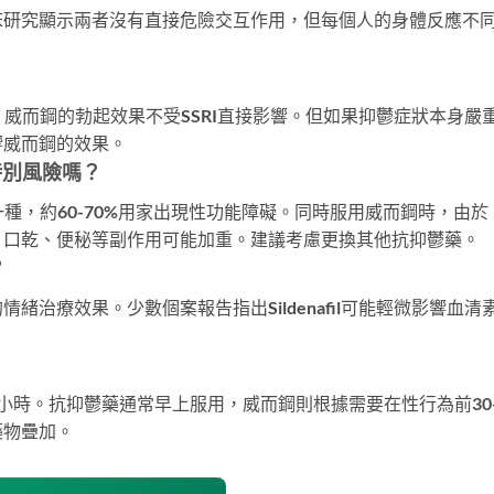
床研究顯示兩者沒有直接危險交互作用，但每個人的身體反應不
，威而鋼的勃起效果不受SSRI直接影響。但如果抑鬱症狀本身嚴
響威而鋼的效果。
有特別風險嗎？
最大的一種，約60-70%用家出現性功能障礙。同時服用威而鋼時，由於
，頭暈、口乾、便秘等副作用可能加重。建議考慮更換其他抗抑鬱藥。
？
治療效果。少數個案報告指出Sildenafil可能輕微影響血清
小時。抗抑鬱藥通常早上服用，威而鋼則根據需要在性行為前30-
藥物疊加。