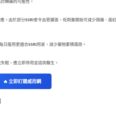
商討轉藥的可能性。
體反應。由於部分SSRI會令血管擴張，低劑量開始可減少頭痛、面
比每日服用更適合SSRI用家，減少藥物累積風險。
或失眠，應立即停用並諮詢醫生。
🔥 立即訂購威而鋼
題