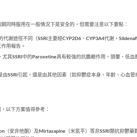
威而鋼同時服用在一般情況下是安全的，但需要注意以下要點：
fil的代謝途徑不同（SSRI主要經CYP2D6、CYP3A4代謝，Sildenaf
互作用報告。
其SSRI中的Paroxetine具有較強的抗膽鹼作用，頭暈、低血
是由SSRI引起，還是由其他因素（如抑鬱症本身、年齡、心血管
鋼，以下方案值得參考：
on（安非他酮）及Mirtazapine（米氮平）等非SSRI類抗抑鬱藥