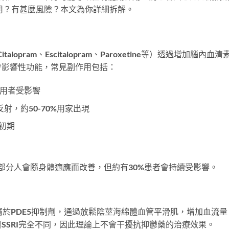
時服用？有甚麼風險？本文為你詳細拆解。
、Citalopram、Escitalopram、Paroxetine等）透過增加腦內血
會影響性功能，常見副作用包括：
服用者受影響
射，約50-70%用家出現
初期
，部分人會隨身體適應而改善，但約有30%患者會持續受影響。
il）屬於PDE5抑制劑，通過放鬆陰莖海綿體血管平滑肌，增加血流量
SSRI完全不同，因此理論上不會干擾抗抑鬱藥的治療效果。