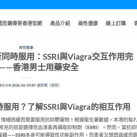
A威而鋼偉哥香港官網
產品介紹
兩性健康
線上訂購
两性健康
時服用：SSRI與Viagra交互作用完
——香港男士用藥安全
ED ON
2026-06-30
BY
威而鋼（偉哥）
用？了解SSRI與Viagra的相互作用
、情緒困擾而需要服用抗抑鬱藥物。根據衛生署數據，本港約每7
常見的就是選擇性血清素再攝取抑制劑（SSRI）。然而，當抗抑
雜——SSRI本身可能導致性功能副作用，而患者又想透過威而