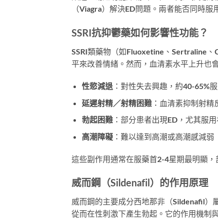
（Viagra）解決ED問題。兩者能否同
SSRI抗抑鬱藥如何影響性功能？
SSRI類藥物（如Fluoxetine、Sertraline
平來改善情緒。然而，血清素水平上升也
性慾減退
：對性失去興趣，約40-65%
延遲射精／射精困難
：血清素抑制射精反
勃起困難
：部分患者出現ED，尤其服用
高潮障礙
：難以達到高潮或高潮感減弱
這些副作用通常在服藥首2-4星期最明顯
威而鋼（Sildenafil）的作用原理
威而鋼的主要成分西地那非（Sildenaf
從而在性刺激下產生勃起。它的作用機制與