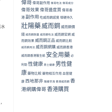
偉哥
偉哥副作用
偉哥吃法
偉哥成分
偉哥效果
偉哥邊度買
偉哥香
副作用
港
吃威而鋼感覺
增硬持久
壯陽藥
威而鋼
清素水
威而鋼價
錢
威而鋼官網
威
威而鋼劑量
威而鋼吃法
威而鋼正品
而鋼效果
威而鋼比較
威而鋼網購
威而鋼香港
威而鋼用法
安全用藥
威而鋼香港醫生紙
必
男性健
性健康
利勁
男士健康
康
藥物比較
藥物相互作用
血管健
香
西地那非
康
陽痿早洩
香港威而鋼
香港購買
港網購偉哥
，