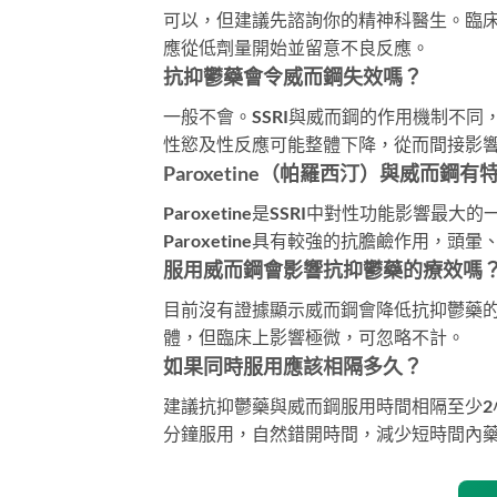
可以，但建議先諮詢你的精神科醫生。臨
應從低劑量開始並留意不良反應。
抗抑鬱藥會令威而鋼失效嗎？
一般不會。SSRI與威而鋼的作用機制不同
性慾及性反應可能整體下降，從而間接影
Paroxetine（帕羅西汀）與威而鋼
Paroxetine是SSRI中對性功能影響
Paroxetine具有較強的抗膽鹼作用
服用威而鋼會影響抗抑鬱藥的療效嗎
目前沒有證據顯示威而鋼會降低抗抑鬱藥的情緒
體，但臨床上影響極微，可忽略不計。
如果同時服用應該相隔多久？
建議抗抑鬱藥與威而鋼服用時間相隔至少2
分鐘服用，自然錯開時間，減少短時間內