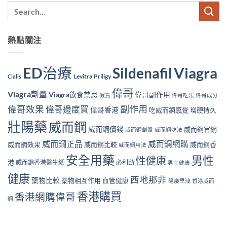
熱點關注
ED治療
Viagra
Sildenafil
Levitra
Priligy
Cialis
偉哥
Viagra劑量
Viagra飲食禁忌
偉哥副作用
假貨
偉哥吃法
偉哥成分
副作用
偉哥效果
偉哥邊度買
偉哥香港
吃威而鋼感覺
增硬持久
壯陽藥
威而鋼
威而鋼價錢
威而鋼官網
威而鋼劑量
威而鋼吃法
威而鋼正品
威而鋼網購
威而鋼效果
威而鋼比較
威而鋼香
威而鋼用法
安全用藥
男性
性健康
港
威而鋼香港醫生紙
必利勁
男士健康
健康
西地那非
藥物比較
藥物相互作用
血管健康
陽痿早洩
香港威而
香港購買
香港網購偉哥
鋼