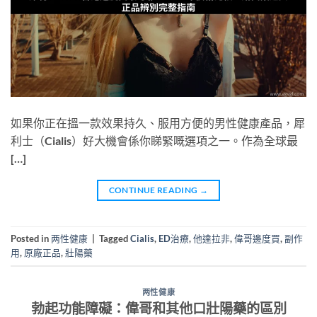
如果你正在搵一款效果持久、服用方便的男性健康產品，犀
利士（Cialis）好大機會係你睇緊嘅選項之一。作為全球最
[…]
CONTINUE READING
→
Posted in
两性健康
|
Tagged
Cialis
,
ED治療
,
他達拉非
,
偉哥邊度買
,
副作
用
,
原廠正品
,
壯陽藥
两性健康
勃起功能障礙：偉哥和其他口壯陽藥的區別