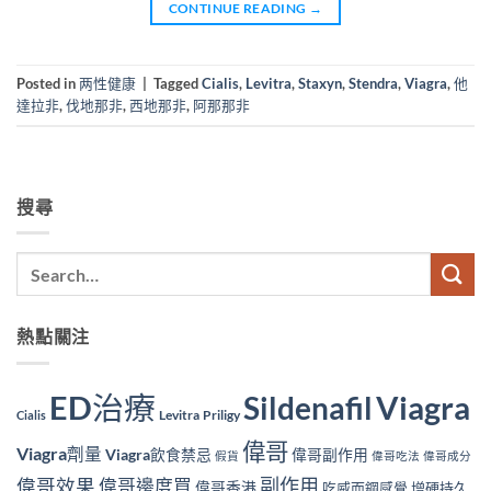
CONTINUE READING
→
Posted in
两性健康
|
Tagged
Cialis
,
Levitra
,
Staxyn
,
Stendra
,
Viagra
,
他
達拉非
,
伐地那非
,
西地那非
,
阿那那非
搜尋
熱點關注
ED治療
Viagra
Sildenafil
Levitra
Priligy
Cialis
偉哥
Viagra劑量
Viagra飲食禁忌
偉哥副作用
假貨
偉哥吃法
偉哥成分
副作用
偉哥效果
偉哥邊度買
偉哥香港
吃威而鋼感覺
增硬持久