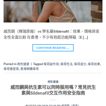
威而鋼（輝瑞原廠）vs 學名藥Sildenafil：效果、價格與安
全性全面比較 在香港，不少有勃起功能障礙（E […]
CONTINUE READING
→
Posted in
两性健康
|
Tagged
偉哥副作用
,
偉哥吃法
,
偉哥成分
,
偉哥效果
,
偉哥邊度買
,
香港網購偉哥
两性健康
威而鋼與抗生素可以同時服用嗎？常見抗生
素與Sildenafil交互作用安全指南
POSTED ON
2026-07-04
BY
威而鋼（偉哥）