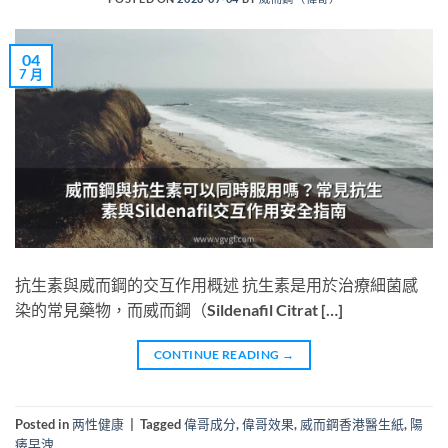
04
7 月
抗生素與威而鋼的交互作用概述 抗生素是用於治療細菌感
染的常見藥物，而威而鋼（Sildenafil Citrat […]
CONTINUE READING
→
Posted in
两性健康
|
Tagged
偉哥成分
,
偉哥效果
,
威而鋼香港醫生紙
,
陽
痿早洩