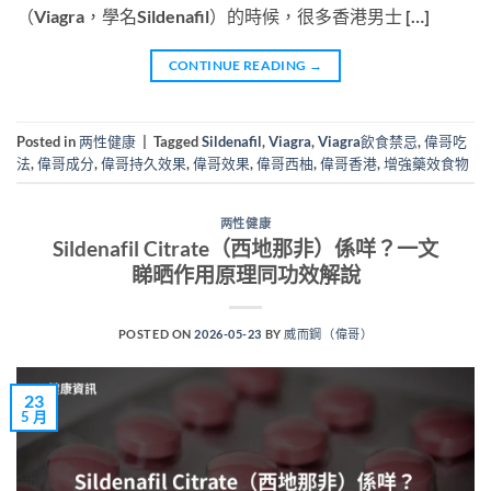
（Viagra，學名Sildenafil）的時候，很多香港男士 […]
CONTINUE READING
→
Posted in
两性健康
|
Tagged
Sildenafil
,
Viagra
,
Viagra飲食禁忌
,
偉哥吃
法
,
偉哥成分
,
偉哥持久效果
,
偉哥效果
,
偉哥西柚
,
偉哥香港
,
增強藥效食物
两性健康
Sildenafil Citrate（西地那非）係咩？一文
睇晒作用原理同功效解說
POSTED ON
2026-05-23
BY
威而鋼（偉哥）
23
5 月