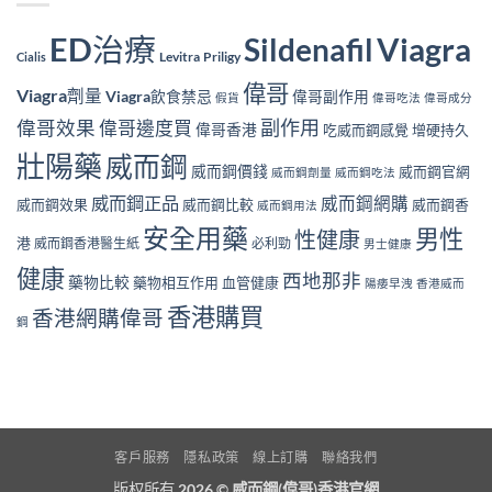
ED治療
Viagra
Sildenafil
Levitra
Priligy
Cialis
偉哥
Viagra劑量
Viagra飲食禁忌
偉哥副作用
假貨
偉哥吃法
偉哥成分
副作用
偉哥效果
偉哥邊度買
偉哥香港
吃威而鋼感覺
增硬持久
壯陽藥
威而鋼
威而鋼價錢
威而鋼官網
威而鋼劑量
威而鋼吃法
威而鋼正品
威而鋼網購
威而鋼效果
威而鋼比較
威而鋼香
威而鋼用法
安全用藥
男性
性健康
港
威而鋼香港醫生紙
必利勁
男士健康
健康
西地那非
藥物比較
藥物相互作用
血管健康
陽痿早洩
香港威而
香港購買
香港網購偉哥
鋼
客戶服務
隱私政策
線上訂購
聯絡我們
版权所有 2026 ©
威而鋼(偉哥)香港官網