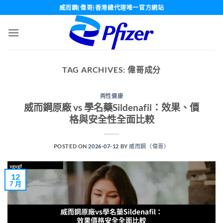
Skip
威而鋼(偉哥)香港總代理唯一官方網站
to
content
TAG ARCHIVES:
偉哥成分
两性健康
威而鋼原廠 vs 學名藥Sildenafil：效果、價
格與安全性全面比較
POSTED ON
2026-07-12
BY
威而鋼（偉哥）
12
7 月