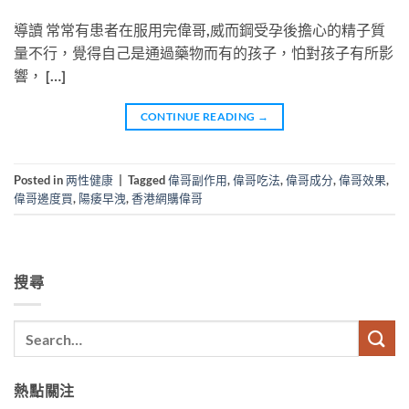
導讀 常常有患者在服用完偉哥,威而鋼受孕後擔心的精子質
量不行，覺得自己是通過藥物而有的孩子，怕對孩子有所影
響， […]
CONTINUE READING
→
Posted in
两性健康
|
Tagged
偉哥副作用
,
偉哥吃法
,
偉哥成分
,
偉哥效果
,
偉哥邊度買
,
陽痿早洩
,
香港網購偉哥
搜尋
熱點關注