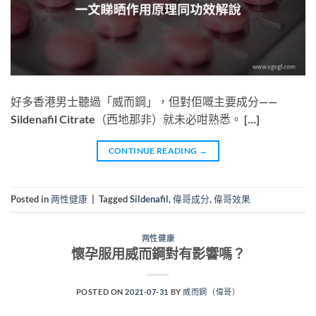
好多香港男士聽過「威而鋼」，但對佢嘅主要成分——
Sildenafil Citrate（西地那非）就未必咁熟悉。 […]
CONTINUE READING
→
Posted in
两性健康
|
Tagged
Sildenafil
,
偉哥成分
,
偉哥效果
两性健康
懷孕服用威而鋼對有影響嗎？
POSTED ON
2021-07-31
BY
威而鋼（偉哥）