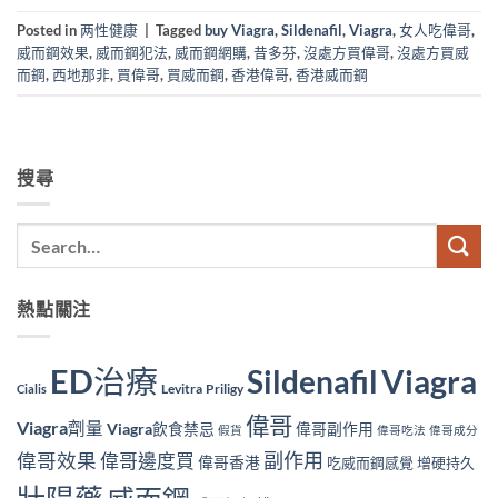
Posted in
两性健康
|
Tagged
buy Viagra
,
Sildenafil
,
Viagra
,
女人吃偉哥
,
威而鋼效果
,
威而鋼犯法
,
威而鋼網購
,
昔多芬
,
沒處方買偉哥
,
沒處方買威
而鋼
,
西地那非
,
買偉哥
,
買威而鋼
,
香港偉哥
,
香港威而鋼
搜尋
熱點關注
ED治療
Viagra
Sildenafil
Levitra
Priligy
Cialis
偉哥
Viagra劑量
Viagra飲食禁忌
偉哥副作用
假貨
偉哥吃法
偉哥成分
副作用
偉哥效果
偉哥邊度買
偉哥香港
吃威而鋼感覺
增硬持久