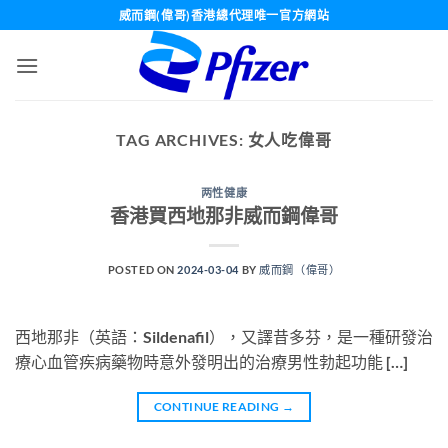
Skip
威而鋼(偉哥)香港總代理唯一官方網站
to
content
TAG ARCHIVES:
女人吃偉哥
两性健康
香港買西地那非威而鋼偉哥
POSTED ON
2024-03-04
BY
威而鋼（偉哥）
西地那非（英語：Sildenafil），又譯昔多芬，是一種研發治
療心血管疾病藥物時意外發明出的治療男性勃起功能 […]
CONTINUE READING
→