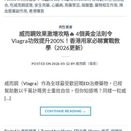
合
,
吃威而鋼感覺
,
安全用藥
,
心臟病
,
用藥禁忌
,
硝酸鹽
,
藥物相互作用
,
降
血壓藥副作用
,
香港購買
两性健康
威而鋼效果激增攻略🔥 4個黃金法則令
Viagra功效提升200%！香港用家必睇實戰教
學（2026更新）
POSTED ON
2026-05-12
BY
威而鋼（偉哥）
威而鋼（Viagra）作為全球最受歡迎嘅ED治療藥物，已經
幫助數以千萬計嘅男士重拾自信。但你知道嗎？同樣一粒威
[…]
CONTINUE READING
→