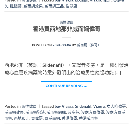
Posted in
两性健康
|
Tagged
buy Viagra
,
ED治療
,
Viagra
,
偉哥
,
增硬持
久
,
壯陽藥
,
威而鋼效果
,
威而鋼正品
,
性健康
两性健康
香港買西地那非威而鋼偉哥
POSTED ON
2024-03-04
BY
威而鋼（偉哥）
西地那非（英語：Sildenafil），又譯昔多芬，是一種研發治
療心血管疾病藥物時意外發明出的治療男性勃起功能 […]
CONTINUE READING
→
Posted in
两性健康
|
Tagged
buy Viagra
,
Sildenafil
,
Viagra
,
女人吃偉哥
,
威而鋼效果
,
威而鋼犯法
,
威而鋼網購
,
昔多芬
,
沒處方買偉哥
,
沒處方買威
而鋼
,
西地那非
,
買偉哥
,
買威而鋼
,
香港偉哥
,
香港威而鋼