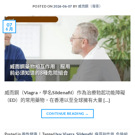
POSTED ON
2026-06-07
BY
威而鋼（偉哥）
07
6 月
威而鋼（Viagra，學名Sildenafil）作為治療勃起功能障礙
（ED）的常用藥物，在香港以至全球擁有大量 […]
CONTINUE READING
→
Posted in
两性健康
|
Tagged
buy Viagra
,
Sildenafil
,
偉哥副作用
,
危險組