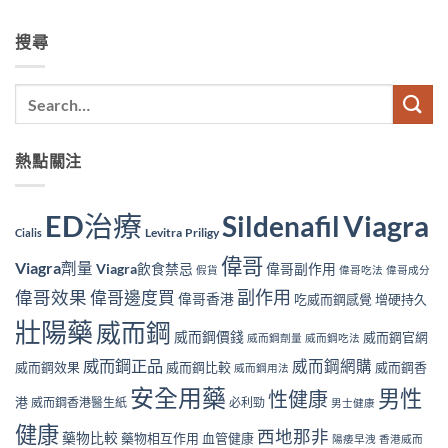
搜尋
熱點關注
ED治療
Viagra
Sildenafil
Levitra
Priligy
Cialis
偉哥
Viagra劑量
Viagra飲食禁忌
偉哥副作用
假貨
偉哥吃法
偉哥成分
副作用
偉哥效果
偉哥邊度買
偉哥香港
吃威而鋼感覺
增硬持久
壯陽藥
威而鋼
威而鋼價錢
威而鋼官網
威而鋼劑量
威而鋼吃法
威而鋼正品
威而鋼網購
威而鋼效果
威而鋼比較
威而鋼香
威而鋼用法
安全用藥
男性
性健康
港
威而鋼香港醫生紙
必利勁
男士健康
健康
西地那非
藥物比較
藥物相互作用
血管健康
陽痿早洩
香港威而