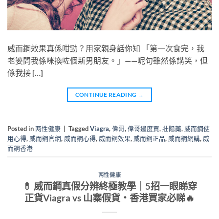
威而鋼效果真係咁勁？用家親身話你知 「第一次食完，我
老婆問我係咪換咗個新男朋友。」——呢句雖然係講笑，但
係我接 […]
CONTINUE READING
→
Posted in
两性健康
|
Tagged
Viagra
,
偉哥
,
偉哥邊度買
,
壯陽藥
,
威而鋼使
用心得
,
威而鋼官網
,
威而鋼心得
,
威而鋼效果
,
威而鋼正品
,
威而鋼網購
,
威
而鋼香港
两性健康
💊 威而鋼真假分辨終極教學｜5招一眼睇穿
正貨Viagra vs 山寨假貨・香港買家必睇🔥