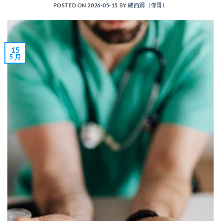
POSTED ON
2026-05-15
BY
威而鋼（偉哥）
15
5 月