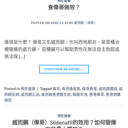
两性健康
食偉哥無效？
POSTED ON
2022-11-23
BY
威而鋼（偉哥）
偉哥是什麽？ 偉哥又名威而鋼，也叫西地那非，是壹種治
療陽痿的處方藥。 這種藥可以幫助男性在無法自主勃起或
無法保 […]
CONTINUE READING
→
Posted in
两性健康
|
Tagged
偉哥
,
偉哥邊度買
,
偉哥香港
,
威而鋼價錢
,
威
而鋼官網
,
威而鋼正品
,
威而鋼香港醫生紙
,
陽痿早洩
,
香港偉哥
,
香港網購
偉哥
两性健康
威而鋼（偉哥）Sildenafil的效用？如何發揮