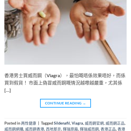
香港男士買威而鋼（Viagra），最怕嘅唔係效果唔好，而係
買到假貨！ 市面上偽冒威而鋼嘅情況越嚟越嚴重，尤其係
[…]
CONTINUE READING
→
Posted in
两性健康
|
Tagged
Sildenafil
,
Viagra
,
威而鋼官網
,
威而鋼正品
,
威而鋼網購
,
威而鋼香港
,
西地那非
,
輝瑞原廠
,
輝瑞威而鋼
,
香港正品
,
香港