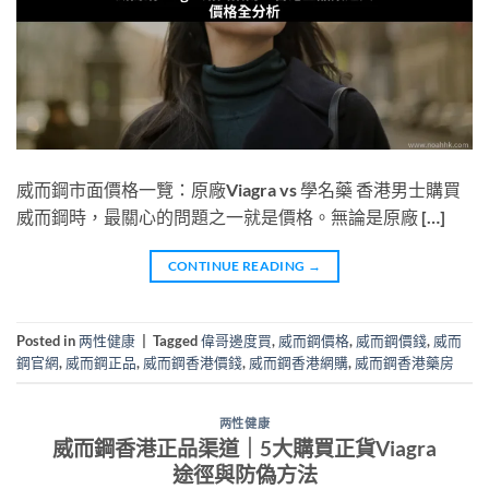
威而鋼市面價格一覽：原廠Viagra vs 學名藥 香港男士購買
威而鋼時，最關心的問題之一就是價格。無論是原廠 […]
CONTINUE READING
→
Posted in
两性健康
|
Tagged
偉哥邊度買
,
威而鋼價格
,
威而鋼價錢
,
威而
鋼官網
,
威而鋼正品
,
威而鋼香港價錢
,
威而鋼香港網購
,
威而鋼香港藥房
两性健康
威而鋼香港正品渠道｜5大購買正貨Viagra
途徑與防偽方法