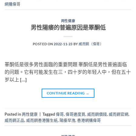
網購偉哥
两性健康
男性陽痿的普遍原因是睪酮低
POSTED ON
2022-11-23
BY
威而鋼（偉哥）
睪酮低是很多男性面臨的重要問題 睾酮低是男性普遍面临
的问题。它有可能发生在三，四十岁的年轻人中，但在五十
岁以上 […]
CONTINUE READING
→
Posted in
两性健康
|
Tagged
偉哥
,
偉哥邊度買
,
威而鋼價錢
,
威而鋼官網
,
威而鋼正品
,
威而鋼香港醫生紙
,
陽痿早洩
,
香港網購偉哥