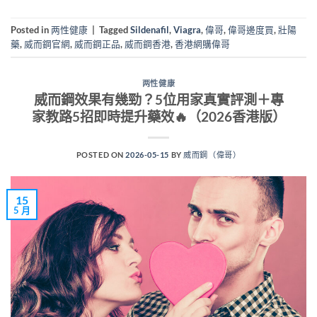
Posted in
两性健康
|
Tagged
Sildenafil
,
Viagra
,
偉哥
,
偉哥邊度買
,
壯陽
藥
,
威而鋼官網
,
威而鋼正品
,
威而鋼香港
,
香港網購偉哥
两性健康
威而鋼效果有幾勁？5位用家真實評測＋專
家教路5招即時提升藥效🔥（2026香港版）
POSTED ON
2026-05-15
BY
威而鋼（偉哥）
15
5 月