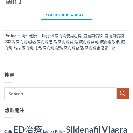
而鋼 […]
CONTINUE READING
→
Posted in
两性健康
|
Tagged
威而鋼使用心得
,
威而鋼價錢
,
威而鋼價錢
2022
,
威而鋼副廠
,
威而鋼吃法
,
威而鋼官網
,
威而鋼官网
,
威而鋼效果
,
威
而鋼正品
,
威而鋼用法
,
威而鋼網購
,
威而鋼香港
,
威而鋼香港醫生紙
搜尋
熱點關注
ED治療
Viagra
Sildenafil
Levitra
Priligy
Cialis