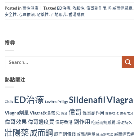
Posted in
两性健康
|
Tagged
ED治療
,
依賴性
,
偉哥副作用
,
吃威而鋼感覺
,
安全性
,
心理依賴
,
耐藥性
,
西地那非
,
香港購買
搜尋
熱點關注
ED治療
Viagra
Sildenafil
Levitra
Priligy
Cialis
偉哥
Viagra劑量
Viagra飲食禁忌
偉哥副作用
假貨
偉哥吃法
偉哥成分
副作用
偉哥效果
偉哥邊度買
偉哥香港
吃威而鋼感覺
增硬持久
壯陽藥
威而鋼
威而鋼價錢
威而鋼官網
威而鋼劑量
威而鋼吃法