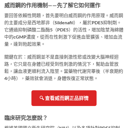
威而鋼的作用機制——先了解它如何運作
要回答依賴性問題，首先要明白威而鋼的作用原理。威而鋼
的主要成分是西地那非（Sildenafil），屬於PDE5抑制劑。
它通過抑制磷酸二酯酶5（PDE5）的活性，增加陰莖海綿體
中的cGMP濃度，從而在性刺激下促進血管擴張、增加血流
量，達到勃起效果。
關鍵在於：威而鋼並不是直接刺激性慾或改變大腦神經迴
路，它只是在身體已經受到性刺激的情況下，幫助血管放
鬆，讓血液更順利流入陰莖。當藥物代謝完畢後（半衰期約
4小時），藥效就會消退，身體恢復正常狀態。
🔍 查看威而鋼正品詳情
臨床研究怎麼說？
根據美國國立衛生研究院（NIH）以及多項針對PDE5抑制