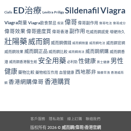
ED治療
Viagra
Sildenafil
Levitra
Priligy
Cialis
偉哥
Viagra劑量
Viagra飲食禁忌
偉哥副作用
假貨
偉哥吃法
偉哥成分
副作用
偉哥效果
偉哥邊度買
偉哥香港
吃威而鋼感覺
增硬持久
壯陽藥
威而鋼
威而鋼價錢
威而鋼官網
威而鋼劑量
威而鋼吃法
威而鋼正品
威而鋼網購
威而鋼效果
威而鋼比較
威而鋼香
威而鋼用法
安全用藥
男性
性健康
港
威而鋼香港醫生紙
必利勁
男士健康
健康
西地那非
藥物比較
藥物相互作用
血管健康
陽痿早洩
香港威而
香港購買
香港網購偉哥
鋼
客戶服務
隱私政策
線上訂購
聯絡我們
版权所有 2026 ©
威而鋼(偉哥)香港官網