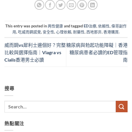
This entry was posted in
两性健康
and tagged
ED治療
,
依賴性
,
偉哥副作
用
,
吃威而鋼感覺
,
安全性
,
心理依賴
,
耐藥性
,
西地那非
,
香港購買
.
威而鋼vs犀利士邊個好？完整
糖尿病與勃起功能障礙｜香港
比較與選擇指南｜Viagra vs
糖尿病患者必讀的ED管理指
Cialis香港男士必讀
南
搜尋
熱點關注