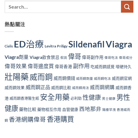
熱點關注
ED治療
Viagra
Sildenafil
Levitra
Priligy
Cialis
偉哥
Viagra劑量
Viagra飲食禁忌
偉哥副作用
假貨
偉哥吃法
偉哥成分
副作用
偉哥效果
偉哥邊度買
偉哥香港
吃威而鋼感覺
增硬持久
壯陽藥
威而鋼
威而鋼價錢
威而鋼官網
威而鋼劑量
威而鋼吃法
威而鋼正品
威而鋼網購
威而鋼效果
威而鋼比較
威而鋼香
威而鋼用法
安全用藥
男性
性健康
港
威而鋼香港醫生紙
必利勁
男士健康
健康
西地那非
藥物比較
藥物相互作用
血管健康
陽痿早洩
香港威而
香港購買
香港網購偉哥
鋼