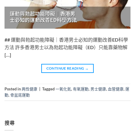
## 運動與勃起功能障礙｜香港男士必知的運動改善ED科學
方法 許多香港男士以為勃起功能障礙（ED）只能靠藥物解
[…]
CONTINUE READING
→
Posted in
两性健康
|
Tagged
一氧化氮
,
有氧運動
,
男士健康
,
血管健康
,
運
動
,
骨盆底運動
搜尋