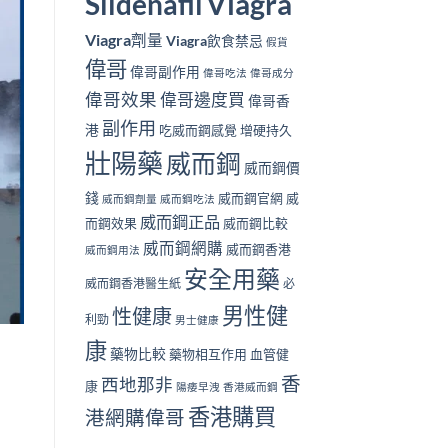
Viagra
Sildenafil
Viagra劑量
Viagra飲食禁忌
假貨
偉哥
偉哥副作用
偉哥吃法
偉哥成分
偉哥效果
偉哥邊度買
偉哥香
副作用
港
吃威而鋼感覺
增硬持久
壯陽藥
威而鋼
威而鋼價
錢
威而鋼官網
威
威而鋼劑量
威而鋼吃法
威而鋼正品
而鋼效果
威而鋼比較
威而鋼網購
威而鋼香港
威而鋼用法
安全用藥
威而鋼香港醫生紙
必
男性健
性健康
利勁
男士健康
康
藥物比較
藥物相互作用
血管健
香
西地那非
康
陽痿早洩
香港威而鋼
香港購買
港網購偉哥