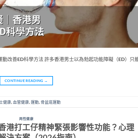
運動改善ED科學方法 許多香港男士以為勃起功能障礙（ED）只
CONTINUE READING
→
士健康
,
血管健康
,
運動
,
骨盆底運動
两性健康
香港打工仔精神緊張影響性功能？心理
解決方案（2026指南）