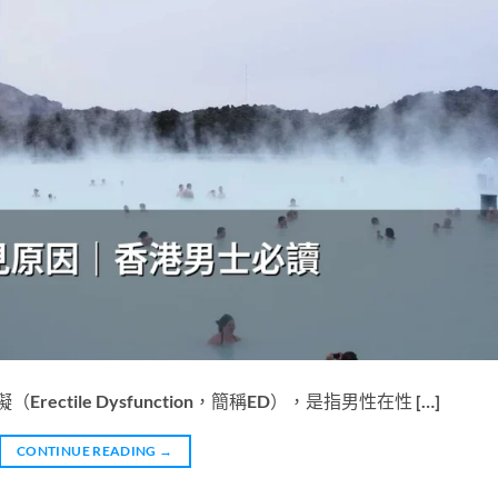
ctile Dysfunction，簡稱ED），是指男性在性 […]
CONTINUE READING
→