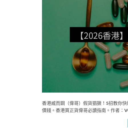
香港威而鋼（偉哥）假貨猖獗！5招教你快速
價錢。香港買正貨偉哥必讀指南。作者：V