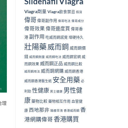
Viagra
Sildenafil
Viagra劑量
Viagra飲食禁忌
假貨
偉哥
偉哥副作用
偉哥吃法
偉哥成分
偉哥效果
偉哥邊度買
偉哥香
副作用
港
吃威而鋼感覺
增硬持久
壯陽藥
威而鋼
威而鋼價
錢
威而鋼官網
威
威而鋼劑量
威而鋼吃法
威而鋼正品
而鋼效果
威而鋼比較
威而鋼網購
威而鋼香港
威而鋼用法
安全用藥
威而鋼香港醫生紙
必
男性健
性健康
利勁
男士健康
康
藥物比較
藥物相互作用
血管健
合理
香
西地那非
康
陽痿早洩
香港威而鋼
香港購買
港網購偉哥