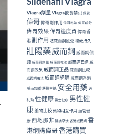
Viagra
Sildenafil
Viagra劑量
Viagra飲食禁忌
假貨
偉哥
偉哥副作用
偉哥吃法
偉哥成分
偉哥效果
偉哥邊度買
偉哥香
副作用
港
吃威而鋼感覺
增硬持久
壯陽藥
威而鋼
威而鋼價
錢
威而鋼官網
威
威而鋼劑量
威而鋼吃法
威而鋼正品
而鋼效果
威而鋼比較
威而鋼網購
威而鋼香港
威而鋼用法
安全用藥
威而鋼香港醫生紙
必
男性健
性健康
利勁
男士健康
血
康
藥物比較
藥物相互作用
血管健
香
西地那非
康
陽痿早洩
香港威而鋼
香港購買
港網購偉哥