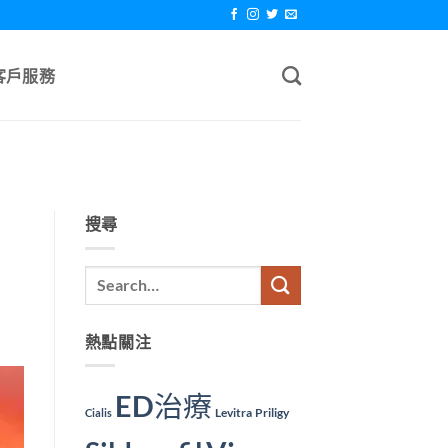
客戶服務
搜尋
熱點關注
ED治療
Levitra
Priligy
Cialis