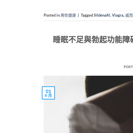
Posted in
两性健康
|
Tagged
Sildenafil
,
Viagra
,
威而
睡眠不足與勃起功能障
POST
01
6 月