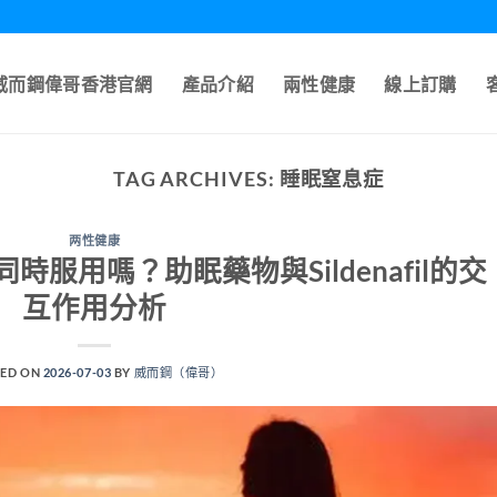
A威而鋼偉哥香港官網
產品介紹
兩性健康
線上訂購
TAG ARCHIVES:
睡眠窒息症
两性健康
服用嗎？助眠藥物與Sildenafil的交
互作用分析
ED ON
2026-07-03
BY
威而鋼（偉哥）