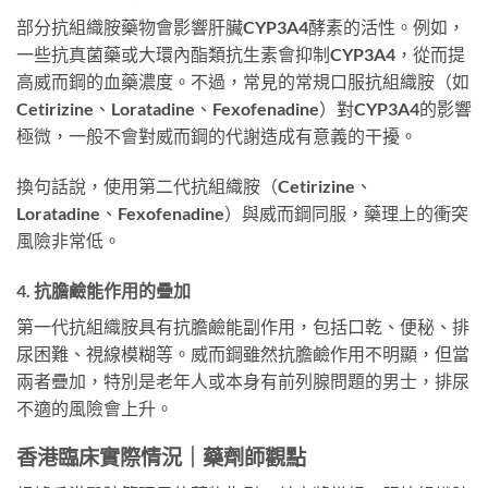
部分抗組織胺藥物會影響肝臟CYP3A4酵素的活性。例如，
一些抗真菌藥或大環內酯類抗生素會抑制CYP3A4，從而提
高威而鋼的血藥濃度。不過，常見的常規口服抗組織胺（如
Cetirizine、Loratadine、Fexofenadine）對CYP3A4的影響
極微，一般不會對威而鋼的代謝造成有意義的干擾。
換句話說，使用第二代抗組織胺（Cetirizine、
Loratadine、Fexofenadine）與威而鋼同服，藥理上的衝突
風險非常低。
4. 抗膽鹼能作用的疊加
第一代抗組織胺具有抗膽鹼能副作用，包括口乾、便秘、排
尿困難、視線模糊等。威而鋼雖然抗膽鹼作用不明顯，但當
兩者疊加，特別是老年人或本身有前列腺問題的男士，排尿
不適的風險會上升。
香港臨床實際情況｜藥劑師觀點