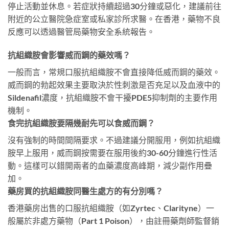
停止活動並休息。若症狀持續超過30分鐘或惡化，建議前往
附近的公立醫院急症室或私家診所求醫。在香港，藥物不良
反應可以透過醫管局藥物安全系統報告。
抗組織胺會影響威而鋼的藥效嗎？
一般而言，常規口服抗組織胺不會直接降低威而鋼的藥效。
威而鋼的勃起效果主要取決於性刺激是否充足以及血液中的
Sildenafil濃度，抗組織胺不會干擾PDE5抑制劑的主要作用
機制。
食完抗組織胺要隔幾耐先可以食威而鋼？
沒有強制的時間間隔要求。不過建議分開服用，例如抗組織
胺早上服用，威而鋼按需要在服用後約30-60分鐘進行性活
動。這樣可以錯開兩者的血藥濃度高峰期，減少副作用疊
加。
藥房買的抗組織胺同醫生處方的有分別嗎？
香港藥房出售的口服抗組織胺（如Zyrtec、Clarityne）一
般屬於非處方藥物（Part 1 Poison），由註冊藥劑師監督銷