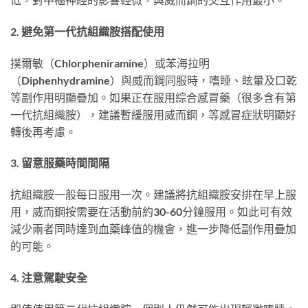
2. 避免第一代抗組織胺搭配使用
撲爾敏（Chlorpheniramine）或苯海拉明
（Diphenhydramine）與威而鋼同服時，嗜睡、眩暈及口乾
等副作用明顯疊加。如果正在服用綜合感冒藥（很多含有第
一代抗組織胺），建議暫緩服用威而鋼，等感冒症狀明顯好
轉後再考慮。
3. 留意服藥時間間隔
抗組織胺一般每日服用一次。建議將抗組織胺安排在早上服
用，威而鋼按需要在活動前約30-60分鐘服用。如此可有效
減少兩者同時達到血藥峰值的機會，進一步降低副作用疊加
的可能。
4. 注意駕駛安全