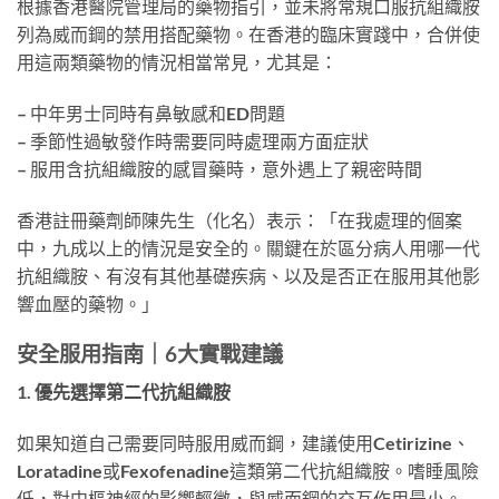
根據香港醫院管理局的藥物指引，並未將常規口服抗組織胺
列為威而鋼的禁用搭配藥物。在香港的臨床實踐中，合併使
用這兩類藥物的情況相當常見，尤其是：
– 中年男士同時有鼻敏感和ED問題
– 季節性過敏發作時需要同時處理兩方面症狀
– 服用含抗組織胺的感冒藥時，意外遇上了親密時間
香港註冊藥劑師陳先生（化名）表示：「在我處理的個案
中，九成以上的情況是安全的。關鍵在於區分病人用哪一代
抗組織胺、有沒有其他基礎疾病、以及是否正在服用其他影
響血壓的藥物。」
安全服用指南｜6大實戰建議
1. 優先選擇第二代抗組織胺
如果知道自己需要同時服用威而鋼，建議使用Cetirizine、
Loratadine或Fexofenadine這類第二代抗組織胺。嗜睡風險
低，對中樞神經的影響輕微，與威而鋼的交互作用最小。