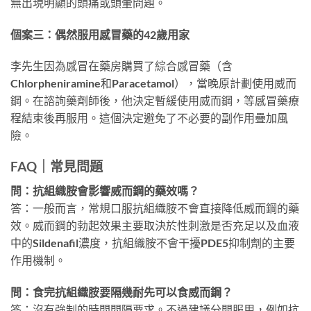
無出現明顯的頭痛或頭暈問題。
個案三：偶然服用感冒藥的42歲用家
李先生因為感冒在藥房購買了綜合感冒藥（含
Chlorpheniramine和Paracetamol），當晚原計劃使用威而
鋼。在諮詢藥劑師後，他決定暫緩使用威而鋼，等感冒藥療
程結束後再服用。這個決定避免了不必要的副作用疊加風
險。
FAQ｜常見問題
問：抗組織胺會影響威而鋼的藥效嗎？
答：一般而言，常規口服抗組織胺不會直接降低威而鋼的藥
效。威而鋼的勃起效果主要取決於性刺激是否充足以及血液
中的Sildenafil濃度，抗組織胺不會干擾PDE5抑制劑的主要
作用機制。
問：食完抗組織胺要隔幾耐先可以食威而鋼？
答：沒有強制的時間間隔要求。不過建議分開服用，例如抗