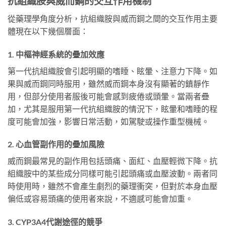
抗組織胺與威而鋼的交互作用機制
從藥理學角度分析，抗組織胺與威而鋼之間的交互作用主要
體現在以下幾個層面：
1. 中樞神經系統的疊加效應
第一代抗組織胺會引起明顯的嗜睡、眩暈、注意力下降。如
果與威而鋼同時服用，雖然威而鋼本身沒有顯著的鎮靜作
用，但部分使用者服後可能會感到疲倦或頭暈。當兩者疊
加，尤其是服用第一代抗組織胺的情況下，眩暈和嗜睡的程
度可能會加強，影響日常活動，如駕駛或操作重型機械。
2. 心血管副作用的疊加風險
威而鋼最常見的副作用包括頭痛、面紅、血壓輕微下降。抗
組織胺中的某些成分同樣可能引起頭痛或血壓波動。兩者同
時使用時，雖然不會產生劇烈的藥理衝突，但對於本身血壓
偏低或容易頭痛的使用者來說，不適感可能會加重。
3. CYP3A4代謝途徑的競爭