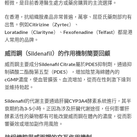
輕微，是目前香港醫生處方或藥房購買的主流選擇。
在香港，抗組織胺產品非常普遍，萬寧、屈臣氏藥劑部均有
出售。例如Citirizine（Zyrtec）、
Loratadine（Clarityne）、Fexofenadine（Telfast）都是港
人常用的品牌。
威而鋼（Sildenafil）的作用機制簡要回顧
威而鋼主要成分Sildenafil Citrate屬於PDE5抑制劑，通過抑
制磷酸二酯酶第五型（PDE5），增加陰莖海綿體內的
cGMP濃度，使血管擴張、血流增加，從而在性刺激下達到
並維持勃起。
Sildenafil的代謝主要通過肝臟CYP3A4酵素系統進行，其半
衰期約為3-5小時。正因為涉及肝臟代謝途徑，任何影響肝
酵素活性的藥物都有可能改變威而鋼在體內的濃度，從而影
響藥效或增加副作用風險。