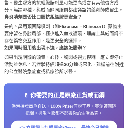
售。醫生處方的抗組織胺劑量可能更高或含有其他復方成
分。無論哪種，與威而鋼同服前都建議諮詢藥劑師或醫生。
鼻炎噴劑是否比口服抗組織胺更安全？
是的。鼻用類固醇噴劑（如Flixonase、Rhinocort）藥物主
要停留在鼻腔局部，極少進入血液循環，理論上與威而鋼不
存在藥物交互作用，是更安全的選擇。
如果同時服用後出現不適，應該怎麼辦？
如果出現明顯的頭暈、心悸、胸悶或視力模糊，應立即停止
活動並休息。若症狀持續超過30分鐘或惡化，建議前往附近
的公立醫院急症室或私家診所求醫。
💊 你需要的正是原廠正貨威而鋼
香港持牌商戶直送，100% Pfizer原廠正品，藥劑師團隊
把關。過敏季節都不影響你的生活品質。
👉 立即網上訂購原廠Viagra — 最快今日送達