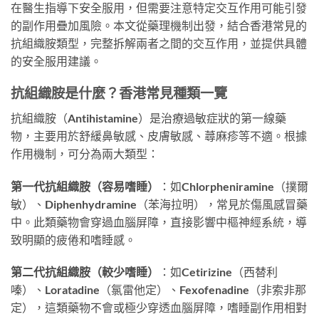
在醫生指導下安全服用，但需要注意特定交互作用可能引發
的副作用疊加風險。本文從藥理機制出發，結合香港常見的
抗組織胺類型，完整拆解兩者之間的交互作用，並提供具體
的安全服用建議。
抗組織胺是什麼？香港常見種類一覽
抗組織胺（Antihistamine）是治療過敏症狀的第一線藥
物，主要用於舒緩鼻敏感、皮膚敏感、蕁麻疹等不適。根據
作用機制，可分為兩大類型：
第一代抗組織胺（容易嗜睡）
：如Chlorpheniramine（撲爾
敏）、Diphenhydramine（苯海拉明），常見於傷風感冒藥
中。此類藥物會穿過血腦屏障，直接影響中樞神經系統，導
致明顯的疲倦和嗜睡感。
第二代抗組織胺（較少嗜睡）
：如Cetirizine（西替利
嗪）、Loratadine（氯雷他定）、Fexofenadine（非索非那
定），這類藥物不會或極少穿透血腦屏障，嗜睡副作用相對