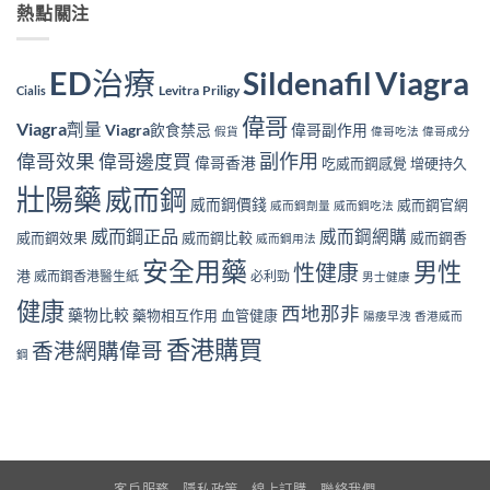
熱點關注
ED治療
Viagra
Sildenafil
Levitra
Priligy
Cialis
偉哥
Viagra劑量
Viagra飲食禁忌
偉哥副作用
假貨
偉哥吃法
偉哥成分
副作用
偉哥效果
偉哥邊度買
偉哥香港
吃威而鋼感覺
增硬持久
壯陽藥
威而鋼
威而鋼價錢
威而鋼官網
威而鋼劑量
威而鋼吃法
威而鋼正品
威而鋼網購
威而鋼效果
威而鋼比較
威而鋼香
威而鋼用法
安全用藥
男性
性健康
港
威而鋼香港醫生紙
必利勁
男士健康
健康
西地那非
藥物比較
藥物相互作用
血管健康
陽痿早洩
香港威而
香港購買
香港網購偉哥
鋼
客戶服務
隱私政策
線上訂購
聯絡我們