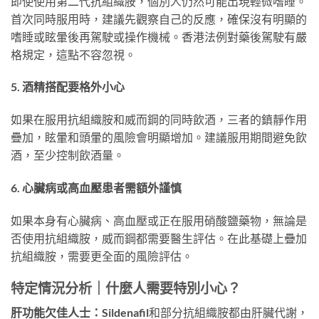
即使使用第二代抗組織胺，個別人仍然可能出現輕微嗜睡。
首次同時服用時，建議先觀察自己的反應，確保沒有明顯的
嗜睡或眩暈後再駕駛或操作機械。香港法例對藥後駕駛有嚴
格規定，這點不容忽視。
5. 酒精搭配要格外小心
如果在服用抗組織胺和威而鋼的同時飲酒，三者的鎮靜作用
疊加，眩暈和頭暈的風險會明顯增加。建議服用期間避免飲
酒，至少控制飲酒量。
6. 心臟病或高血壓患者需額外謹慎
如果本身有心臟病、高血壓或正在服用硝酸鹽藥物，無論是
否使用抗組織胺，威而鋼都需要醫生評估。在此基礎上疊加
抗組織胺，需要更全面的風險評估。
特定情況分析｜什麼人需要特別小心？
肝功能欠佳人士：
Sildenafil和部分抗組織胺都由肝臟代謝，