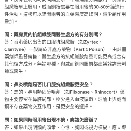
組織胺早上服用，威而鋼按需要在服用後約30-60分鐘進行
性活動。這樣可以錯開兩者的血藥濃度高峰期，減少副作用
疊加。
問：藥房買的抗組織胺同醫生處方的有分別嗎？
答：香港藥房出售的口服抗組織胺（如Zyrtec、
Clarityne）一般屬於非處方藥物（Part 1 Poison），由註冊
藥劑師監督銷售。醫生處方的抗組織胺劑量可能更高或含有
其他復方成分。無論哪種，與威而鋼同服前都建議諮詢藥劑
師或醫生。
問：鼻炎噴劑是否比口服抗組織胺更安全？
答：是的。鼻用類固醇噴劑（如Flixonase、Rhinocort）藥
物主要停留在鼻腔局部，極少進入血液循環，理論上與威而
鋼不存在藥物交互作用，是更安全的選擇。
問：如果同時服用後出現不適，應該怎麼辦？
答：如果出現明顯的頭暈、心悸、胸悶或視力模糊，應立即