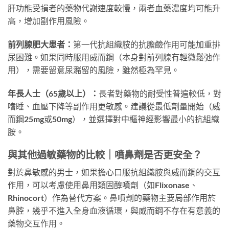
肝功能受損者的藥物代謝速度較慢，兩者血藥濃度均可能升
高，增加副作用風險。
前列腺肥大患者：
第一代抗組織胺的抗膽鹼作用可能加重排
尿困難。如果同時服用威而鋼（本身對前列腺有輕微鬆弛作
用），需要留意尿瀦留的風險，雖然極為罕見。
年長人士（65歲以上）：
長者對藥物的耐受性普遍較低，對
嗜睡、血壓下降等副作用更敏感。建議從最低劑量開始（威
而鋼25mg或50mg），並選擇對中樞神經影響最小的抗組織
胺。
與其他過敏藥物的比較｜噴鼻劑是否更安全？
對於鼻敏感的男士，如果擔心口服抗組織胺與威而鋼的交互
作用，可以考慮使用鼻用類固醇噴劑（如Flixonase、
Rhinocort）作為替代方案。鼻噴劑的藥物主要局部作用於
鼻腔，幾乎不進入全身血液循環，與威而鋼不存在有意義的
藥物交互作用。