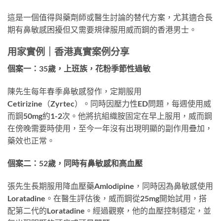
這是一個值得與藥劑師或醫生討論的替代方案，尤其適合長
期有鼻敏感困擾但又需要規律服用威而鋼的香港男士。
用家實例｜香港真實案例分享
個案一：35歲，上班族，花粉季節性過敏
陳先生每年春季鼻敏感發作，定期服用
Cetirizine（Zyrtec）。同時因壓力性ED問題，每週使用威
而鋼50mg約1-2次。他將抗組織胺固定在早上服用，威而鋼
在傍晚需要時使用，至今一年沒有出現明顯的副作用疊加，
藥效也正常。
個案二：52歲，同時有鼻敏感和高血壓
張先生長期服用降血壓藥Amlodipine，同時因為鼻敏感使用
Loratadine。在醫生評估後，威而鋼從25mg開始試用，搭
配第二代的Loratadine。經過觀察，他的血壓控制穩定，並