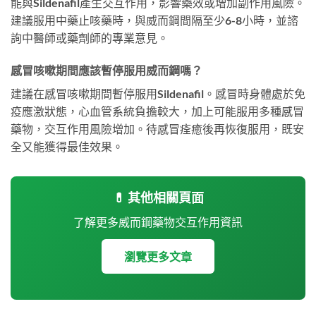
能與Sildenafil產生交互作用，影響藥效或增加副作用風險。
建議服用中藥止咳藥時，與威而鋼間隔至少6-8小時，並諮
詢中醫師或藥劑師的專業意見。
感冒咳嗽期間應該暫停服用威而鋼嗎？
建議在感冒咳嗽期間暫停服用Sildenafil。感冒時身體處於免
疫應激狀態，心血管系統負擔較大，加上可能服用多種感冒
藥物，交互作用風險增加。待感冒痊癒後再恢復服用，既安
全又能獲得最佳效果。
💊 其他相關頁面
了解更多威而鋼藥物交互作用資訊
瀏覽更多文章