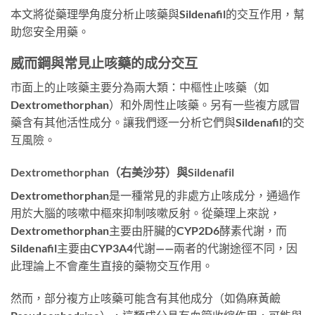
本文將從藥理學角度分析止咳藥與Sildenafil的交互作用，幫
助您安全用藥。
威而鋼與常見止咳藥的成分交互
市面上的止咳藥主要分為兩大類：中樞性止咳藥（如
Dextromethorphan）和外周性止咳藥。另有一些複方感冒
藥含有其他活性成分。讓我們逐一分析它們與Sildenafil的交
互風險。
Dextromethorphan（右美沙芬）與Sildenafil
Dextromethorphan是一種常見的非處方止咳成分，通過作
用於大腦的咳嗽中樞來抑制咳嗽反射。從藥理上來說，
Dextromethorphan主要由肝臟的CYP2D6酵素代謝，而
Sildenafil主要由CYP3A4代謝——兩者的代謝途徑不同，因
此理論上不會產生直接的藥物交互作用。
然而，部分複方止咳藥可能含有其他成分（如偽麻黃鹼