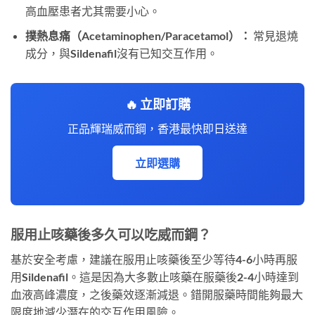
高血壓患者尤其需要小心。
撲熱息痛（Acetaminophen/Paracetamol）：
常見退燒
成分，與Sildenafil沒有已知交互作用。
🔥 立即訂購
正品輝瑞威而鋼，香港最快即日送達
立即選購
服用止咳藥後多久可以吃威而鋼？
基於安全考慮，建議在服用止咳藥後至少等待4-6小時再服
用Sildenafil。這是因為大多數止咳藥在服藥後2-4小時達到
血液高峰濃度，之後藥效逐漸減退。錯開服藥時間能夠最大
限度地減少潛在的交互作用風險。