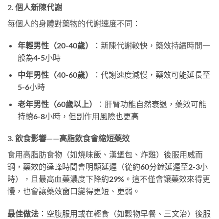
2. 個人新陳代謝
每個人的身體對藥物的代謝速度不同：
年輕男性（20-40歲）
：新陳代謝較快，藥效持續時間一
般為4-5小時
中年男性（40-60歲）
：代謝速度減慢，藥效可能延長至
5-6小時
老年男性（60歲以上）
：肝腎功能自然衰退，藥效可能
持續6-8小時，但副作用風險也更高
3. 飲食影響——高脂飲食會縮短藥效
食用高脂肪食物（如燒味飯、漢堡包、炸雞）後服用威而
鋼，藥效的達峰時間會明顯延遲（從約60分鐘延遲至2-3小
時），且最高血藥濃度下降約29%。這不僅會讓藥效來得更
慢，也會讓藥效窗口變得更短、更弱。
最佳做法
：空腹服用或在輕食（如穀物早餐、三文治）後服