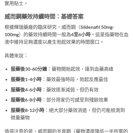
實用貼士。
威而鋼藥效持續時間：基礎答案
根據輝瑞藥廠的臨床研究，威而鋼（Sildenafil 50mg-
100mg）的藥效持續時間一般為
4至6小時
。這是指藥物在血
液中維持足夠濃度以產生勃起效果的時間窗口。
具體來說：
服藥後30-60分鐘
：藥物開始起效，達到血藥高峰
服藥後1-4小時
：藥效最強時段，勃起反應最佳
服藥後4-6小時
：藥效逐漸減弱，但仍有效
服藥後6-8小時
：部分用家仍可感受到殘餘效果
服藥後8-12小時
：絕大部分藥效消退，但仍可能檢測到
微量藥物
值得注意的是，威而鋼的半衰期（藥物濃度降低一半所需的