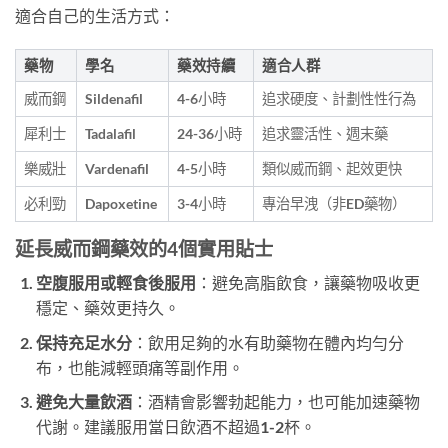
適合自己的生活方式：
藥物
學名
藥效持續
適合人群
威而鋼
Sildenafil
4-6小時
追求硬度、計劃性性行為
犀利士
Tadalafil
24-36小時
追求靈活性、週末藥
樂威壯
Vardenafil
4-5小時
類似威而鋼、起效更快
必利勁
Dapoxetine
3-4小時
專治早洩（非ED藥物）
延長威而鋼藥效的4個實用貼士
空腹服用或輕食後服用
：避免高脂飲食，讓藥物吸收更
穩定、藥效更持久。
保持充足水分
：飲用足夠的水有助藥物在體內均勻分
布，也能減輕頭痛等副作用。
避免大量飲酒
：酒精會影響勃起能力，也可能加速藥物
代謝。建議服用當日飲酒不超過1-2杯。