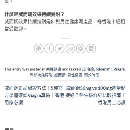
案。
什麼是威而鋼效果持續幾耐？
威而鋼效果持續幾耐是針對男性健康嘅產品，喺香港市場相
當受歡迎。
This entry was posted in
两性健康
and tagged
ED治療
,
Sildenafil
,
Viagra
,
勃起功能障礙
,
威而鋼
,
男性健康
,
藥效時間
.
威而鋼正品驗證方法｜5種官
威而鋼50mg vs 100mg劑量點
方渠道確認Viagra真偽｜香港
揀好？醫生級詳細比較指南｜
用家必讀
香港男士必讀