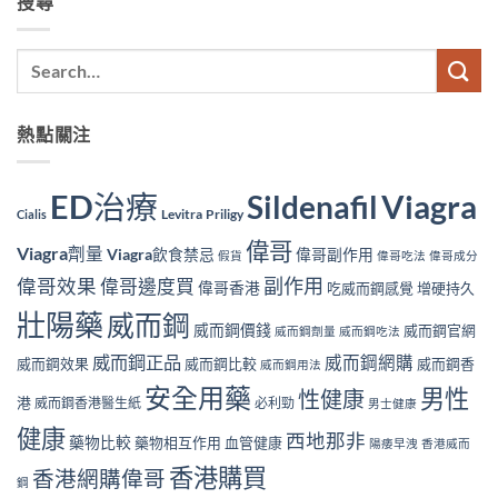
搜尋
熱點關注
ED治療
Viagra
Sildenafil
Levitra
Priligy
Cialis
偉哥
Viagra劑量
Viagra飲食禁忌
偉哥副作用
假貨
偉哥吃法
偉哥成分
副作用
偉哥效果
偉哥邊度買
偉哥香港
吃威而鋼感覺
增硬持久
壯陽藥
威而鋼
威而鋼價錢
威而鋼官網
威而鋼劑量
威而鋼吃法
威而鋼正品
威而鋼網購
威而鋼效果
威而鋼比較
威而鋼香
威而鋼用法
安全用藥
男性
性健康
港
威而鋼香港醫生紙
必利勁
男士健康
健康
西地那非
藥物比較
藥物相互作用
血管健康
陽痿早洩
香港威而
香港購買
香港網購偉哥
鋼