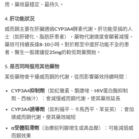
用，藥效最穩定、最持久。
4. 肝功能狀況
威而鋼主要在肝臟通過CYP3A4酵素代謝。肝功能受損的人
士（如肝硬化、脂肪肝患者），藥物代謝速度會顯著減慢，
藥效可持續長達8-10小時。對於輕至中度肝功能不全的患
者，醫生一般建議從25mg的較低劑量開始。
5. 是否同時服用其他藥物
某些藥物會干擾威而鋼的代謝，從而影響藥效持續時間：
CYP3A4抑制劑
（如紅黴素、酮康唑、HIV蛋白酶抑制
劑、西柚汁）：會減慢威而鋼代謝，使其藥效延長
CYP3A4誘導劑
（如利福平、卡馬西平、苯妥英）：會加
速威而鋼代謝，使其藥效縮短
α受體阻滯劑
（治療前列腺增生或高血壓）：可能減弱威
而鋼效果