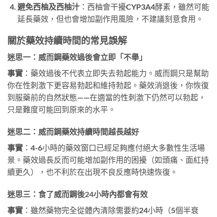
避免西柚及西柚汁
：西柚會干擾CYP3A4酵素，雖然可能
延長藥效，但也會增加副作用風險，不建議刻意食用。
關於藥效持續時間的常見誤解
迷思一：威而鋼藥效過後會立即「不舉」
事實
：藥效過後不代表立即失去勃起能力。威而鋼只是幫助
你在性刺激下更容易勃起和維持勃起。藥效消退後，你恢復
到服藥前的自然狀態——在適當的性刺激下仍然可以勃起，
只是難度可能回到原來的水平。
迷思二：威而鋼藥效持續時間越長越好
事實
：4-6小時的藥效窗口已經足夠應付絕大多數性生活場
景。藥效過長反而可能增加副作用的困擾（如頭痛、面紅持
續更久），也不利於在出現不良反應時快速恢復。
迷思三：食了威而鋼後24小時內都會有效
事實
：雖然藥物完全從體內清除需要約24小時（5個半衰