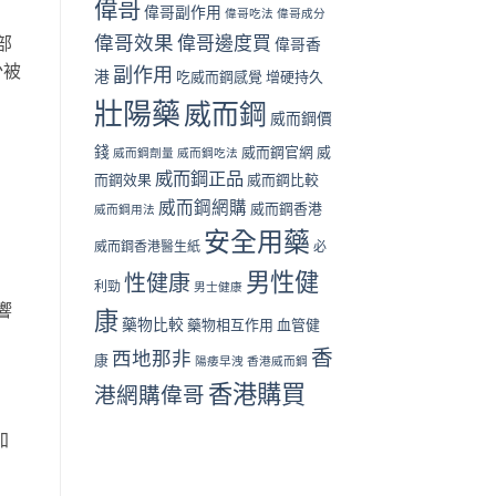
偉哥
偉哥副作用
偉哥吃法
偉哥成分
偉哥效果
偉哥邊度買
部
偉哥香
少被
副作用
港
吃威而鋼感覺
增硬持久
壯陽藥
威而鋼
威而鋼價
錢
威而鋼官網
威
威而鋼劑量
威而鋼吃法
威而鋼正品
而鋼效果
威而鋼比較
威而鋼網購
威而鋼香港
威而鋼用法
安全用藥
威而鋼香港醫生紙
必
男性健
性健康
利勁
男士健康
響
康
藥物比較
藥物相互作用
血管健
。
香
西地那非
康
陽痿早洩
香港威而鋼
香港購買
港網購偉哥
加