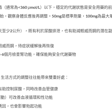
（通常為<360 μmol/L）以下，穩定的代謝狀態是安全用藥的
開始，觀察身體反應後再調整。50mg是標準劑量，100mg為最大
天至少2公升），既有利於尿酸排泄，也有助減輕威而鋼的潛在
用威而鋼，待症狀緩解後再恢復
-6個月檢查腎功能，確保能夠安全代謝藥物
，生活方式的調整往往能帶來雙重好處：
有助控制尿酸，同時改善血管健康
運動）可改善血液循環和性功能
誘因，也會影響勃起功能