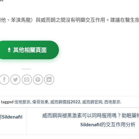
司他、苯溴馬龍）與威而鋼之間沒有明顯交互作用。建議在醫生
💊 其他相關頁面
 tagged
伐地那非
,
偉哥效果
,
威而鋼價錢2022
,
威而鋼官网
,
西地那非
.
威而鋼與褪黑激素可以同時服用嗎？助眠藥
enafil
Sildenafil的交互作用分析