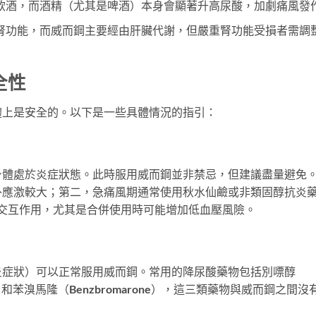
飲酒，而酒精（尤其是啤酒）本身會顯著升高尿酸，加劇痛風發
腎功能，而威而鋼主要經由肝臟代謝，但嚴重腎功能受損者需調
全性
體上是安全的。以下是一些具體情況的指引：
身體處於炎症狀態。此時服用威而鋼並非禁忌，但建議盡量避免
外應激較大；第二，急痛風期通常使用秋水仙鹼或非類固醇抗炎
產生交互作用，尤其是合併使用時可能增加低血壓風險。
炎症狀）可以正常服用威而鋼。常用的降尿酸藥物包括別嘌醇
stat）和苯溴馬隆（Benzbromarone），這三類藥物與威而鋼之間沒