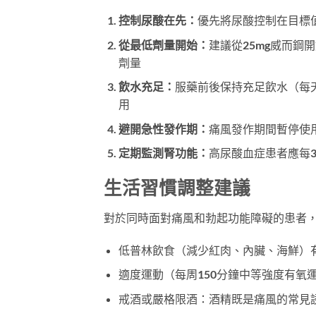
控制尿酸在先：
優先將尿酸控制在目標值
從最低劑量開始：
建議從25mg威而鋼
劑量
飲水充足：
服藥前後保持充足飲水（每
用
避開急性發作期：
痛風發作期間暫停使
定期監測腎功能：
高尿酸血症患者應每3
生活習慣調整建議
對於同時面對痛風和勃起功能障礙的患者
低普林飲食（減少紅肉、內臟、海鮮）
適度運動（每周150分鐘中等強度有氧
戒酒或嚴格限酒：酒精既是痛風的常見