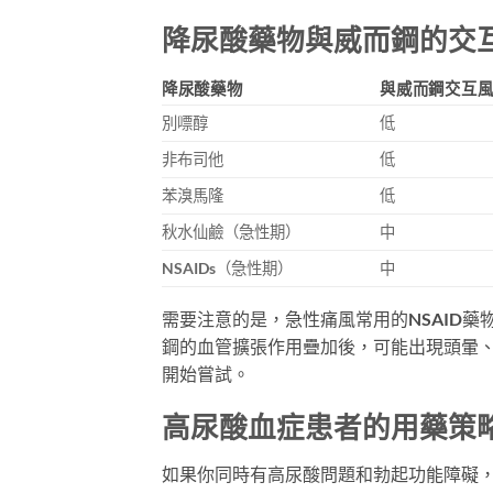
降尿酸藥物與威而鋼的交
降尿酸藥物
與威而鋼交互
別嘌醇
低
非布司他
低
苯溴馬隆
低
秋水仙鹼（急性期）
中
NSAIDs（急性期）
中
需要注意的是，急性痛風常用的NSAID藥物（
鋼的血管擴張作用疊加後，可能出現頭暈、
開始嘗試。
高尿酸血症患者的用藥策
如果你同時有高尿酸問題和勃起功能障礙