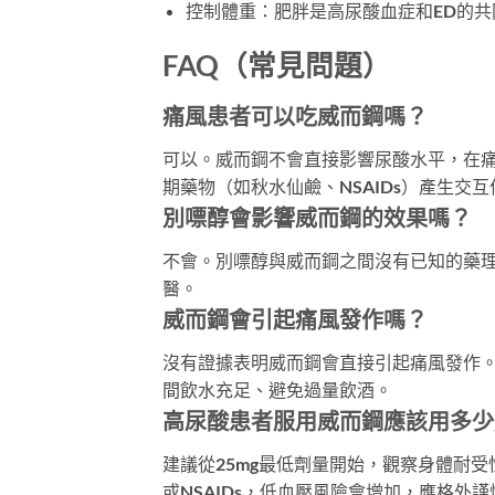
控制體重：肥胖是高尿酸血症和ED的共
FAQ（常見問題）
痛風患者可以吃威而鋼嗎？
可以。威而鋼不會直接影響尿酸水平，在
期藥物（如秋水仙鹼、NSAIDs）產生交互
別嘌醇會影響威而鋼的效果嗎？
不會。別嘌醇與威而鋼之間沒有已知的藥
醫。
威而鋼會引起痛風發作嗎？
沒有證據表明威而鋼會直接引起痛風發作
間飲水充足、避免過量飲酒。
高尿酸患者服用威而鋼應該用多少
建議從25mg最低劑量開始，觀察身體耐受
或NSAIDs，低血壓風險會增加，應格外謹