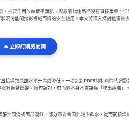
制劑，主要作用於血管平滑肌，與尿酸代謝路徑沒有直接重疊。但
管狀況可能間接影響威而鋼的安全使用。本文將深入探討這個較
🔥 立即訂購威而鋼
直接導致尿酸水平升高或降低。一項針對PDE5抑制劑的代謝影
排泄功能沒有顯著影響。換句話說，威而鋼本身不會讓你「吃出痛風」
擴張性頭痛或面部潮紅，部分患者會因此減少飲水，從而間接增