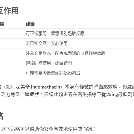
互作用
風險
建議
可正常服用，留意個別過敏反應
無已知交互，安心使用
注意充足飲水，配合威而鋼的血管擴張效應
避免同時使用，建議錯開
可能需要降低威而鋼起始劑量
如吲哚美辛 Indomethacin）本身有輕微的降血壓效應，與威
乏力等低血壓症狀。建議此類患者在醫生指導下從25mg最低劑
略
，以下策略可以幫助你安全有效地使用威而鋼：