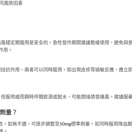
同風險因素
痛風穩定期服用是安全的。急性發作期間建議暫緩使用，避免與
作用。
理拮抗作用，兩者可以同時服用。如出現皮疹等過敏反應，應立
。但服用威而鋼時伴隨飲酒或脫水，可能間接誘發痛風。建議服
劑量？
性。如無不適，可逐步調整至50mg標準劑量。若同時服用降血
慎。