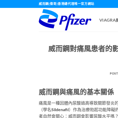
Skip
威而鋼(偉哥)香港總代理唯一官方網站
to
content
VIAGR
威而鋼對痛風患者的影
POST
威而鋼與痛風的基本關係
痛風是一種因體內尿酸過高導致關節發炎
（學名Sildenafil）作為治療勃起功
者自然會關心：威而鋼會影響尿酸水平嗎