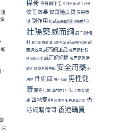
偉哥
偉哥副作用
偉哥吃法
偉哥成分
偉哥效果
偉哥邊度買
綿體
偉哥香
擴
副作用
港
吃威而鋼感覺
增硬持久
壯陽藥
威而鋼
威而鋼價
，
錢
威而鋼官網
威
威而鋼劑量
威而鋼吃法
明顯
威而鋼正品
而鋼效果
威而鋼比較
威而鋼網購
威而鋼香港
威而鋼用法
安全用藥
威而鋼香港醫生紙
必
加。
男性健
性健康
利勁
男士健康
康
藥物比較
藥物相互作用
血管健
香
西地那非
康
陽痿早洩
香港威而鋼
香港購買
港網購偉哥
毫
每次