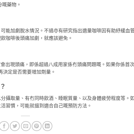
分嘅藥物。
，可能加劇脫水情況。不過亦有研究指出適量咖啡因有助紓緩血
現飲咖啡後頭痛加劇，就應該避免。
用家會出現頭痛，即係超過八成用家係冇頭痛問題嘅。如果你係首
後再決定是否需要增加劑量。
？
水分攝取量、有冇同時飲酒、睡眠質量、以及身體疲勞程度等。
生活習慣，可能就搵到適合自己嘅預防方法。