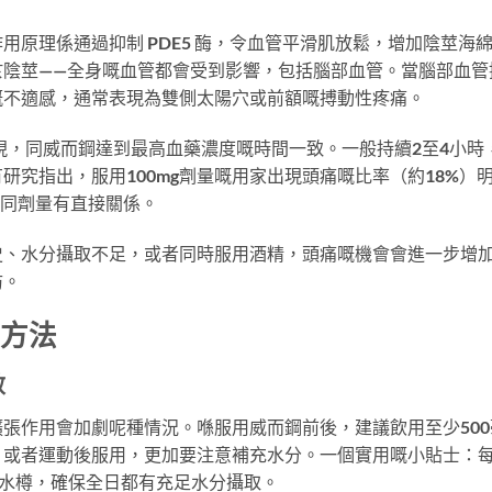
原理係通過抑制 PDE5 酶，令血管平滑肌放鬆，增加陰莖海
於陰莖——全身嘅血管都會受到影響，包括腦部血管。當腦部血管
嘅不適感，通常表現為雙側太陽穴或前額嘅搏動性疼痛。
出現，同威而鋼達到最高血藥濃度嘅時間一致。一般持續2至4小時
究指出，服用100mg劑量嘅用家出現頭痛嘅比率（約18%）
痛同劑量有直接關係。
史、水分攝取不足，或者同時服用酒精，頭痛嘅機會會進一步增
防。
嘅方法
效
張作用會加劇呢種情況。喺服用威而鋼前後，建議飲用至少500
，或者運動後服用，更加要注意補充水分。一個實用嘅小貼士：
嘅水樽，確保全日都有充足水分攝取。