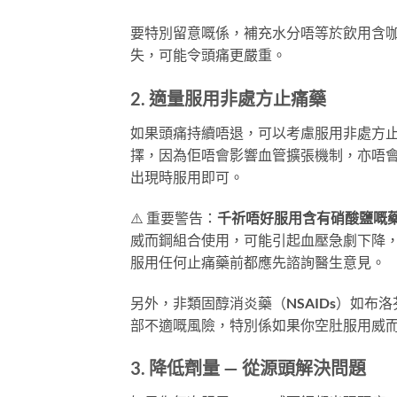
要特別留意嘅係，補充水分唔等於飲用含
失，可能令頭痛更嚴重。
2. 適量服用非處方止痛藥
如果頭痛持續唔退，可以考慮服用非處方止痛
擇，因為佢唔會影響血管擴張機制，亦唔會同
出現時服用即可。
⚠️ 重要警告：
千祈唔好服用含有硝酸鹽嘅
威而鋼組合使用，可能引起血壓急劇下降
服用任何止痛藥前都應先諮詢醫生意見。
另外，非類固醇消炎藥（NSAIDs）如布洛
部不適嘅風險，特別係如果你空肚服用威
3. 降低劑量 — 從源頭解決問題