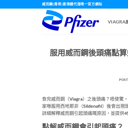
Skip
威而鋼(偉哥)香港總代理唯一官方網站
to
content
VIAGR
服用威而鋼後頭痛點算
POST
食完威而鋼（Viagra）之後頭痛？唔使
家喺服用西地那非（Sildenafil）後
詳細解釋威而鋼引起頭痛嘅原因，並提供
點解威而鋼會引起頭痛？