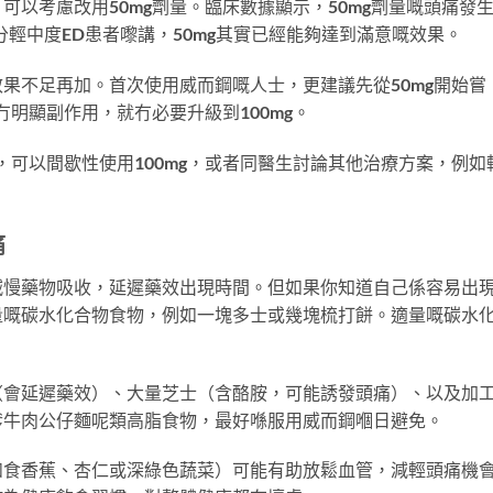
，可以考慮改用50mg劑量。臨床數據顯示，50mg劑量嘅頭痛發
部分輕中度ED患者嚟講，50mg其實已經能夠達到滿意嘅效果。
果不足再加。首次使用威而鋼嘅人士，更建議先從50mg開始嘗
冇明顯副作用，就冇必要升級到100mg。
，可以間歇性使用100mg，或者同醫生討論其他治療方案，例如
痛
減慢藥物吸收，延遲藥效出現時間。但如果你知道自己係容易出
量嘅碳水化合物食物，例如一塊多士或幾塊梳打餅。適量嘅碳水
（會延遲藥效）、大量芝士（含酪胺，可能誘發頭痛）、以及加
嗲牛肉公仔麵呢類高脂食物，最好喺服用威而鋼嗰日避免。
如食香蕉、杏仁或深綠色蔬菜）可能有助放鬆血管，減輕頭痛機