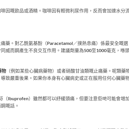
咖啡因嘅飲品或酒精。咖啡因有輕微利尿作用，反而會加速水分
藥。對乙酰氨基酚（Paracetamol／撲熱息痛）係最安全嘅選
威而鋼產生不良交互作用。建議劑量為500至1000毫克，喺
藥物
（例如某些心臟病藥物）或者硝酸甘油類嘅止痛藥。呢類藥
，導致嚴重後果。如果你本身有心臟病史或正在服用任何心臟藥
芬（Ibuprofen）雖然都可以紓緩頭痛，但要注意佢哋可能會增
而鋼嘅話。