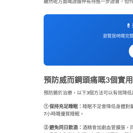
雖然呢方面嘅證據仲有待進一步證實，但

瀏覽我哋嘅完
預防威而鋼頭痛嘅3個實
預防勝於治療，以下3個方法可以有效降低
① 保持充足睡眠：
睡眠不足會降低身體對
7小時嘅優質睡眠。
② 避免同日飲酒：
酒精會加劇血管擴張，