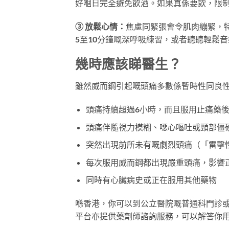
好嗰日完全避免飲酒。如果真係要飲，限
③ 放鬆心情：
焦慮同緊張會令肌肉繃緊，
5至10分鐘嘅深呼吸練習，或者聽聽輕鬆
幾時應該睇醫生？
雖然威而鋼引起嘅頭痛多數係暫時性同良
頭痛持續超過6小時，而且服用止痛藥
頭痛伴隨視力模糊、噁心嘔吐或頸部僵
突然出現前所未有嘅劇烈頭痛（「雷擊
每次服用威而鋼都出現嚴重頭痛，影響
同時有心臟病史或正在服用其他藥物
喺香港，你可以到公立醫院嘅普通科門診
平台亦提供藥劑師諮詢服務，可以解答你