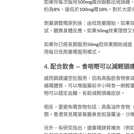
如果你每次服用100mg威而鋼都出現頭痛
約為8%，遠低於100mg嘅18%。對於大
劑量調整嘅原則係：由低劑量開始，如果效
試，觀察身體反應。如果50mg效果理想又
如果你已經長期服用50mg但效果開始減退
用每日低劑量嘅服用模式。
4. 配合飲食 — 食啱嘢可以減輕頭
威而鋼建議空肚服用，因為高脂肪食物會
痛嘅體質，可以喺服藥前半小時食一啲輕
物可以穩定血糖，有助減輕頭痛症狀。
相反，要避免嘅食物包括：高脂油炸食物
類。香港常見嘅茶餐廳美食如菠蘿油、沙
另外，有研究指出，適量嘅鎂質補充（例