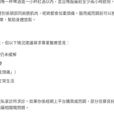
制喺一杯啤酒或一小杯紅酒以內，並且喺服藥前至少兩小時飲用
特別係頸部同肩膀肌肉，呢啲都會加重頭痛。服用威而鋼前可以
音樂，幫助身體放鬆。
性，但以下情況建議尋求專業醫療意見：
後仍未緩解
硬
性頭痛」）
正常生活
或私家診所求診。如果你係經網上平台購買威而鋼，部分信譽良
用藥相關嘅問題。