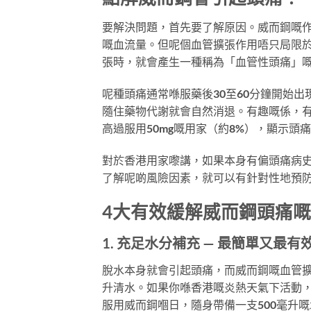
要解決問題，首先要了解原因。威而鋼嘅作用
嘅血流量。但呢個血管擴張作用唔只局限
張時，就會產生一種稱為「血管性頭痛」
呢種頭痛通常喺服藥後30至60分鐘開始
隨住藥物代謝就會自然消退。有趣嘅係，有研
高過服用50mg嘅用家（約8%），顯示頭
對於香港用家嚟講，如果本身有偏頭痛病
了解呢啲風險因素，就可以有針對性地預
4大有效緩解威而鋼頭痛
1. 充足水分補充 — 最簡單又最有
脫水本身就會引起頭痛，而威而鋼嘅血管擴
升清水。如果你喺香港嘅炎熱天氣下活動
服用威而鋼嗰日，隨身帶備一支500毫升