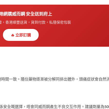
 香港網購威而鋼 安全送到府上
保證，香港順豐送貨，貨到付款，私隱保密包裝
🔥 立即訂購
謝時間一致。隨住藥物逐漸被分解同排出體外，頭痛症狀會自然
息痛）係安全嘅選擇，唔會同威而鋼產生不良交互作用。建議劑量為50