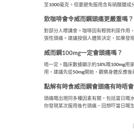
至1000毫克。但要避免服用含有硝酸鹽成
飲咖啡會令威而鋼頭痛更嚴重嗎？
對部分人嚟講會。咖啡因有輕微利尿作用
張性頭痛。建議按個人體質決定，如果發
威而鋼100mg一定會頭痛嗎？
唔一定。臨床數據顯示約18%嘅100mg
用，建議先從50mg開始，觀察身體反應
點解有時食威而鋼會頭痛有時唔會
頭痛嘅出現同多種因素有關，包括當日嘅
你發現某次服用後冇頭痛，回想吓當日嘅