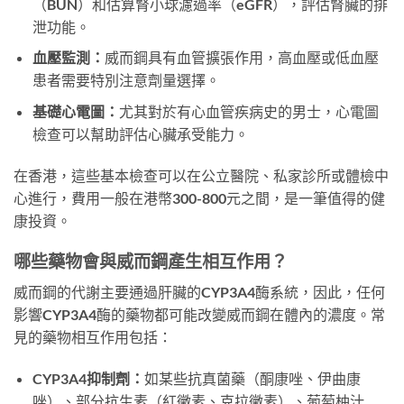
（BUN）和估算腎小球濾過率（eGFR），評估腎臟的排
泄功能。
血壓監測：
威而鋼具有血管擴張作用，高血壓或低血壓
患者需要特別注意劑量選擇。
基礎心電圖：
尤其對於有心血管疾病史的男士，心電圖
檢查可以幫助評估心臟承受能力。
在香港，這些基本檢查可以在公立醫院、私家診所或體檢中
心進行，費用一般在港幣300-800元之間，是一筆值得的健
康投資。
哪些藥物會與威而鋼產生相互作用？
威而鋼的代謝主要通過肝臟的CYP3A4酶系統，因此，任何
影響CYP3A4酶的藥物都可能改變威而鋼在體內的濃度。常
見的藥物相互作用包括：
CYP3A4抑制劑：
如某些抗真菌藥（酮康唑、伊曲康
唑）、部分抗生素（紅黴素、克拉黴素）、葡萄柚汁