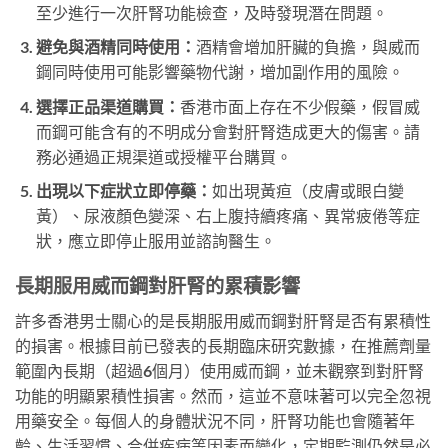
至少進行一次肝腎功能檢查，及時發現潛在問題。
避免與酒精同時使用：
酒精會增加肝臟的負擔，與威而
鋼同時使用可能影響藥物代謝，增加副作用的風險。
選擇正品渠道購買：
香港市面上存在不少假藥，假冒威
而鋼可能含有的不明成分會對肝腎造成更大的傷害。請
務必通過正規渠道或授權平台購買。
出現以下症狀立即停藥：
如出現黃疸（皮膚或眼白變
黃）、尿液顏色變深、右上腹持續疼痛、異常疲倦等症
狀，應立即停止服用並諮詢醫生。
長期服用威而鋼對肝腎的累積影響
許多香港男士關心的是長期服用威而鋼對肝腎是否有累積性
的損害。根據目前已發表的長期臨床研究數據，在推薦劑量
範圍內長期（超過6個月）使用威而鋼，並未觀察到對肝腎
功能的明顯累積性損害。然而，這並不意味著可以完全忽視
用藥安全。每個人的身體狀況不同，肝腎功能也會隨著年
齡、生活習慣、合併疾病等因素而變化，定期監測仍然是必