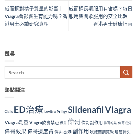
威而鋼對精子質量的影響｜
威而鋼長期服用有害嗎？每日
Viagra會影響生育能力嗎？香
服用與間歇服用的安全比較｜
港男士必讀研究真相
香港男士健康指南
搜尋
熱點關注
ED治療
Viagra
Sildenafil
Levitra
Priligy
Cialis
偉哥
Viagra劑量
Viagra飲食禁忌
偉哥副作用
假貨
偉哥吃法
偉哥成分
副作用
偉哥效果
偉哥邊度買
偉哥香港
吃威而鋼感覺
增硬持久