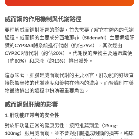
威而鋼的作用機制與代謝路徑
要理解威而鋼對肝腎的影響，首先需要了解它在體內的代謝
過程。威而鋼的主要成分西地那非（Sildenafil）主要通過肝
臟的CYP3A4酶系統進行代謝（約佔79%），其次經由
CYP2C9酶代謝（約佔20%）。代謝後的產物主要通過糞便
（約80%）和尿液（約13%）排出體外。
這意味著，肝臟是威而鋼代謝的主要器官，肝功能的好壞直
接影響藥物的代謝速度和藥物在體內的濃度。而腎臟則在藥
物最終排出的過程中扮演著重要角色。
威而鋼對肝臟的影響
1. 肝功能正常者的安全性
對於肝功能正常的健康男性，按照推薦劑量（25mg-
100mg）服用威而鋼，並不會對肝臟造成明顯的損害。臨床