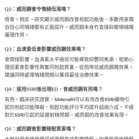
Q2：威而鋼會令情緒低落嗎？
唔會。相反，研究顯示威而鋼改善勃起功能後，多數用家嘅
自信心同情緒都有正面提升。威而鋼本身冇直接抑壓情緒嘅
藥理作用。
Q3：血清素低會影響威而鋼效果嗎？
會間接影響。血清素水平過低可能導致抑鬱同焦慮，呢啲心
理因素會影響性興奮同勃起質量，從而降低威而鋼嘅效果。
建議同時處理情緒問題以獲得最佳治療效果。
Q4：服用SSRI後出現ED，食威而鋼有用嗎？
有用。臨床研究證實，Sildenafil可以有效改善SSRI藥物引
起的勃起功能障礙，勃起功能評分平均提升超過六成。不過
對於SSRI引起的延遲射精問題，威而鋼的改善效果有限。
Q5：威而鋼會影響睡眠質素嗎？
大部份用家唔會覺得威而鋼直接影響睡眠。如果服用後睡眠