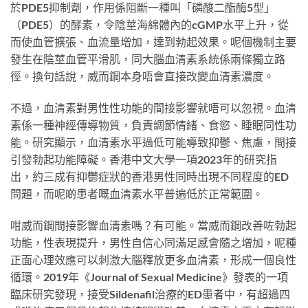
於PDE5抑制劑，作用係阻斷一種叫「磷酸二酯酶5型」
（PDE5）的酵素，令陰莖海綿體內的cGMP水平上升，從
而使血管擴張、血流量增加，達到勃起效果。呢個機制主要
發生在陰莖血管平滑肌，同大腦血清素系統係兩條獨立路
徑。換句話說，威而鋼本身唔會直接改變血清素濃度。
不過，血清素對男性性功能的間接影響就唔可以忽視。血清
素係一種神經傳導物質，負責調節情緒、食慾、睡眠同性功
能。研究顯示，血清素水平過低可能導致抑鬱、焦慮，間接
引發勃起功能障礙。香港中文大學一項2023年的研究指
出，約三成有抑鬱症狀的香港男性同時出現不同程度的ED
問題，而呢啲患者嘅血清素水平普遍低於正常範圍。
咁威而鋼間接影響血清素嗎？有可能。當威而鋼改善咗勃起
功能，性表現提升，男性自信心同滿足感會隨之增加，呢種
正面心理效應可以刺激大腦釋放更多血清素，形成一個良性
循環。2019年《Journal of Sexual Medicine》發表的一項
臨床研究發現，接受Sildenafil治療的ED患者中，有超過四