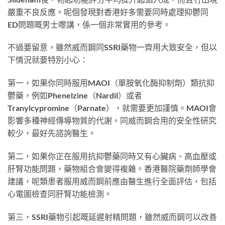
嚴重不良反應。呢個發現對香港好多需要同時處理抑鬱同
ED問題嘅男士嚟講，係一個非常實用的參考。
不過要留意，雖然威而鋼同SSRI藥物一齊用大致安全，但以
下情況就要特別小心：
第一，如果你同時服用MAOI（單胺氧化酶抑制劑）類抗抑
鬱藥，例如Phenelzine（Nardil）或者
Tranylcypromine（Parnate），就需要更加謹慎。MAOI會
影響多種神經傳導物質的代謝，同威而鋼合用的安全性研究
較少，最好先諮詢醫生。
第二，如果你正在服用抗抑鬱藥同時又有心臟病、高血壓或
肝腎功能問題，藥物組合會變得複雜。香港醫院藥劑師學會
建議，呢類患者服用威而鋼前應由醫生進行全面評估，包括
心電圖檢查同肝腎功能檢測。
第三，SSRI藥物引起嘅延遲射精問題，雖然威而鋼可以改善