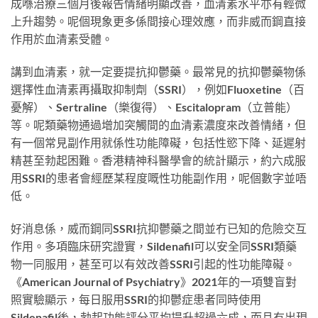
成喺治療三個月後報告情緒明顯改善，血清素水平亦有輕微
上升趨勢。呢個現象更多係間接心理效應，而非威而鋼直接
作用於血清素受體。
講到血清素，就一定要提抗抑鬱藥。最常見的抗抑鬱藥物係
選擇性血清素再攝取抑制劑（SSRI），例如Fluoxetine（百
憂解）、Sertraline（樂復得）、Escitalopram（立普能）
等。呢類藥物通過增加突觸間的血清素濃度來改善情緒，但
有一個常見副作用就係性功能障礙，包括性慾下降、延遲射
精甚至勃起困難。香港精神科醫學會的統計顯示，約六成服
用SSRI的患者會經歷某程度嘅性功能副作用，呢個數字並唔
低。
好消息係，威而鋼同SSRI抗抑鬱藥之間並冇已知的危險交互
作用。多項臨床研究證實，Sildenafil可以安全同SSRI類藥
物一同服用，甚至可以有效改善SSRI引起的性功能障礙。
《American Journal of Psychiatry》2021年的一項雙盲對
照實驗顯示，每日服用SSRI的抑鬱症患者同時使用
Sildenafil後，勃起功能評分平均提升超過六成，而且冇出現