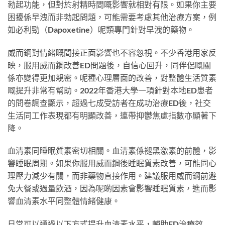
勃起功能，但對於射精時間嘅影響就相對有限。如果你主要
困擾係早洩而非勃起問題，可能需要考慮其他治療方案，例
如必利勁（Dapoxetine）呢類專門針對早洩的藥物。
威而鋼對情緒嘅間接正面影響也不容忽視。不少香港用家反
映，服用威而鋼改善ED問題後，自信心回升，同伴侶嘅關
係亦變得更加親密。呢種心理層面的改善，對整體生活質素
嘅提升非常有幫助。2022年香港大學一項針對本地ED患者
的問卷調查顯示，超過七成受訪者在成功治療ED後，社交
生活同工作表現都有明顯改善，連帶抑鬱焦慮指數亦顯著下
降。
血清素同睡眠質素密切相關。血清素係褪黑激素的前體，影
響睡眠周期。如果你服用威而鋼後睡眠質素改善，可能同心
理壓力減少有關，而非藥物直接作用。建議服用威而鋼前避
免大餐或過量飲酒，因為呢啲因素會影響睡眠質素，進而影
響血清素水平同整體情緒健康。
日常可以通過以下方式提升血清素水平，輔助ED治療效