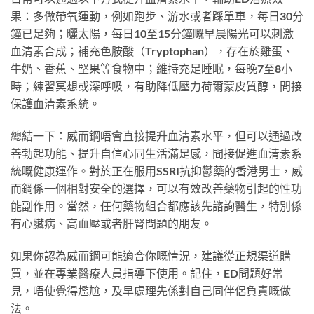
果：多做帶氧運動，例如跑步、游水或者踩單車，每日30分
鐘已足夠；曬太陽，每日10至15分鐘嘅早晨陽光可以刺激
血清素合成；補充色胺酸（Tryptophan），存在於雞蛋、
牛奶、香蕉、堅果等食物中；維持充足睡眠，每晚7至8小
時；練習冥想或深呼吸，有助降低壓力荷爾蒙皮質醇，間接
保護血清素系統。
總結一下：威而鋼唔會直接提升血清素水平，但可以通過改
善勃起功能、提升自信心同生活滿足感，間接促進血清素系
統嘅健康運作。對於正在服用SSRI抗抑鬱藥的香港男士，威
而鋼係一個相對安全的選擇，可以有效改善藥物引起的性功
能副作用。當然，任何藥物組合都應該先諮詢醫生，特別係
有心臟病、高血壓或者肝腎問題的朋友。
如果你認為威而鋼可能適合你嘅情況，建議從正規渠道購
買，並在專業醫療人員指導下使用。記住，ED問題好常
見，唔使覺得尷尬，及早處理先係對自己同伴侶負責嘅做
法。