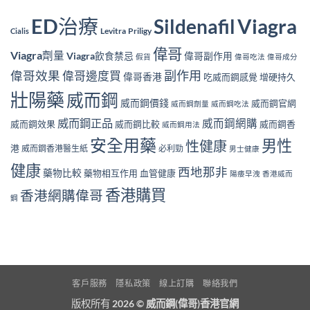
ED治療
Viagra
Sildenafil
Levitra
Priligy
Cialis
偉哥
Viagra劑量
Viagra飲食禁忌
偉哥副作用
假貨
偉哥吃法
偉哥成分
副作用
偉哥效果
偉哥邊度買
偉哥香港
吃威而鋼感覺
增硬持久
壯陽藥
威而鋼
威而鋼價錢
威而鋼官網
威而鋼劑量
威而鋼吃法
威而鋼正品
威而鋼網購
威而鋼效果
威而鋼比較
威而鋼香
威而鋼用法
安全用藥
男性
性健康
港
威而鋼香港醫生紙
必利勁
男士健康
健康
西地那非
藥物比較
藥物相互作用
血管健康
陽痿早洩
香港威而
香港購買
香港網購偉哥
鋼
客戶服務
隱私政策
線上訂購
聯絡我們
版权所有 2026 ©
威而鋼(偉哥)香港官網