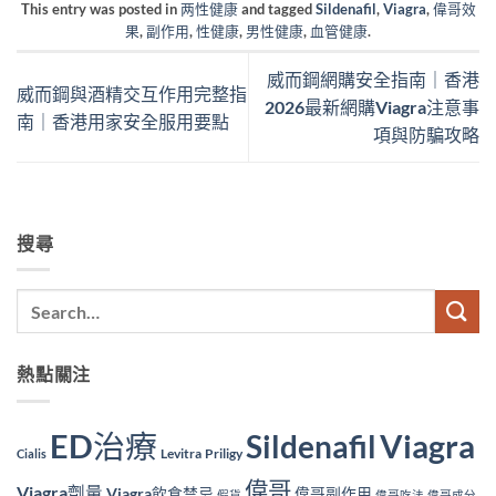
This entry was posted in
两性健康
and tagged
Sildenafil
,
Viagra
,
偉哥效
果
,
副作用
,
性健康
,
男性健康
,
血管健康
.
威而鋼網購安全指南｜香港
威而鋼與酒精交互作用完整指
2026最新網購Viagra注意事
南｜香港用家安全服用要點
項與防騙攻略
搜尋
熱點關注
ED治療
Viagra
Sildenafil
Levitra
Priligy
Cialis
偉哥
Viagra劑量
Viagra飲食禁忌
偉哥副作用
假貨
偉哥吃法
偉哥成分