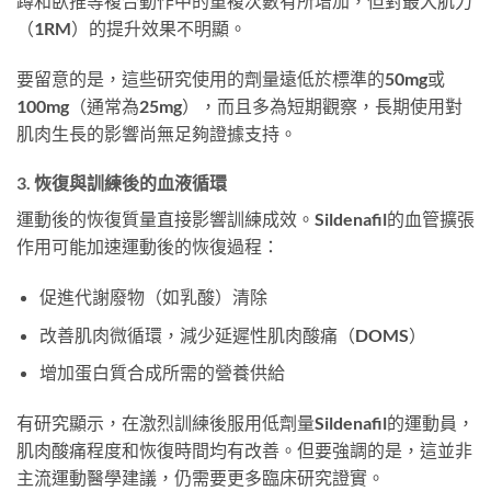
蹲和臥推等複合動作中的重複次數有所增加，但對最大肌力
（1RM）的提升效果不明顯。
要留意的是，這些研究使用的劑量遠低於標準的50mg或
100mg（通常為25mg），而且多為短期觀察，長期使用對
肌肉生長的影響尚無足夠證據支持。
3. 恢復與訓練後的血液循環
運動後的恢復質量直接影響訓練成效。Sildenafil的血管擴張
作用可能加速運動後的恢復過程：
促進代謝廢物（如乳酸）清除
改善肌肉微循環，減少延遲性肌肉酸痛（DOMS）
增加蛋白質合成所需的營養供給
有研究顯示，在激烈訓練後服用低劑量Sildenafil的運動員，
肌肉酸痛程度和恢復時間均有改善。但要強調的是，這並非
主流運動醫學建議，仍需要更多臨床研究證實。