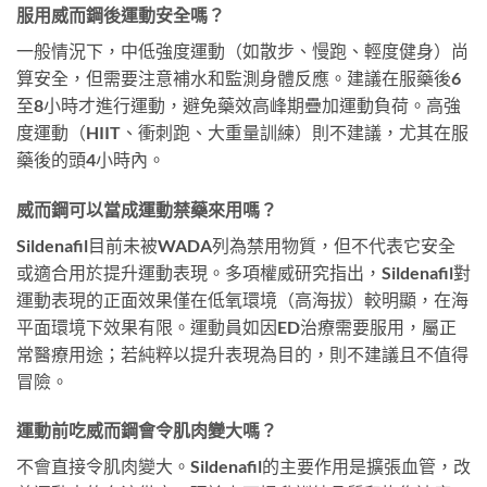
服用威而鋼後運動安全嗎？
一般情況下，中低強度運動（如散步、慢跑、輕度健身）尚
算安全，但需要注意補水和監測身體反應。建議在服藥後6
至8小時才進行運動，避免藥效高峰期疊加運動負荷。高強
度運動（HIIT、衝刺跑、大重量訓練）則不建議，尤其在服
藥後的頭4小時內。
威而鋼可以當成運動禁藥來用嗎？
Sildenafil目前未被WADA列為禁用物質，但不代表它安全
或適合用於提升運動表現。多項權威研究指出，Sildenafil對
運動表現的正面效果僅在低氧環境（高海拔）較明顯，在海
平面環境下效果有限。運動員如因ED治療需要服用，屬正
常醫療用途；若純粹以提升表現為目的，則不建議且不值得
冒險。
運動前吃威而鋼會令肌肉變大嗎？
不會直接令肌肉變大。Sildenafil的主要作用是擴張血管，改