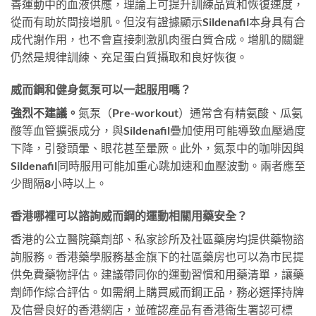
善運動中的血液供應，理論上可提升訓練品質和恢復速度，
從而有助於間接增肌。但沒有證據顯示Sildenafil本身具有合
成代謝作用，也不會直接刺激肌肉蛋白質合成。增肌的關鍵
仍然是規律訓練、充足蛋白質攝取和良好恢復。
威而鋼和健身氮泵可以一起服用嗎？
強烈不建議。
氮泵（Pre-workout）通常含有精氨酸、瓜氨
酸等血管擴張成分，與Sildenafil疊加使用可能導致血壓過度
下降，引發頭暈、眼花甚至暈厥。此外，氮泵中的咖啡因與
Sildenafil同時服用可能加重心跳加速和血壓波動。兩者應至
少間隔8小時以上。
香港哪裡可以諮詢威而鋼的運動相關用藥安全？
香港的公立醫院藥劑部、私家診所及社區藥房均提供藥物諮
詢服務。香港藥學服務基金旗下的社區藥房也可以為市民提
供免費藥物評估。建議帶同你的運動習慣和用藥清單，讓藥
劑師作綜合評估。如需網上購買威而鋼正品，務必選擇持牌
及信譽良好的香港網店，並確認產品有香港衞生署認可標