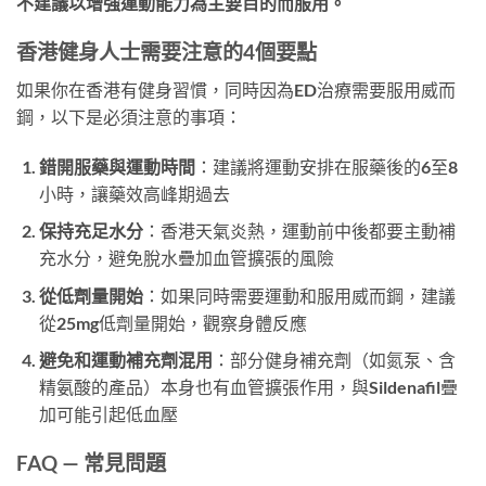
不建議以增強運動能力為主要目的而服用。
香港健身人士需要注意的4個要點
如果你在香港有健身習慣，同時因為ED治療需要服用威而
鋼，以下是必須注意的事項：
錯開服藥與運動時間
：建議將運動安排在服藥後的6至8
小時，讓藥效高峰期過去
保持充足水分
：香港天氣炎熱，運動前中後都要主動補
充水分，避免脫水疊加血管擴張的風險
從低劑量開始
：如果同時需要運動和服用威而鋼，建議
從25mg低劑量開始，觀察身體反應
避免和運動補充劑混用
：部分健身補充劑（如氮泵、含
精氨酸的產品）本身也有血管擴張作用，與Sildenafil疊
加可能引起低血壓
FAQ — 常見問題