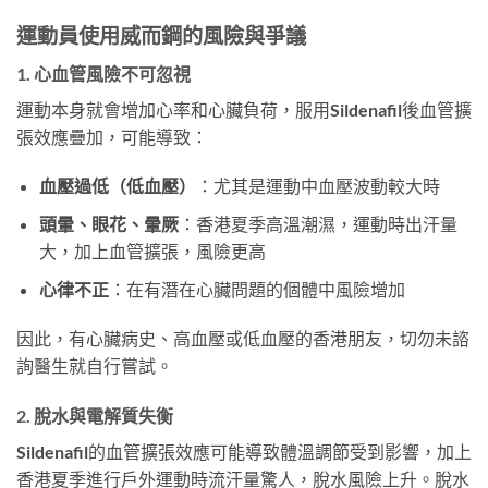
運動員使用威而鋼的風險與爭議
1. 心血管風險不可忽視
運動本身就會增加心率和心臟負荷，服用Sildenafil後血管擴
張效應疊加，可能導致：
血壓過低（低血壓）
：尤其是運動中血壓波動較大時
頭暈、眼花、暈厥
：香港夏季高溫潮濕，運動時出汗量
大，加上血管擴張，風險更高
心律不正
：在有潛在心臟問題的個體中風險增加
因此，有心臟病史、高血壓或低血壓的香港朋友，切勿未諮
詢醫生就自行嘗試。
2. 脫水與電解質失衡
Sildenafil的血管擴張效應可能導致體溫調節受到影響，加上
香港夏季進行戶外運動時流汗量驚人，脫水風險上升。脫水