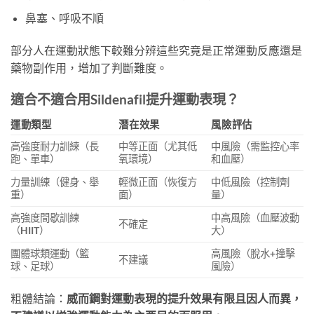
鼻塞、呼吸不順
部分人在運動狀態下較難分辨這些究竟是正常運動反應還是
藥物副作用，增加了判斷難度。
適合不適合用Sildenafil提升運動表現？
運動類型
潛在效果
風險評估
高強度耐力訓練（長
中等正面（尤其低
中風險（需監控心率
跑、單車）
氧環境）
和血壓）
力量訓練（健身、舉
輕微正面（恢復方
中低風險（控制劑
重）
面）
量）
高強度間歇訓練
中高風險（血壓波動
不確定
（HIIT）
大）
團體球類運動（籃
高風險（脫水+撞擊
不建議
球、足球）
風險）
粗體結論：
威而鋼對運動表現的提升效果有限且因人而異，