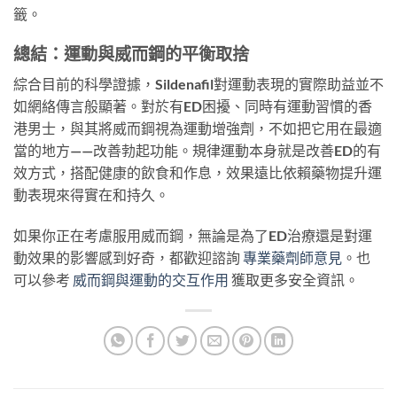
籤。
總結：運動與威而鋼的平衡取捨
綜合目前的科學證據，Sildenafil對運動表現的實際助益並不
如網絡傳言般顯著。對於有ED困擾、同時有運動習慣的香
港男士，與其將威而鋼視為運動增強劑，不如把它用在最適
當的地方——改善勃起功能。規律運動本身就是改善ED的有
效方式，搭配健康的飲食和作息，效果遠比依賴藥物提升運
動表現來得實在和持久。
如果你正在考慮服用威而鋼，無論是為了ED治療還是對運
動效果的影響感到好奇，都歡迎諮詢
專業藥劑師意見
。也
可以參考
威而鋼與運動的交互作用
獲取更多安全資訊。