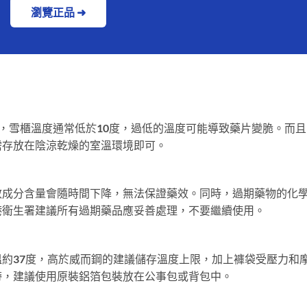
瀏覽正品 ➜
度，雪櫃溫度通常低於10度，過低的溫度可能導致藥片變脆。而
需存放在陰涼乾燥的室溫環境即可。
效成分含量會隨時間下降，無法保證藥效。同時，過期藥物的化
港衛生署建議所有過期藥品應妥善處理，不要繼續使用。
？
約37度，高於威而鋼的建議儲存溫度上限，加上褲袋受壓力和
帶，建議使用原裝鋁箔包裝放在公事包或背包中。