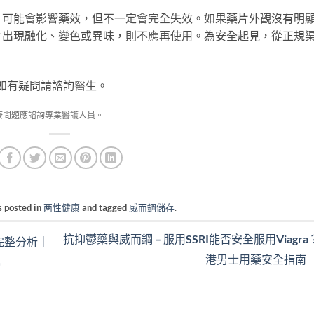
）可能會影響藥效，但不一定會完全失效。如果藥片外觀沒有明
片出現融化、變色或異味，則不應再使用。為安全起見，從正規
如有疑問請諮詢醫生。
康問題應諮詢專業醫護人員。
s posted in
两性健康
and tagged
威而鋼儲存
.
抗抑鬱藥與威而鋼 – 服用SSRI能否安全服用Viagra
完整分析｜
港男士用藥安全指南
讀