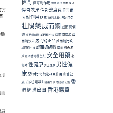
偉哥
偉哥副作用
偉哥吃法
偉哥成分
偉哥效果
偉哥邊度買
官方
偉哥香
而
副作用
港
吃威而鋼感覺
增硬持久
壯陽藥
威而鋼
威而鋼價
的穩
錢
威而鋼官網
威
威而鋼劑量
威而鋼吃法
威而鋼正品
而鋼效果
威而鋼比較
威而鋼網購
威而鋼香港
威而鋼用法
安全用藥
威而鋼香港醫生紙
必
男性健
性健康
利勁
男士健康
康
藥物比較
藥物相互作用
血管健
效期
香
西地那非
康
陽痿早洩
香港威而鋼
香港購買
港網購偉哥
威而
溫度