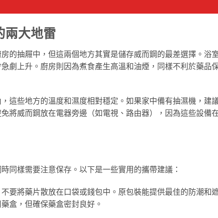
的兩大地雷
廚房的抽屜中，但這兩個地方其實是儲存威而鋼的最差選擇。浴
會急劇上升。廚房則因為煮食產生高溫和油煙，同樣不利於藥品
內，這些地方的溫度和濕度相對穩定。如果家中備有抽濕機，建
避免將威而鋼放在電器旁邊（如電視、路由器），因為這些設備
鋼時同樣需要注意保存。以下是一些實用的攜帶建議：
，不要將藥片散放在口袋或錢包中。原包裝能提供最佳的防潮和
用藥盒，但確保藥盒密封良好。