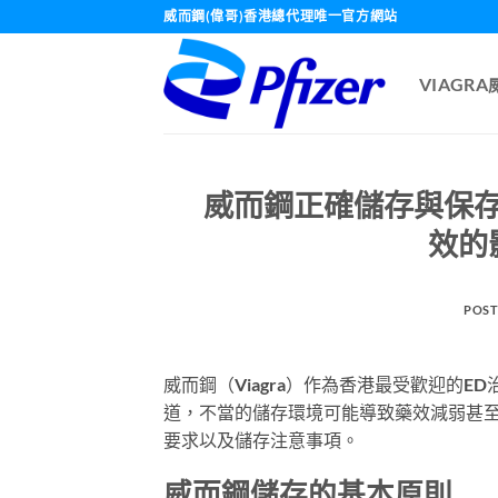
Skip
威而鋼(偉哥)香港總代理唯一官方網站
to
content
VIAGR
威而鋼正確儲存與保存
效的
POST
威而鋼（Viagra）作為香港最受歡迎的
道，不當的儲存環境可能導致藥效減弱甚
要求以及儲存注意事項。
威而鋼儲存的基本原則