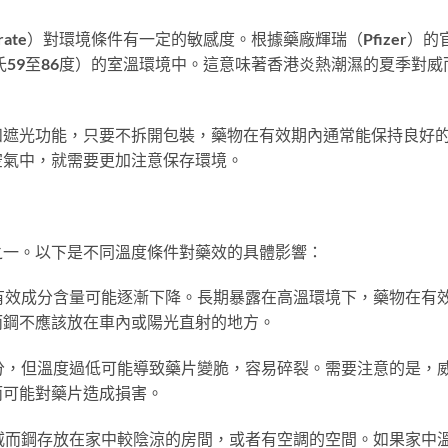
Citrate）對環境條件有一定的敏感度。根據藥廠輝瑞（Pfizer）的
氏59至86度）的室溫環境中。這意味著香港炎熱潮濕的夏季對威
和遮光功能，只要不拆開包裝，藥物在有效期內通常能保持良好
空氣中，就需要更加注意保存環境。
之一。以下是不同溫度條件對藥效的具體影響：
有效成分含量可能逐漸下降。長期暴露在高溫環境下，藥物在有
而鋼不應該放在車內或陽光直射的地方。
分，但溫度過低可能導致藥片變脆，容易碎裂。需要注意的是，
而可能對藥片造成損害。
威而鋼存放在家中較陰涼的房間，或者有空調的空間。如果家中