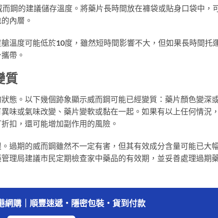
威而鋼的建議儲存溫度。將藥片長時間放在褲袋或貼身口袋中，
包的內層。
艙溫度可能低於10度，雖然短時間影響不大，但如果長時間托
身攜帶。
變質
的狀態。以下幾個跡象顯示威而鋼可能已經變質：藥片顏色變深
有異味或氣味改變、藥片變軟或黏在一起。如果有以上任何情況
打折扣，還可能增加副作用的風險。
限。過期的威而鋼雖然不一定有害，但其有效成分含量可能已大
藥管理局建議市民定期檢查家中藥品的有效期，並妥善處理過期
香港網購｜順豐速遞・隱密包裝・貨到付款