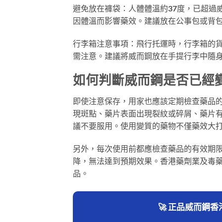
避免放在褲袋：人體體溫約37度，已超過
因體溫而影響藥效。建議放在公事包或背
行李箱注意事項：飛行托運時，行李箱的貨
需注意。建議將威而鋼放在手提行李中隨
如何判斷威而鋼是否已經
即使注意保存，用家也應該定期檢查藥品
現斑點、藥片表面出現裂紋或碎屑、藥片
議不要服用。使用變質的藥物不僅藥效大
另外，每次使用前都應檢查藥品的有效期
降，無法達到預期效果。香港藥劑業及毒
品。
🚀 正品威而鋼