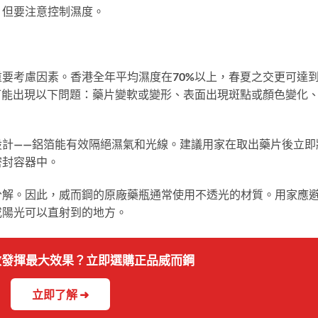
，但要注意控制濕度。
要考慮因素。香港全年平均濕度在70%以上，春夏之交更可達
可能出現以下問題：藥片變軟或變形、表面出現斑點或顏色變化
設計——鋁箔能有效隔絕濕氣和光線。建議用家在取出藥片後立即
密封容器中。
分解。因此，威而鋼的原廠藥瓶通常使用不透光的材質。用家應
或陽光可以直射到的地方。
藥效發揮最大效果？立即選購正品威而鋼
立即了解 ➜