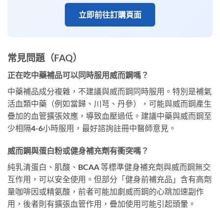
立即前往訂購頁面
常見問題（FAQ）
正在吃中藥補品可以同時服用威而鋼嗎？
中藥補品成分複雜，不建議與威而鋼同時服用。特別是補氣
活血類中藥（例如當歸、川芎、丹參），可能與威而鋼產生
疊加的血管擴張效應，導致血壓過低。建議中藥與威而鋼至
少相隔4-6小時服用，最好諮詢註冊中醫師意見。
威而鋼與蛋白粉或健身補充劑有衝突嗎？
純乳清蛋白、肌酸、BCAA 等標準健身補充劑與威而鋼無交
互作用，可以安全使用。但部分「健身前補充品」含有高劑
量咖啡因或精氨酸，前者可能加劇威而鋼的心跳加速副作
用，後者則有擴張血管作用，疊加使用可能引起頭暈。