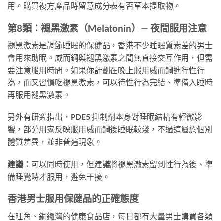
用。購買複方產品時留意成分表有否草本提取物。
第8類：褪黑激素（Melatonin）— 夜間服用注意
褪黑激素是調節睡眠的保健品，香港不少睡眠質素差的男士
會用來助眠。威而鋼與褪黑激素之間無直接交互作用，但需
要注意服用時間。如果你計劃在晚上服用威而鋼進行性行
為，而又習慣吃褪黑激素，可以待性行為完結、準備入睡時
再服用褪黑激素。
另外有研究指出，PDE5 抑制劑本身對睡眠結構有輕微影
響，部分用家反映服用威而鋼後睡眠較淺，不過這屬於個別
體質差異，並非普遍現象。
建議：
可以同時使用，但建議將褪黑激素留到性行為後、準
備睡覺時才服用，避免干擾。
香港男士服用保健品的正確態度
在旺角、銅鑼灣的健康食品店，每日都有大量男士購買各類