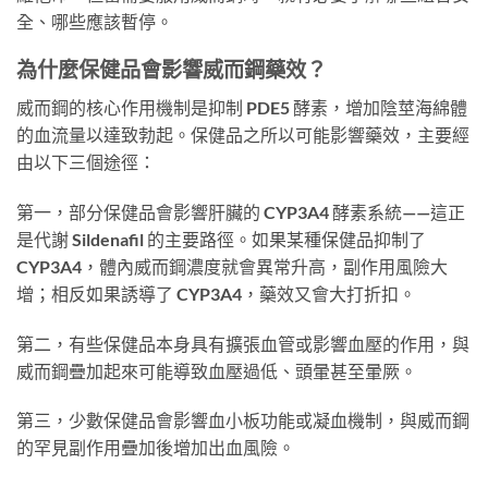
全、哪些應該暫停。
為什麼保健品會影響威而鋼藥效？
威而鋼的核心作用機制是抑制 PDE5 酵素，增加陰莖海綿體
的血流量以達致勃起。保健品之所以可能影響藥效，主要經
由以下三個途徑：
第一，部分保健品會影響肝臟的 CYP3A4 酵素系統——這正
是代謝 Sildenafil 的主要路徑。如果某種保健品抑制了
CYP3A4，體內威而鋼濃度就會異常升高，副作用風險大
增；相反如果誘導了 CYP3A4，藥效又會大打折扣。
第二，有些保健品本身具有擴張血管或影響血壓的作用，與
威而鋼疊加起來可能導致血壓過低、頭暈甚至暈厥。
第三，少數保健品會影響血小板功能或凝血機制，與威而鋼
的罕見副作用疊加後增加出血風險。