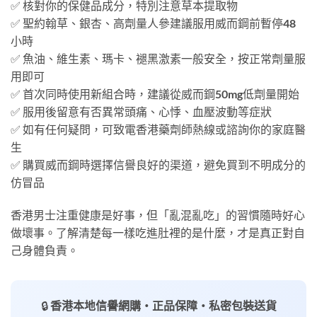
✅ 核對你的保健品成分，特別注意草本提取物
✅ 聖約翰草、銀杏、高劑量人參建議服用威而鋼前暫停48
小時
✅ 魚油、維生素、瑪卡、褪黑激素一般安全，按正常劑量服
用即可
✅ 首次同時使用新組合時，建議從威而鋼50mg低劑量開始
✅ 服用後留意有否異常頭痛、心悸、血壓波動等症狀
✅ 如有任何疑問，可致電香港藥劑師熱線或諮詢你的家庭醫
生
✅ 購買威而鋼時選擇信譽良好的渠道，避免買到不明成分的
仿冒品
香港男士注重健康是好事，但「亂混亂吃」的習慣隨時好心
做壞事。了解清楚每一樣吃進肚裡的是什麼，才是真正對自
己身體負責。
🔒
香港本地信譽網購・正品保障・私密包裝送貨