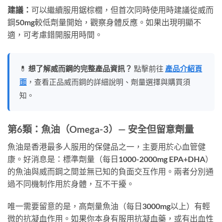
建議：
可以繼續服用鋸棕櫚，但首次同時使用時建議從威而
鋼50mg較低劑量開始，觀察身體反應。如果出現明顯不
適，可考慮錯開服用時間。
💊
想了解威而鋼的完整產品資訊？
點擊前往
產品介紹頁
面
，查看正品威而鋼的詳細說明、劑量選擇與購買須
知。
第6類：魚油（Omega-3）— 安全但留意劑量
魚油是香港最多人服用的保健品之一，主要用於心血管健
康。好消息是：標準劑量（每日1000-2000mg EPA+DHA）
的魚油與威而鋼之間並無已知的負面交互作用。兩者分別通
過不同機制作用於身體，互不干擾。
唯一需要留意的是，高劑量魚油（每日3000mg以上）有輕
微的抗凝血作用。如果你本身有服用抗凝血藥，或有出血性