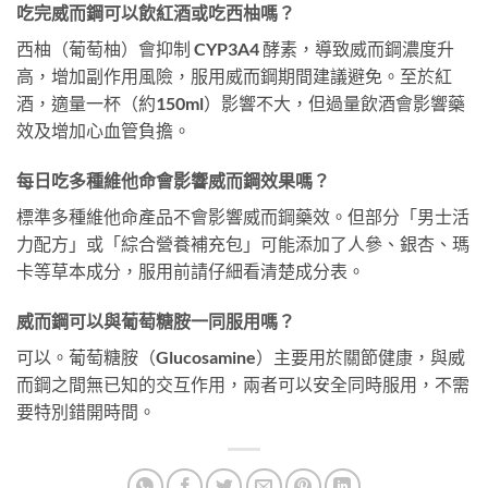
吃完威而鋼可以飲紅酒或吃西柚嗎？
西柚（葡萄柚）會抑制 CYP3A4 酵素，導致威而鋼濃度升
高，增加副作用風險，服用威而鋼期間建議避免。至於紅
酒，適量一杯（約150ml）影響不大，但過量飲酒會影響藥
效及增加心血管負擔。
每日吃多種維他命會影響威而鋼效果嗎？
標準多種維他命產品不會影響威而鋼藥效。但部分「男士活
力配方」或「綜合營養補充包」可能添加了人參、銀杏、瑪
卡等草本成分，服用前請仔細看清楚成分表。
威而鋼可以與葡萄糖胺一同服用嗎？
可以。葡萄糖胺（Glucosamine）主要用於關節健康，與威
而鋼之間無已知的交互作用，兩者可以安全同時服用，不需
要特別錯開時間。