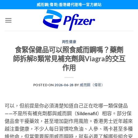
Skip
威而鋼(偉哥)香港總代理唯一官方網站
to
content
两性健康
食緊保健品可以照食威而鋼嗎？藥劑
師拆解8類常見補充劑與Viagra的交互
作用
POSTED ON
2026-06-28
BY
威而鋼（偉哥）
可以，但前提是你必須清楚知道自己正在吃哪一類保健品
——不是所有補充劑都與威而鋼（Sildenafil）相容。部分保
健品會干擾藥效，甚至增加副作用風險。香港男士近年越來
越注重健康，不少人每日習慣吃魚油、人參、瑪卡甚至多種
維他命，但當需要服用威而鋼時，就有必要了解哪些組合安