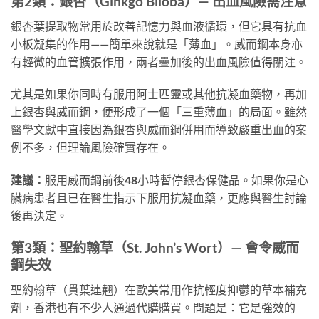
第2類：銀杏（Ginkgo Biloba）— 出血風險需注意
銀杏葉提取物常用於改善記憶力與血液循環，但它具有抗血
小板凝集的作用——簡單來說就是「薄血」。威而鋼本身亦
有輕微的血管擴張作用，兩者疊加後的出血風險值得關注。
尤其是如果你同時有服用阿士匹靈或其他抗凝血藥物，再加
上銀杏與威而鋼，便形成了一個「三重薄血」的局面。雖然
醫學文獻中直接因為銀杏與威而鋼併用而導致嚴重出血的案
例不多，但理論風險確實存在。
建議：
服用威而鋼前後48小時暫停銀杏保健品。如果你是心
臟病患者且已在醫生指示下服用抗凝血藥，更應與醫生討論
後再決定。
第3類：聖約翰草（St. John’s Wort）— 會令威而
鋼失效
聖約翰草（貫葉連翹）在歐美常用作抗輕度抑鬱的草本補充
劑，香港也有不少人通過代購購買。問題是：它是強效的