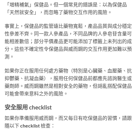
「增精補氣」保健品。但一個常見的錯誤是：以為保健品
「天然就安全」，而忽略了藥物交互作用的風險。
事實上，保健品的監管遠比藥物寬鬆，產品品質與成分穩定
性參差不齊。同一款人參產品，不同品牌的人參皂苷含量可
能相差數倍；部分平價產品更可能添加了標籤上未列出的成
分。這些不確定性令保健品與威而鋼的交互作用更加難以預
測。
如果你正在服用任何處方藥物（特別是心臟藥、血壓藥、抗
抑鬱藥、抗凝血藥），服用任何保健品前都應先諮詢醫生或
藥劑師。威而鋼雖然是相對安全的藥物，但胡亂搭配保健品
可能會帶來意料之外的風險。
安全服用 checklist
如果你準備服用威而鋼，而又每日有吃保健品的習慣，請跟
隨以下 checklist 檢查：