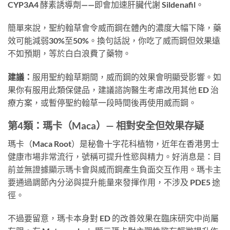
CYP3A4 酵素誘導劑——即會加速肝臟代謝 Sildenafil。
簡單來說，聖約翰草會令威而鋼在體內的濃度大幅下降，藥
效可能減弱30%至50%。換句話說，你吃了威而鋼但效果遠
不如預期，等於白白浪費了藥物。
建議：
服用聖約翰草期間，威而鋼的效果會明顯受影響。如
果你有服用此類保健品，建議諮詢醫生考慮改用其他 ED 治
療方案，或暫停聖約翰草一段時間後再使用威而鋼。
第4類：瑪卡（Maca）— 相對安全但效果存疑
瑪卡（Maca Root）是秘魯十字花科植物，近年在香港男士
健康市場非常流行，號稱可提升性慾與精力。好消息是：目
前並無證據顯示瑪卡會與威而鋼產生負面交互作用。瑪卡主
要通過調節內分泌與提升能量來發揮作用，不涉及 PDE5 途
徑。
不過要留意，瑪卡本身對 ED 的改善效果在臨床研究中尚屬