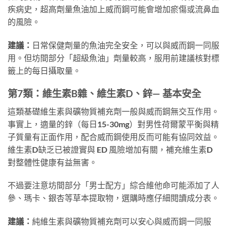
疾病史，超高劑量魚油加上威而鋼可能會增加瘀傷或流鼻血
的風險。
建議：
日常保健劑量的魚油完全安全，可以與威而鋼一同服
用。但坊間部分「超級魚油」劑量較高，服用前建議核對標
籤上的每日攝取量。
第7類：維生素B雜、維生素D、鋅— 基本安全
這類基礎維生素與礦物質補充劑一般與威而鋼無交互作用。
事實上，適量的鋅（每日15-30mg）對男性荷爾蒙平衡與精
子質量有正面作用，配合威而鋼使用反而可能有協同效益。
維生素D缺乏已被證實與 ED 風險增加有關，補充維生素D
對整體性健康有益無害。
不過要注意坊間部分「男士配方」綜合維他命可能添加了人
參、瑪卡、銀杏等草本提取物，選購時應仔細閱讀成分表。
建議：
純維生素與礦物質補充劑可以安心與威而鋼一同服