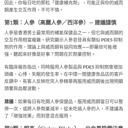
因此，你每日吃的那粒「健康補充劑」，可能正與你的威而
鋼產生交互作用，不可不慎。
第1類：人參（高麗人參／西洋參）— 建議謹慎
人參是香港男士最常用的補氣保健品之一，但它與威而鋼的
交互作用相當複雜。研究顯示人參皂苷具有類似 PDE5 抑制
劑的作用，理論上與威而鋼有協同效應——即藥效可能增
強。聽起來好像是好事？問題在於劑量控制。
有臨床報告指出，同時服用人參製品與 PDE5 抑制劑會增加
頭痛、心悸、失眠的發生率。在中環一間健康食品店的客戶
反饋中，有客人反映吃完人參精華再服用威而鋼後出現明顯
頭暈與血壓波動。
建議：
如果每日有吃開人參保健品，服用威而鋼當日可以暫
停一次，或將人參劑量減半。從未吃過人參的人，不建議為
了「增強效果」而刻意混合服用。