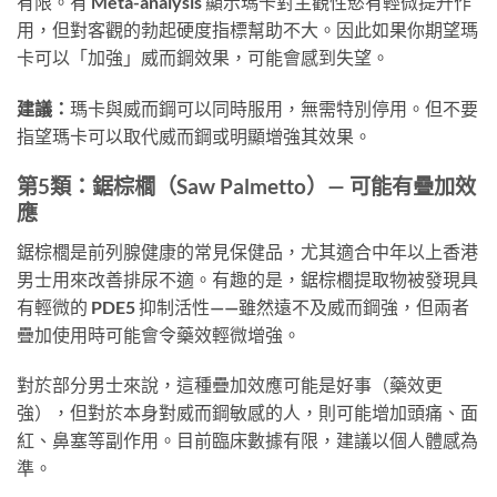
有限。有 Meta-analysis 顯示瑪卡對主觀性慾有輕微提升作
用，但對客觀的勃起硬度指標幫助不大。因此如果你期望瑪
卡可以「加強」威而鋼效果，可能會感到失望。
建議：
瑪卡與威而鋼可以同時服用，無需特別停用。但不要
指望瑪卡可以取代威而鋼或明顯增強其效果。
第5類：鋸棕櫚（Saw Palmetto）— 可能有疊加效
應
鋸棕櫚是前列腺健康的常見保健品，尤其適合中年以上香港
男士用來改善排尿不適。有趣的是，鋸棕櫚提取物被發現具
有輕微的 PDE5 抑制活性——雖然遠不及威而鋼強，但兩者
疊加使用時可能會令藥效輕微增強。
對於部分男士來說，這種疊加效應可能是好事（藥效更
強），但對於本身對威而鋼敏感的人，則可能增加頭痛、面
紅、鼻塞等副作用。目前臨床數據有限，建議以個人體感為
準。