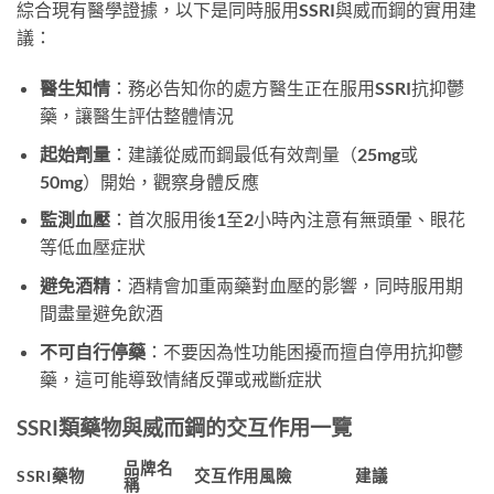
綜合現有醫學證據，以下是同時服用SSRI與威而鋼的實用建
議：
醫生知情
：務必告知你的處方醫生正在服用SSRI抗抑鬱
藥，讓醫生評估整體情況
起始劑量
：建議從威而鋼最低有效劑量（25mg或
50mg）開始，觀察身體反應
監測血壓
：首次服用後1至2小時內注意有無頭暈、眼花
等低血壓症狀
避免酒精
：酒精會加重兩藥對血壓的影響，同時服用期
間盡量避免飲酒
不可自行停藥
：不要因為性功能困擾而擅自停用抗抑鬱
藥，這可能導致情緒反彈或戒斷症狀
SSRI類藥物與威而鋼的交互作用一覽
品牌名
SSRI藥物
交互作用風險
建議
稱