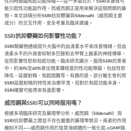
性同時面臨勃起功能障礙——這一矛盾在於，SSRI本身就可
能引起性功能副作用，而威而鋼正是用來解決這個問題的藥
物。本文詳細分析SSRI抗抑鬱藥與Sildenafil（威而鋼主要
成分）的交互作用、安全考量及臨床建議。
SSRI抗抑鬱藥如何影響性功能？
SSRI類藥物通過提升大腦中的血清素水平來改善情緒，但血
清素水平的升高會抑制多巴胺和去甲腎上腺素的神經傳導，
從而影響性慾和勃起功能。臨床研究顯示，服用SSRI的患者
中，約30%至60%會出現某種程度的性功能障礙，包括性慾
降低、延遲射精、勃起困難等。有趣的是，部分醫生會利用
SSRI延遲射精的特性來治療早洩，但對於勃起功能本身，
SSRI確實可能帶來負面影響。
威而鋼與SSRI可以同時服用嗎？
根據多項臨床研究及藥理學分析，威而鋼（Sildenafil）與
SSRI抗抑鬱藥之間並不存在嚴重的藥理學禁忌。兩者的作用
機制不同——威而鋼作用於陰莖海綿體的一氧化氮-cGMP路