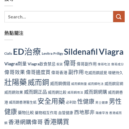
熱點關注
ED治療
Viagra
Sildenafil
Levitra
Priligy
Cialis
偉哥
Viagra劑量
Viagra飲食禁忌
偉哥副作用
假貨
偉哥吃法
偉哥成分
副作用
偉哥效果
偉哥邊度買
偉哥香港
吃威而鋼感覺
增硬持久
壯陽藥
威而鋼
威而鋼價錢
威而鋼官網
威而鋼劑量
威而鋼吃法
威而鋼正品
威而鋼網購
威而鋼效果
威而鋼比較
威而鋼香
威而鋼用法
安全用藥
男性
性健康
港
威而鋼香港醫生紙
必利勁
男士健康
健康
西地那非
藥物比較
藥物相互作用
血管健康
陽痿早洩
香港威而
香港購買
香港網購偉哥
鋼