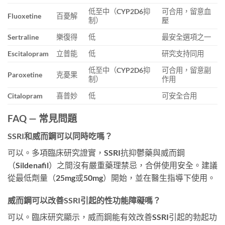
低至中（CYP2D6抑
可合用，留意血
Fluoxetine
百憂解
制）
壓
Sertraline
樂復得
低
最安全選項之一
Escitalopram
立普能
低
研究支持同用
低至中（CYP2D6抑
可合用，留意副
Paroxetine
克憂果
制）
作用
Citalopram
喜普妙
低
可安全合用
FAQ — 常見問題
SSRI和威而鋼可以同時吃嗎？
可以。多項臨床研究證實，SSRI抗抑鬱藥與威而鋼
（Sildenafil）之間沒有嚴重藥理禁忌，合併使用安全。建議
從最低劑量（25mg或50mg）開始，並在醫生指導下使用。
威而鋼可以改善SSRI引起的性功能障礙嗎？
可以。臨床研究顯示，威而鋼能有效改善SSRI引起的勃起功