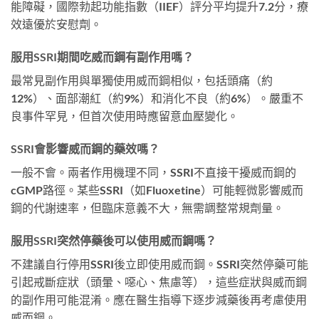
能障礙，國際勃起功能指數（IIEF）評分平均提升7.2分，療
效遠優於安慰劑。
服用SSRI期間吃威而鋼有副作用嗎？
最常見副作用與單獨使用威而鋼相似，包括頭痛（約
12%）、面部潮紅（約9%）和消化不良（約6%）。嚴重不
良事件罕見，但首次使用時應留意血壓變化。
SSRI會影響威而鋼的藥效嗎？
一般不會。兩者作用機理不同，SSRI不直接干擾威而鋼的
cGMP路徑。某些SSRI（如Fluoxetine）可能輕微影響威而
鋼的代謝速率，但臨床意義不大，無需調整常規劑量。
服用SSRI突然停藥後可以使用威而鋼嗎？
不建議自行停用SSRI後立即使用威而鋼。SSRI突然停藥可能
引起戒斷症狀（頭暈、噁心、焦慮等），這些症狀與威而鋼
的副作用可能混淆。應在醫生指導下逐步減藥後再考慮使用
威而鋼。