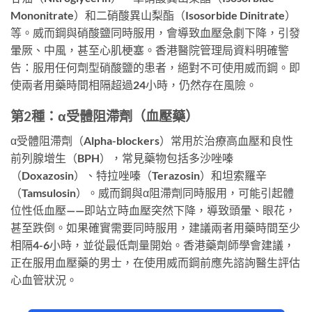
Mononitrate）和二硝酸異山梨酯（Isosorbide Dinitrate）
等。威而鋼與硝酸鹽同時服用，會導致血壓急劇下降，引發
暈厥、中風，甚至心肌梗塞。香港醫院管理局資料明確警
告：服用任何劑型硝酸鹽的患者，絕對不可使用威而鋼。即
使兩者用藥時間相隔超過24小時，仍然存在風險。
第2種：α受體阻滯劑（血壓藥）
α受體阻滯劑（Alpha-blockers）常用於治療高血壓和良性
前列腺增生（BPH），常見藥物包括多沙唑嗪
（Doxazosin）、特拉唑嗪（Terazosin）和坦索羅辛
（Tamsulosin）。威而鋼與α阻滯劑同時服用，可能引起體
位性低血壓——即站立時血壓突然下降，導致頭暈、眼花，
甚至跌倒。如果確實需要同時服用，建議兩者用藥時間至少
相隔4-6小時，並從最低劑量開始。香港藥劑師學會建議，
正在服用血壓藥的男士，在使用威而鋼前應先諮詢醫生評估
心血管狀況。