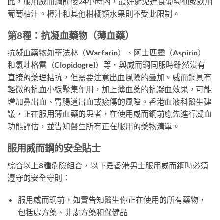
此，服用威而鋼前後24小時內，最好避免進食葡萄柚或飲用
葡萄柚汁。橙汁和其他柑橘類水果則不受此限制。
第8種：抗凝血藥物（薄血藥）
抗凝血藥物如華法林（Warfarin）、阿士匹靈（Aspirin）
和氯吡格雷（Clopidogrel）等，與威而鋼同服時雖然沒有
直接的藥理拮抗，但需要注意出血風險的疊加。威而鋼具有
輕微的抗血小板聚集作用，加上薄血藥的抗凝血效果，可能
增加鼻出血、胃腸道出血或瘀傷的風險。香港血液科醫生建
議，正在服用薄血藥的患者，在使用威而鋼前應先進行凝血
功能評估，並告知醫生所有正在服用的藥物清單。
服用威而鋼的安全貼士
綜合以上8種危險組合，以下是香港男士服用威而鋼時必須
遵守的安全守則：
服用威而鋼前，如實告知醫生你正在使用的所有藥物，
包括處方藥、非處方藥和保健品