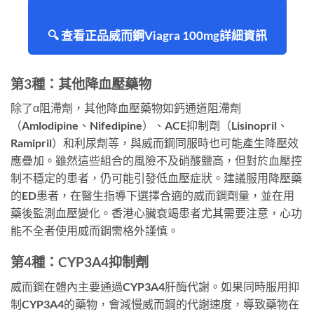
🔍 查看正品威而鋼Viagra 100mg詳細資訊
第3種：其他降血壓藥物
除了α阻滯劑，其他降血壓藥物如鈣通道阻滯劑
（Amlodipine、Nifedipine）、ACE抑制劑（Lisinopril、
Ramipril）和利尿劑等，與威而鋼同服時也可能產生降壓效
應疊加。雖然這些組合的風險不及硝酸鹽高，但對於血壓控
制不穩定的患者，仍可能引發低血壓症狀。建議服用降壓藥
的ED患者，在醫生指導下選擇合適的威而鋼劑量，並在用
藥後監測血壓變化。香港心臟衰竭患者尤其需要注意，心功
能不全者使用威而鋼需格外謹慎。
第4種：CYP3A4抑制劑
威而鋼在體內主要通過CYP3A4肝酶代謝。如果同時服用抑
制CYP3A4的藥物，會減慢威而鋼的代謝速度，導致藥物在