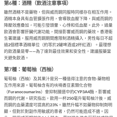
第6種：酒精（飲酒注意事項）
雖然酒精不是藥物，但與威而鋼同服時同樣存在相互作用。
酒精本身具有血管擴張作用，會導致血壓下降，與威而鋼的
降壓效應疊加，可能引發頭暈、心悸和低血壓。此外，過量
飲酒會影響肝臟代謝功能，間接影響威而鋼的藥效。香港衛
生署建議，服用威而鋼期間應限制酒精攝入，男性每日不超
過2個標準酒精單位（約等於2罐啤酒或2杯紅酒）。最理想
的飲酒量是零——為了達到最佳效果和安全性，建議服藥當
天避免飲酒。
第7種：葡萄柚（西柚）
葡萄柚（西柚）及其果汁是另一種值得注意的食物-藥物相
互作用來源。葡萄柚含有的呋喃香豆素類化合物
（Furanocoumarins）會抑制腸道中的CYP3A4酶，影響威
而鋼的代謝。研究指出，飲用一杯250毫升葡萄柚汁後，威
而鋼的血藥濃度可提高約23%。雖然升幅不如藥物抑制劑明
顯，但對於對副作用敏感的患者，仍然可能造成不適。因