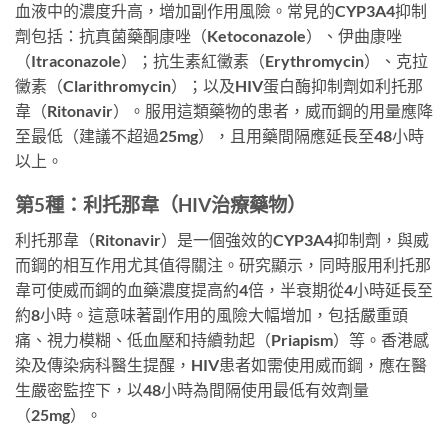
血液中的濃度升高，增加副作用風險。常見的CYP3A4抑制
劑包括：抗真菌藥酮康唑（Ketoconazole）、伊曲康唑
（Itraconazole）；抗生素紅黴素（Erythromycin）、克拉
黴素（Clarithromycin）；以及HIV蛋白酶抑制劑如利托那
韋（Ritonavir）。服用這類藥物的患者，威而鋼的用量應降
至最低（建議不超過25mg），且用藥間隔應延長至48小時
以上。
第5種：利托那韋（HIV治療藥物）
利托那韋（Ritonavir）是一個強效的CYP3A4抑制劑，與威
而鋼的相互作用尤其值得關注。研究顯示，同時服用利托那
韋可使威而鋼的血藥濃度提高約4倍，半衰期從4小時延長至
約8小時。這意味著副作用的風險大幅增加，包括嚴重頭
痛、視力模糊、低血壓和持續勃起（Priapism）等。香港感
染及傳染病科醫生提醒，HIV患者如需使用威而鋼，應在醫
生嚴密監控下，以48小時為間隔使用最低有效劑量
（25mg）。