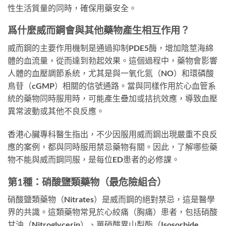
性生活質量的同時，確保用藥安全。
爲什麼威而鋼會與其他藥物產生相互作用？
威而鋼的主要作用機制是通過抑制PDE5酶，增加陰莖海綿
體的血流量，從而達到勃起效果。這個過程中，藥物會影響
人體的血壓調節系統，尤其是與一氧化氮（NO）和環磷酸
鳥苷（cGMP）相關的信號通路。當與同樣作用於心血管系
統的藥物同時服用時，可能產生疊加或拮抗效應，導致血壓
異常波動或其他不良反應。
香港心臟專科醫生指出，不少因服用威而鋼出現嚴重不良反
應的案例，都與同時服用禁忌藥物有關。因此，了解哪些藥
物不能與威而鋼同服，是每位ED患者的必修課。
第1種：硝酸鹽類藥物（最危險組合）
硝酸鹽類藥物（Nitrates）是威而鋼的絕對禁忌，這是醫學
界的共識。這類藥物常見於心絞痛（胸痛）患者，包括硝酸
甘油（Nitroglycerin）、單硝酸異山梨酯（Isosorbide