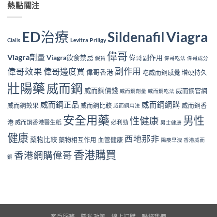
熱點關注
ED治療
Viagra
Sildenafil
Levitra
Priligy
Cialis
偉哥
Viagra劑量
Viagra飲食禁忌
偉哥副作用
假貨
偉哥吃法
偉哥成分
副作用
偉哥效果
偉哥邊度買
偉哥香港
吃威而鋼感覺
增硬持久
壯陽藥
威而鋼
威而鋼價錢
威而鋼官網
威而鋼劑量
威而鋼吃法
威而鋼正品
威而鋼網購
威而鋼效果
威而鋼比較
威而鋼香
威而鋼用法
安全用藥
男性
性健康
港
威而鋼香港醫生紙
必利勁
男士健康
健康
西地那非
藥物比較
藥物相互作用
血管健康
陽痿早洩
香港威而
香港購買
香港網購偉哥
鋼
客戶服務
隱私政策
線上訂購
聯絡我們