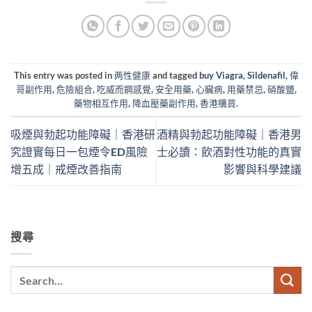
This entry was posted in
两性健康
and tagged
buy Viagra
,
Sildenafil
,
偉
哥副作用
,
危險組合
,
吃威而鋼感覺
,
安全用藥
,
心臟病
,
用藥禁忌
,
硝酸鹽
,
藥物相互作用
,
降血壓藥副作用
,
香港購買
.
吸煙與勃起功能障礙｜香港研
酒精與勃起功能障礙｜香港男
究證實每日一包煙令ED風險
士必讀：飲酒對性功能的真實
增五成｜戒煙改善指南
影響與科學建議
搜尋