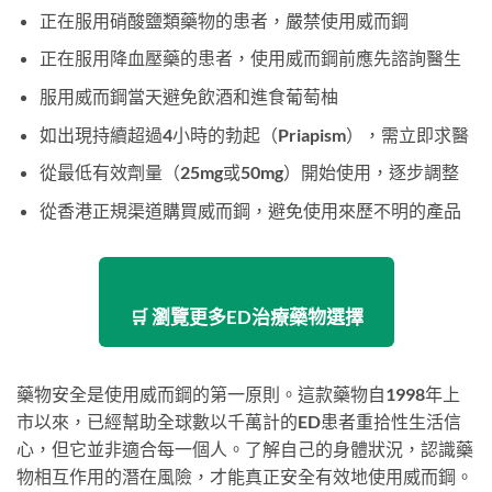
正在服用硝酸鹽類藥物的患者，嚴禁使用威而鋼
正在服用降血壓藥的患者，使用威而鋼前應先諮詢醫生
服用威而鋼當天避免飲酒和進食葡萄柚
如出現持續超過4小時的勃起（Priapism），需立即求醫
從最低有效劑量（25mg或50mg）開始使用，逐步調整
從香港正規渠道購買威而鋼，避免使用來歷不明的產品
🛒 瀏覽更多ED治療藥物選擇
藥物安全是使用威而鋼的第一原則。這款藥物自1998年上
市以來，已經幫助全球數以千萬計的ED患者重拾性生活信
心，但它並非適合每一個人。了解自己的身體狀況，認識藥
物相互作用的潛在風險，才能真正安全有效地使用威而鋼。