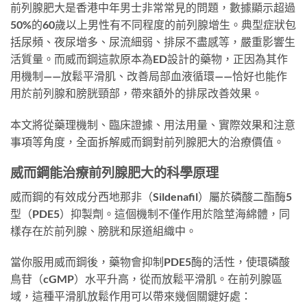
前列腺肥大是香港中年男士非常常見的問題，數據顯示超過
50%的60歲以上男性有不同程度的前列腺增生。典型症狀包
括尿頻、夜尿增多、尿流細弱、排尿不盡感等，嚴重影響生
活質量。而威而鋼這款原本為ED設計的藥物，正因為其作
用機制——放鬆平滑肌、改善局部血液循環——恰好也能作
用於前列腺和膀胱頸部，帶來額外的排尿改善效果。
本文將從藥理機制、臨床證據、用法用量、實際效果和注意
事項等角度，全面拆解威而鋼對前列腺肥大的治療價值。
威而鋼能治療前列腺肥大的科學原理
威而鋼的有效成分西地那非（Sildenafil）屬於磷酸二酯酶5
型（PDE5）抑製劑。這個機制不僅作用於陰莖海綿體，同
樣存在於前列腺、膀胱和尿道組織中。
當你服用威而鋼後，藥物會抑制PDE5酶的活性，使環磷酸
鳥苷（cGMP）水平升高，從而放鬆平滑肌。在前列腺區
域，這種平滑肌放鬆作用可以帶來幾個關鍵好處：