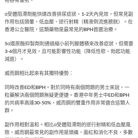
α受體阻滯劑能快速改善排尿症狀，1-2天內見效，但常見副
作用包括頭暈、低血壓、逆行射精（精液倒流進膀胱）。在
香港公立醫院，這類藥物是最常見的BPH首選治療。
5α還原酶抑製劑則通過縮小前列腺體積來改善症狀，但需要
3-6個月才見效，且可能影響性功能（降低性慾、勃起功能
減退）。
威而鋼相比起來有其獨特優勢：
同時改善ED和BPH。對於同時有兩個問題的男士來說，一
粒藥解決兩個問題無疑更便捷。香港中年男士中ED和BPH
的共病率高達30-50%，威而鋼的雙重作用非常適合這類人
群。
副作用相對溫和。相比α受體阻滯劑的逆行射精和低血壓風
險，威而鋼最常見的副作用是頭痛、面紅和消化不良，多數