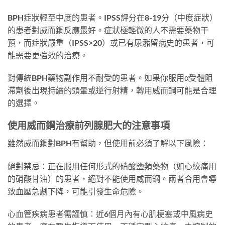
BPH症狀輕至中度的患者。IPSS評分在8-19分（中度症狀）
的患者對威而鋼反應最好。症狀極輕微的人不需要藥物干
預，而症狀嚴重（IPSS>20）或已有尿瀦留病史的患者，可
能需要更強效的治療。
對傳統BPH藥物副作用不耐受的患者。如果你服用α受體阻
滯劑後出現持續的頭暈或逆行射精，轉用威而鋼可能是合理
的選擇。
使用威而鋼治療前列腺肥大的注意事項
雖然威而鋼對BPH有幫助，但使用前必須了解以下風險：
絕對禁忌：正在服用任何形式的硝酸鹽類藥物（如心絞痛用
的硝酸甘油）的患者，絕對不能使用威而鋼。兩者合用會導
致血壓急劇下降，可能引發生命危險。
心血管疾病患者需謹慎：近6個月內有心肌梗塞或中風病史