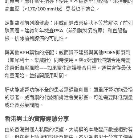
的患者，應在醫生指導下使用。不穩定型心絞痛、未控制的
高血壓（>170/100 mmHg）患者也不適合。
定期監測前列腺健康：用威而鋼改善症狀不等於解決了前列
腺問題。建議每年檢查PSA（前列腺特異抗原）和直腸指
檢，排除前列腺癌的可能性。
與其他BPH藥物的搭配：威而鋼不建議與其他PDE5抑製劑
（如犀利士、樂威壯）同時使用。與α受體阻滯劑合用時需
注意低血壓風險——如果醫生建議聯合用藥，通常會從最低
劑量開始，並錯開服用時間。
肝功能或腎功能不全的患者需調整劑量：嚴重肝腎功能受損
的患者，威而鋼的代謝和排泄會受影響，可能需要降低劑量
或延長服藥間隔。
香港男士的實際經驗分享
由於香港對個人私隱的保護，大規模的本地臨床數據相對有
限，但在網上論壇和診所反饋中，不少香港男士分享了使用