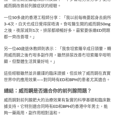
威而鋼改善前列腺症狀的經驗。
一位50多歲的香港工程師分享：「我以前每晚要起身去廁所
3-4次，白天也成日覺得尿唔清。食咗醫生開的威而鋼50mg
之後，夜尿減到1次，排尿都順暢好多。最緊要係連ED問題
都一齊改善埋。」
另一位60歲退休教師則表示：「我食坦索羅辛成日頭暈，轉
用威而鋼之後冇咁多副作用，雖然排尿改善冇坦索羅辛咁明
顯，但整體生活質量好咗。」
這些經驗雖然並非嚴謹的臨床證據，但反映了威而鋼在真實
世界中的應用效果——對同時有ED和BPH的患者尤其適合。
總結：威而鋼是否適合你的前列腺問題？
威而鋼對前列腺肥大的治療效果有紮實的科學基礎和臨床數
據支持。它特別適合同時有ED和BPH的香港中年男士，能
夠一藥兩用，副作用相對溫和。