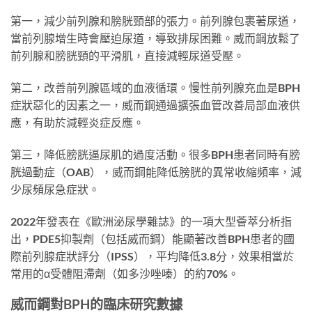
第一，減少前列腺和膀胱頸部的張力。前列腺包裹著尿道，
當前列腺增生時會壓迫尿道，導致排尿困難。威而鋼放鬆了
前列腺和膀胱頸的平滑肌，直接減輕尿道受壓。
第二，改善前列腺區域的血液循環。慢性前列腺充血是BPH
症狀惡化的因素之一，威而鋼通過擴張血管改善局部血液供
應，有助於減輕炎症反應。
第三，降低膀胱逼尿肌的過度活動。很多BPH患者同時有膀
胱過動症（OAB），威而鋼能降低膀胱的異常收縮頻率，減
少尿頻尿急症狀。
2022年發表在《歐洲泌尿學雜誌》的一項大型薈萃分析指
出，PDE5抑製劑（包括威而鋼）能顯著改善BPH患者的國
際前列腺症狀評分（IPSS），平均降低3.8分，效果相當於
常用的α受體阻滯劑（如多沙唑嗪）的約70%。
威而鋼對BPH的臨床研究數據