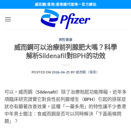
Skip
威而鋼(偉哥)香港總代理唯一官方網站
to
content
两性健康
威而鋼可以治療前列腺肥大嗎？科學
解析Sildenafil對BPH的功效
POSTED ON
2026-06-25
BY
威而鋼（偉哥）
可以。威而鋼（Sildenafil）除了治療勃起功能障礙，近年多
項臨床研究證實它對良性前列腺增生（BPH）引起的排尿症
狀亦有顯著改善效果。這種「一藥多用」的特性讓不少香港
中年男士關注：食威而鋼是否可以同時解決「下面兩條問
題」？