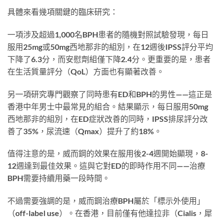
具體來看幾項關鍵的臨床研究：
一項涉及超過1,000名BPH患者的隨機對照試驗發現，每日
服用25mg或50mg西地那非的組別，在12週後IPSS評分平均
下降了6.3分，而安慰劑組僅下降2.4分。更重要的是，患者
在生活質量評分（QoL）方面也有顯著改善。
另一項研究專門觀察了同時患有ED和BPH的男性——這正是
香港中年男士中最常見的組合。結果顯示，每日服用50mg
西地那非的組別，在ED症狀改善的同時，IPSS排尿評分改
善了35%，尿流速（Qmax）提升了約18%。
值得注意的是，威而鋼的效果在服用後2-4週開始顯現，8-
12週達到最佳效果。這與它對ED的即時作用不同——治療
BPH需要持續用藥一段時間。
不過需要強調的是，威而鋼治療BPH屬於「標示外使用」
（off-label use）。在香港，目前僅有他達拉非（Cialis，犀