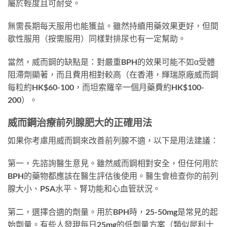
屬於輕度且可耐受。
無需長期每天服用也能獲益。雖然持續用藥效果更好，但間
歇性服用（按需服用）同樣對排尿也有一定幫助。
當然，威而鋼的缺點是：對嚴重BPH的效果可能不如α受體
阻滯劑顯著，而且費用相對較高（在香港，輝瑞原廠威而鋼
每粒約HK$60-100，而坦索羅辛一個月藥費約HK$100-
200）。
威而鋼治療前列腺肥大的正確用法
如果你考慮用威而鋼來改善前列腺不適，以下是用法建議：
第一，先諮詢醫生意見。雖然威而鋼相對安全，但任何用於
BPH的藥物都應該在醫生評估後使用。醫生會檢查你的前列
腺大小、PSA水平、腎功能和心血管狀況。
第二，選擇合適的劑量。用於BPH時，25-50mg是常見的起
始劑量。有些人發現每日25mg的低劑量方案（類似犀利士