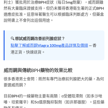
利士）獲批用於治療BPH症狀（每日5mg劑量），威而鋼雖
然有大量臨床證據支持，但仍未獲得香港衛生署的正式BPH
適應症批准。這意味著醫生可以根據臨床判斷處方，但藥盒
說明書上不會列出這個用途。
🔍 想試威而鋼改善前列腺症狀？
點擊了解威而鋼Viagra 100mg產品詳情及價錢
— 香
港正貨，快速送貨。
威而鋼與傳統BPH藥物的效果比較
很多香港男士會問：既然有專門治療前列腺肥大的藥，為何
要選威而鋼？
目前BPH的一線藥物主要有兩類：α受體阻滯劑（如多沙唑
嗪、坦索羅辛）和5α還原酶抑製劑（如非那雄胺）。這些藥
物各有優劣。