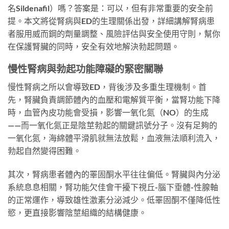
名Sildenafil）嗎？答案是：可以，但有非常重要的安全前
提。本文將從腎病與ED的生理關係出發，詳細講解腎病患
者服用威而鋼的劑量調整、風險評估與安全使用守則，幫你
在保護腎臟的同時，安全有效地解決勃起問題。
慢性腎病與勃起功能障礙的緊密關聯
慢性腎病之所以會導致ED，背後涉及多重生理機制。首
先，腎臟負責調節體內的血壓和電解質平衡，當腎功能下降
時，血管內皮功能會受損，影響一氧化氮（NO）的生成
——而一氧化氮正是陰莖勃起的關鍵訊號分子。沒有足夠的
一氧化氮，海綿體平滑肌就無法放鬆，血液無法順利流入，
勃起自然變得困難。
其次，腎病患者體內的睪固酮水平往往偏低。腎臟與內分泌
系統息息相關，腎功能欠佳會干擾下視丘-腦下垂體-性腺軸
的正常運作，導致雄性激素分泌減少。低睪固酮不僅降低性
慾，更直接影響陰莖組織的結構健康。