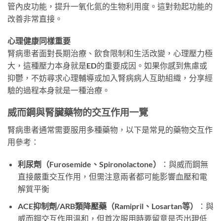
管內皮功能，提升一氧化氮的生物利用度。這對勃起功能的
改善非常直接。
心理健康同樣重要
腎病患者面對長期治療、飲食限制和生活改變，心理壓力極
大，這種壓力本身就是ED的重要成因。如果你感到焦慮或
抑鬱，不妨尋求心理輔導或加入腎病病人互助組織，分享經
驗的過程本身就是一種治療。
威而鋼與腎臟藥物的交互作用一覽
腎病患者通常需要服用多種藥物，以下是常見的藥物交互作
用參考：
利尿劑（Furosemide、Spironolactone）
：與威而鋼無
直接嚴重交互作用，但需注意兩者都可能影響血壓和電
解質平衡
ACE抑制劑/ARB類降壓藥（Ramipril、Losartan等）
：與
威而鋼交互作用溫和，但首次服用時要留意是否出現低