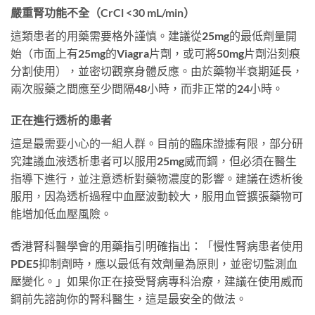
嚴重腎功能不全（CrCl <30 mL/min）
這類患者的用藥需要格外謹慎。建議從25mg的最低劑量開
始（市面上有25mg的Viagra片劑，或可將50mg片劑沿刻痕
分割使用），並密切觀察身體反應。由於藥物半衰期延長，
兩次服藥之間應至少間隔48小時，而非正常的24小時。
正在進行透析的患者
這是最需要小心的一組人群。目前的臨床證據有限，部分研
究建議血液透析患者可以服用25mg威而鋼，但必須在醫生
指導下進行，並注意透析對藥物濃度的影響。建議在透析後
服用，因為透析過程中血壓波動較大，服用血管擴張藥物可
能增加低血壓風險。
香港腎科醫學會的用藥指引明確指出：「慢性腎病患者使用
PDE5抑制劑時，應以最低有效劑量為原則，並密切監測血
壓變化。」如果你正在接受腎病專科治療，建議在使用威而
鋼前先諮詢你的腎科醫生，這是最安全的做法。