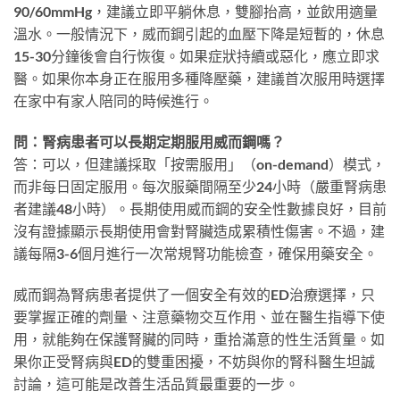
90/60mmHg，建議立即平躺休息，雙腳抬高，並飲用適量
溫水。一般情況下，威而鋼引起的血壓下降是短暫的，休息
15-30分鐘後會自行恢復。如果症狀持續或惡化，應立即求
醫。如果你本身正在服用多種降壓藥，建議首次服用時選擇
在家中有家人陪同的時候進行。
問：腎病患者可以長期定期服用威而鋼嗎？
答：可以，但建議採取「按需服用」（on-demand）模式，
而非每日固定服用。每次服藥間隔至少24小時（嚴重腎病患
者建議48小時）。長期使用威而鋼的安全性數據良好，目前
沒有證據顯示長期使用會對腎臟造成累積性傷害。不過，建
議每隔3-6個月進行一次常規腎功能檢查，確保用藥安全。
威而鋼為腎病患者提供了一個安全有效的ED治療選擇，只
要掌握正確的劑量、注意藥物交互作用、並在醫生指導下使
用，就能夠在保護腎臟的同時，重拾滿意的性生活質量。如
果你正受腎病與ED的雙重困擾，不妨與你的腎科醫生坦誠
討論，這可能是改善生活品質最重要的一步。