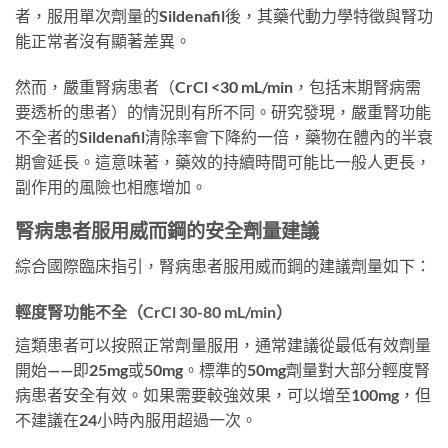
者，服用單次劑量的Sildenafil後，其藥代動力學特徵與腎功
能正常者沒有顯著差異。
然而，嚴重腎病患者（CrCl <30 mL/min，包括末期腎病需
要透析的患者）的情況則有所不同。研究發現，嚴重腎功能
不全者的Sildenafil清除率會下降約一倍，藥物在體內的半衰
期會延長。這意味著，藥效的持續時間可能比一般人更長，
副作用的風險也相應增加。
腎病患者服用威而鋼的安全劑量建議
綜合國際臨床指引，腎病患者服用威而鋼的建議劑量如下：
輕度腎功能不全（CrCl 30-80 mL/min）
這類患者可以按照正常劑量服用，通常建議從最低有效劑量
開始——即25mg或50mg。標準的50mg劑量對大部分輕度腎
病患者安全有效。如果需要較強效果，可以增至100mg，但
不建議在24小時內服用超過一次。