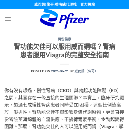
Skip
威而鋼(偉哥)香港總代理唯一官方網站
to
content
两性健康
腎功能欠佳可以服用威而鋼嗎？腎病
患者服用Viagra的完整安全指南
POSTED ON
2026-06-21
BY
威而鋼（偉哥）
你有沒有想過，慢性腎病（CKD）與勃起功能障礙（ED）
之間，其實存在一條直接的生理關聯？事實上，臨床研究顯
示，超過七成慢性腎病患者同時受ED困擾，這個比例遠高
於一般男性。腎功能欠佳不單影響身體代謝廢物，更會直接
影響陰莖海綿體的血流供應、干擾荷爾蒙平衡，令勃起變得
困難。那麼，腎功能欠佳的人可以服用威而鋼（Viagra，學