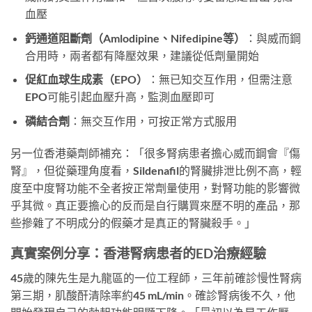
血壓
鈣通道阻斷劑（Amlodipine、Nifedipine等）
：與威而鋼
合用時，兩者都有降壓效果，建議從低劑量開始
促紅血球生成素（EPO）
：無已知交互作用，但需注意
EPO可能引起血壓升高，監測血壓即可
磷結合劑
：無交互作用，可按正常方式服用
另一位香港藥劑師補充：「很多腎病患者擔心威而鋼會『傷
腎』，但從藥理角度看，Sildenafil的腎臟排泄比例不高，輕
度至中度腎功能不全者按正常劑量使用，對腎功能的影響微
乎其微。真正要擔心的反而是自行購買來歷不明的產品，那
些摻雜了不明成分的假藥才是真正的腎臟殺手。」
真實案例分享：香港腎病患者的ED治療經驗
45歲的陳先生是九龍區的一位工程師，三年前確診慢性腎病
第三期，肌酸酐清除率約45 mL/min。確診腎病後不久，他