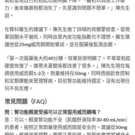
開始發現自己的勃起功能明顯下降。「最初以為是工作壓
力，後來連晨勃都消失了，先意識到問題不簡單。」陳先生
說。
在腎科醫生的建議下，陳先生做了詳細的荷爾蒙檢查，發現
睪固酮水平偏低，同時血管內皮功能指數也不理想。醫生建
議他從25mg威而鋼開始嘗試，並在服藥後監測血壓。
「第一次服藥後大約40分鐘，效果就很明顯了。不單是勃起
硬度恢復了，連帶夫妻關係都改善了很多。」陳先生現在每
週使用威而鋼1-2次，劑量維持在50mg，同時透過飲食控制
和定期運動來管理腎病，目前腎功能維持穩定，沒有出現任
何不良反應。
常見問題（FAQ）
問：腎功能輕度受損可以正常服用威而鋼嗎？
答：可以。輕度腎功能不全（肌酸酐清除率30-80 mL/min）
的患者，按照正常劑量使用威而鋼是安全的。建議從50mg
開始，根據效果調整。需要注意的是，服藥後應適當補充水