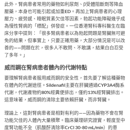
此外，腎病患者常用的藥物如利尿劑、β受體阻斷劑等降血
壓藥，本身也可能引起或加重ED。再加上腎病患者的心理
壓力、疲勞感、睡眠質素欠佳等因素，勃起功能障礙幾乎成
為慢性腎病的「標配」併發症。一位香港腎科專科醫生在臨
床分享中提到：「很多腎病患者以為勃起問題是腎臟無可避
免的結果，但事實上，只要正確用藥，大部分情況是可以改
善的——問題在於，很多人不敢問、不敢講，結果白白忍受
了多年。」
威而鋼在腎病患者體內的代謝特點
要理解腎病患者服用威而鋼的安全性，首先要了解這種藥物
在體內的代謝途徑。Sildenafil主要在肝臟通過CYP3A4酶系
代謝，代謝產物約80%經糞便排出，僅約13%經腎臟排出。
這意味著，威而鋼的清除主要依賴肝臟，而非腎臟。
理論上，這對腎病患者是相對有利的——因為藥物不會在腎
功能欠佳的人體內大量積聚。臨床藥理研究證實，輕度至中
度腎功能不全（肌酸酐清除率CrCl 30-80 mL/min）的患