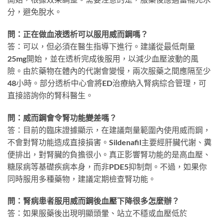
分，避免脫水。
問：正在做血液透析可以服用威而鋼嗎？
答：可以，但必須在醫生指導下進行。建議從最低劑量
25mg開始，並在透析完成後服用，以減少血壓波動的風
險。由於藥物在體內的代謝會變慢，兩次服藥之間應隔至少
48小時。部分透析中心會將ED治療納入腎病綜合管理，可
直接諮詢你的腎科醫生。
問：威而鋼會令腎功能變差嗎？
答：目前的臨床證據顯示，在建議劑量範圍內使用威而鋼，
不會對腎功能造成直接損害。Sildenafil主要經肝臟代謝、糞
便排出，對腎臟的負擔很小。真正影響腎功能的是高血壓、
糖尿病等基礎疾病本身，而非PDE5抑制劑。不過，如果你
同時服用多種藥物，建議定期檢查腎功能。
問：腎病患者服用威而鋼後血壓下降很多怎麼辦？
答：如果服藥後出現明顯頭暈、站立不穩或血壓低於