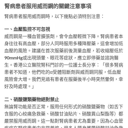
腎病患者服用威而鋼的關鍵注意事項
腎病患者服用威而鋼時，以下幾點必須特別注意：
一、血壓監控不可忽視
威而鋼是一種血管擴張劑，會令血壓輕微下降。腎病患者本
身往往有高血壓，部分人同時服用多種降壓藥，這會增加低
血壓的風險。建議在首次服藥前後測量血壓，若收縮壓低於
90mmHg或出現頭暈、眼花等症狀，應立即停藥並諮詢醫
生。香港公立醫院腎科門診的一位護士長分享：「很多腎病
患者不知道，他們吃的α受體阻斷劑與威而鋼同服，低血壓
風險會大增。我們見過有患者在服藥後半小時突然暈倒，幸
好及時處理。」
二、硝酸鹽類藥物絕對禁止
無論腎功能是否正常，服用任何形式的硝酸鹽藥物（如舌下
含服的心絞痛急救藥、硝酸甘油貼片、硝酸異山梨酯等）都
嚴禁服用威而鋼。這一點對腎病患者尤為重要，因為心血管
疾病在腎病患者中非常普遍，很多人隨身攜帶硝酸甘油急救