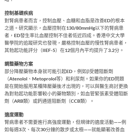
控制基礎疾病
對腎病患者而言，控制血壓、血糖和血脂是改善ED的根本
之道。研究顯示，血壓控制在130/80mmHg以下的腎病患
者，ED發生率比血壓控制不佳者低近四成。香港中文大學
醫學院的追蹤研究也發現，嚴格控制血壓的慢性腎病患者，
其勃起功能評分（IIEF-5）在12個月內平均提升了3.2分。
調整藥物方案
部分降壓藥物本身就可能引起ED，例如β受體阻斷劑
（Atenolol、Metoprolol等）和利尿劑。如果你的ED問題
是在開始服用某種降壓藥後才出現的，可以與醫生商討更換
為對勃起功能影響較小的藥物類別，如血管緊張素受體阻斷
劑（ARB類）或鈣通道阻斷劑（CCB類）。
適度運動
腎病患者不需要進行高強度運動，但規律的適度活動——例
如每週3次、每次30分鐘的散步或太極——就能顯著改善血