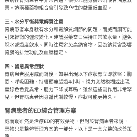
藥。這兩種藥物組合會引發致命性的嚴重低血壓。
三、水分平衡與電解質注意
腎病患者本身就有水分和電解質調節的問題，而威而鋼可能
引起輕微的體液變化。建議服藥當日保持正常飲水量，避免
脫水或過度飲水。同時注意避免高鈉食物，因為鈉質會影響
腎臟的排泄功能及血壓穩定。
四、留意異常症狀
腎病患者服用威而鋼後，如果出現以下症狀應立即就醫：胸
悶、呼吸困難、持續頭痛超過4小時、視力突然模糊或出現
藍綠色色覺異常、聽力下降或耳鳴。雖然這些副作用非常罕
見，但腎病患者因身體代謝較慢，症狀可能更持久。
腎病患者的ED綜合管理方案
威而鋼雖然是治療ED的有效藥物，但對於腎病患者來說，
藥物只是整體管理方案的一部分。以下是一套完整的改善策
略：