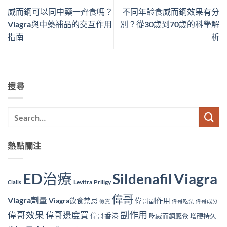
威而鋼可以同中藥一齊食嗎？
不同年齡食威而鋼效果有分
Viagra與中藥補品的交互作用
別？從30歲到70歲的科學解
指南
析
搜尋
熱點關注
ED治療
Viagra
Sildenafil
Levitra
Priligy
Cialis
偉哥
Viagra劑量
Viagra飲食禁忌
偉哥副作用
假貨
偉哥吃法
偉哥成分
副作用
偉哥效果
偉哥邊度買
偉哥香港
吃威而鋼感覺
增硬持久