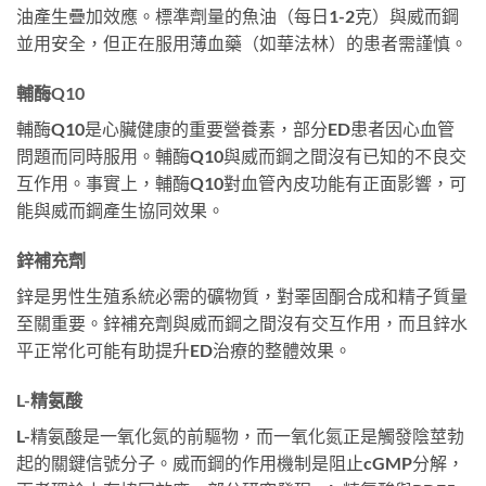
油產生疊加效應。標準劑量的魚油（每日1-2克）與威而鋼
並用安全，但正在服用薄血藥（如華法林）的患者需謹慎。
輔酶Q10
輔酶Q10是心臟健康的重要營養素，部分ED患者因心血管
問題而同時服用。輔酶Q10與威而鋼之間沒有已知的不良交
互作用。事實上，輔酶Q10對血管內皮功能有正面影響，可
能與威而鋼產生協同效果。
鋅補充劑
鋅是男性生殖系統必需的礦物質，對睪固酮合成和精子質量
至關重要。鋅補充劑與威而鋼之間沒有交互作用，而且鋅水
平正常化可能有助提升ED治療的整體效果。
L-精氨酸
L-精氨酸是一氧化氮的前驅物，而一氧化氮正是觸發陰莖勃
起的關鍵信號分子。威而鋼的作用機制是阻止cGMP分解，