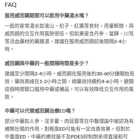
FAQ
服用威而鋼期間可以飲用中藥湯水嗎？
一般的家常湯水如淮山、杞子、紅棗等食材，用量輕微，與
威而鋼的交互作用風險很低。但如果是含丹參、當歸、川芎
等活血藥材的藥膳湯，建議在服用威而鋼前後間隔2-4小
時。
威而鋼與中藥的一般間隔時間是多少？
建議至少間隔2-4小時。威而鋼在服用後約30-60分鐘開始見
效，藥效高峰在1-2小時之間，總藥效持續約4-6小時。避開
這個時間窗口服用中藥或補品，可以有效降低交互作用的風
險。
中藥可以代替威而鋼治療ED嗎？
部分中藥如人參、淫羊藿、肉蓯蓉等在中醫理論中被認為有
補腎壯陽的作用，對輕度ED可能有一定改善效果。但對於
中重度ED，中藥的療效遠不及PDE5抑制劑來得直接和可