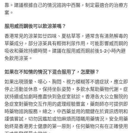
靠。建議根據自己的情況諮詢中西醫，制定最適合的治療方
案。
服用威而鋼後可以飲涼茶嗎？
香港常見的涼茶如廿四味、夏枯草等，通常含有清熱解毒的
草藥成分，部分涼茶具有輕微利尿作用，可能影響威而鋼的
吸收和藥效持續時間。建議在服用威而鋼前後1-2小時內避
免飲用涼茶。
如果在不知情的情況下混合服用了，怎麼辦？
如果出現頭暈、噁心、胸悶、視力模糊等不適症狀，應立即
停止活動並休息，保持坐臥姿勢，多飲水幫助藥物代謝。症
狀持續或加劇時應盡快到急症室就診。香港各大公立醫院的
急症室對藥物交互作用的處理經驗豐富，藥劑師亦可提供即
時藥物諮詢服務。總之，中西藥並用的關鍵在於資訊透明和
謹慎嘗試，切勿因尷尬或怕麻煩而隱瞞用藥情況。安全用藥
始終是香港男士健康的第一原則，任何藥物只有在正確使用