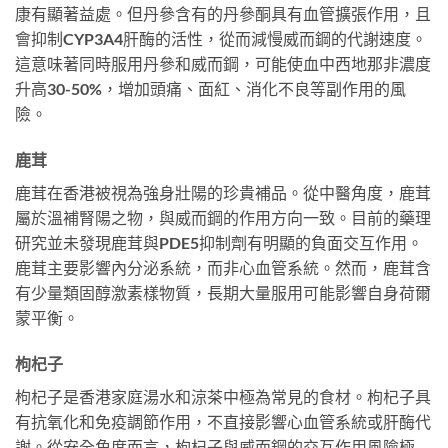
康有顯著益處。但丹參含有的丹參酮具有血管擴張作用，且
會抑制CYP3A4肝酶的活性，從而減慢威而鋼的代謝速度。
這意味著同時服用丹參和威而鋼，可能使血中西地那非濃度
升高30-50%，增加頭痛、面紅、消化不良等副作用的風
險。
鹿茸
鹿茸在香港被視為強身壯陽的珍貴補品。從中醫角度，鹿茸
屬於溫補腎陽之物，與威而鋼的作用方向一致。目前的藥理
研究並未發現鹿茸與PDE5抑制劑有明顯的負面交互作用。
鹿茸主要影響內分泌系統，而非心血管系統。然而，鹿茸含
有少量類固醇激素樣物質，長期大量服用可能影響自身荷爾
蒙平衡。
枸杞子
枸杞子是香港家庭湯水和涼茶中極為常見的食材。枸杞子具
有抗氧化和免疫調節作用，不直接影響心血管系統或肝酶代
謝。從安全角度而言，枸杞子與威而鋼的交互作用風險極