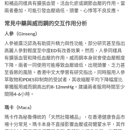
和補品同樣具有擴張血管、活血化瘀或調節血壓的作用。當
兩者疊加，可能引發血壓過低、頭暈、心悸等不良反應。
常見中藥與威而鋼的交互作用分析
人參（Ginseng）
人參被廣泛認為有助提升精力與性功能，部分研究甚至指出
高麗人參對輕度至中度ED有改善效果。然而，人參同樣具
有擴張血管和降低血壓的作用。威而鋼本身就會使血壓輕度
下降，兩者一同使用可能導致血壓過低，出現頭暈、乏力甚
至昏厥的風險。香港中文大學曾有研究指出，同時服用人參
萃取物和PDE5抑制劑的受試者，其收縮壓平均下降幅度比
單獨服用威而鋼高出約8-12mmHg。建議兩者服用時間至少
間隔4-6小時。
瑪卡（Maca）
瑪卡作為秘魯傳統的「天然壯陽補品」，在香港健康食品市
場十分常見。瑪卡本身不直接影響血壓或荷爾蒙水平，其作