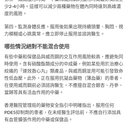
少2-4小時。這樣可以減少兩種藥物在體內同時達到高峰濃
度的風險。
第四，監測身體反應。服用後如果出現持續頭暈、胸悶、視
力模糊或心跳異常，應立即停止服用並諮詢醫生。
哪些情況絕對不能混合使用
有些中藥和保健品與威而鋼的交互作用風險較高，應避免同
時使用。含有硝酸酯類成分的中成藥，例如某些用於治療心
絞痛的「速效救心丸」類產品，與威而鋼並用可能引發致命
性低血壓。此外，正在服用抗凝血藥物（薄血藥）的患者，
在使用威而鋼前必須諮詢醫生，不應擅自混合銀杏、丹參、
當歸等具有活血作用的中藥。
香港醫院管理局的藥物安全指引中明確指出，服用任何
PDE5抑制劑的患者，在未經醫生評估前，不應自行添加具
有血管擴張作用的中藥或保健品。