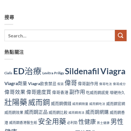
搜尋
熱點關注
ED治療
Viagra
Sildenafil
Levitra
Priligy
Cialis
偉哥
Viagra劑量
Viagra飲食禁忌
偉哥副作用
假貨
偉哥吃法
偉哥成分
副作用
偉哥效果
偉哥邊度買
偉哥香港
吃威而鋼感覺
增硬持久
壯陽藥
威而鋼
威而鋼價錢
威而鋼官網
威而鋼劑量
威而鋼吃法
威而鋼正品
威而鋼網購
威而鋼效果
威而鋼比較
威而鋼香
威而鋼用法
安全用藥
男性
性健康
港
威而鋼香港醫生紙
必利勁
男士健康