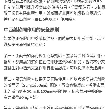
兩者理論上有協同效應。部分研究發現，L-精氨酸與PDE5
抑制劑並用可提升輕度ED的治療效果。但需要注意，L-精氨
酸同樣具有降血壓作用，與威而鋼並用可能導致血壓過低，
特別是在高劑量（每日6克以上）使用時。
中西藥協同作用的安全原則
如果你正在服用中藥或保健品，同時需要使用威而鋼，以下
幾項安全原則值得注意：
第一，主動告知你的醫生或藥劑師。無論是西醫還是註冊中
醫師，都應該知道你正在使用哪些藥物和補品。香港不少家
庭醫生對中西藥交互作用有相當認識，可以提供專業建議。
第二，留意劑量。如果需要同時使用，可以考慮從最低劑量
的威而鋼（25mg或50mg）開始，觀察身體反應。香港市面
上的威而鋼有50mg和100mg兩種劑量，初次並用中藥的用
家建議從50mg開始。
第三，錯開服用時間。中藥和威而鋼的服用時間最好間隔至