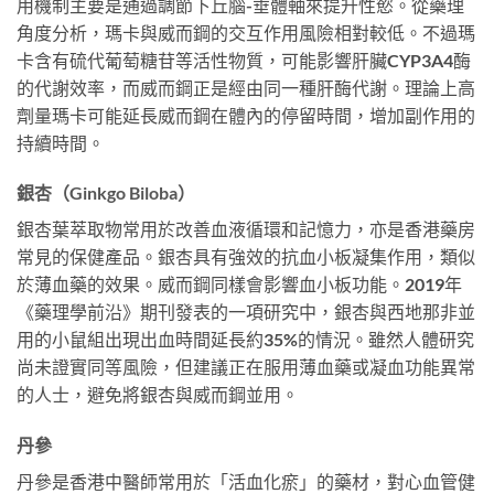
用機制主要是通過調節下丘腦-垂體軸來提升性慾。從藥理
角度分析，瑪卡與威而鋼的交互作用風險相對較低。不過瑪
卡含有硫代葡萄糖苷等活性物質，可能影響肝臟CYP3A4酶
的代謝效率，而威而鋼正是經由同一種肝酶代謝。理論上高
劑量瑪卡可能延長威而鋼在體內的停留時間，增加副作用的
持續時間。
銀杏（Ginkgo Biloba）
銀杏葉萃取物常用於改善血液循環和記憶力，亦是香港藥房
常見的保健產品。銀杏具有強效的抗血小板凝集作用，類似
於薄血藥的效果。威而鋼同樣會影響血小板功能。2019年
《藥理學前沿》期刊發表的一項研究中，銀杏與西地那非並
用的小鼠組出現出血時間延長約35%的情況。雖然人體研究
尚未證實同等風險，但建議正在服用薄血藥或凝血功能異常
的人士，避免將銀杏與威而鋼並用。
丹參
丹參是香港中醫師常用於「活血化瘀」的藥材，對心血管健