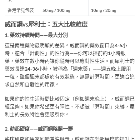
香港常見包裝
50mg / 100mg
10mg / 20mg
威而鋼vs犀利士：五大比較維度
1. 藥效持續時間——最大分別
這是兩種藥物最明顯的差異。威而鋼的藥效窗口為4-6小
時，適合「計劃性」的性行為——你可以提前約1小時服
藥，藥效在數小時內讓你隨時可以應對性生活。而犀利士的
藥效長達24-36小時，被稱為「週末藥」——週五晚上服用
一粒，整個週末都處於有效狀態，無需計算時間，更適合追
求自然和自發性的用家。
如果你的性生活時間比較固定（例如週末晚上），威而鋼已
經足夠。如果你希望更有彈性、不想被「算時間」束縛，犀
利士的長效特性會更吸引你。
2. 勃起硬度——威而鋼略勝一籌
臨床研究和用家回饋普遍顯示，威而鋼在勃起硬度的提升上