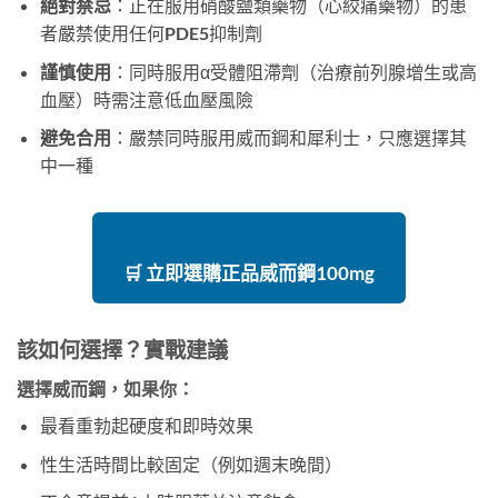
絕對禁忌
：正在服用硝酸鹽類藥物（心絞痛藥物）的患
者嚴禁使用任何PDE5抑制劑
謹慎使用
：同時服用α受體阻滯劑（治療前列腺增生或高
血壓）時需注意低血壓風險
避免合用
：嚴禁同時服用威而鋼和犀利士，只應選擇其
中一種
🛒 立即選購正品威而鋼100mg
該如何選擇？實戰建議
選擇威而鋼，如果你：
最看重勃起硬度和即時效果
性生活時間比較固定（例如週末晚間）