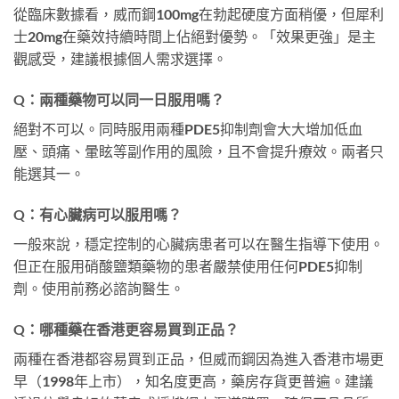
從臨床數據看，威而鋼100mg在勃起硬度方面稍優，但犀利
士20mg在藥效持續時間上佔絕對優勢。「效果更強」是主
觀感受，建議根據個人需求選擇。
Q：兩種藥物可以同一日服用嗎？
絕對不可以。同時服用兩種PDE5抑制劑會大大增加低血
壓、頭痛、暈眩等副作用的風險，且不會提升療效。兩者只
能選其一。
Q：有心臟病可以服用嗎？
一般來說，穩定控制的心臟病患者可以在醫生指導下使用。
但正在服用硝酸鹽類藥物的患者嚴禁使用任何PDE5抑制
劑。使用前務必諮詢醫生。
Q：哪種藥在香港更容易買到正品？
兩種在香港都容易買到正品，但威而鋼因為進入香港市場更
早（1998年上市），知名度更高，藥房存貨更普遍。建議