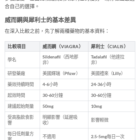
合自己的選擇。
威而鋼與犀利士的基本差異
在深入比較之前，先了解兩種藥物的基本資料：
比較項目
威而鋼（VIAGRA）
犀利士（CIALIS）
Sildenafil（西地那
Tadalafil（他達拉
學名
非）
非）
研發藥廠
美國輝瑞（Pfizer）
美國禮來（Lilly）
藥效持續時間
4-6小時
24-36小時
起效時間
30-60分鐘
30-60分鐘
建議起始劑量
50mg
10mg
受高脂飲食影
明顯影響（延遲吸
影響輕微
響
收）
每日低劑量方
不適用
2.5-5mg每日一次
案