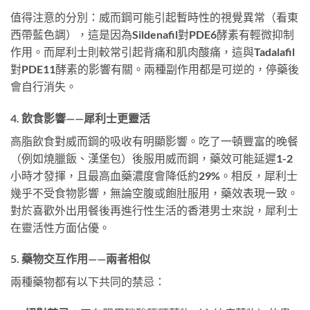
值得注意的分別：威而鋼可能引起暫時性的視覺異常（看東
西帶藍色調），這是因為Sildenafil對PDE6酵素有輕微抑制
作用。而犀利士則較常引起背痛和肌肉酸痛，這與Tadalafil
對PDE11酵素的影響有關。兩種副作用都是可逆的，停藥後
會自行消失。
4. 飲食影響——犀利士更靈活
高脂飲食對威而鋼的吸收有明顯影響。吃了一頓豐富的晚餐
（例如燒臘飯、漢堡包）後服用威而鋼，藥效可能延遲1-2
小時才發揮，且最高血藥濃度會降低約29%。相反，犀利士
幾乎不受食物影響，無論空腹或飽肚服用，藥效表現一致。
對於喜歡外出用餐後再進行性生活的香港男士來說，犀利士
在靈活性方面佔優。
5. 藥物交互作用——兩者相似
兩種藥物都有以下共同的禁忌：