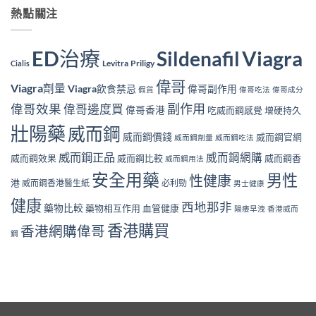
熱點關注
ED治療
Viagra
Sildenafil
Levitra
Priligy
Cialis
偉哥
Viagra劑量
Viagra飲食禁忌
偉哥副作用
假貨
偉哥吃法
偉哥成分
副作用
偉哥效果
偉哥邊度買
偉哥香港
吃威而鋼感覺
增硬持久
壯陽藥
威而鋼
威而鋼價錢
威而鋼官網
威而鋼劑量
威而鋼吃法
威而鋼正品
威而鋼網購
威而鋼效果
威而鋼比較
威而鋼香
威而鋼用法
安全用藥
男性
性健康
港
威而鋼香港醫生紙
必利勁
男士健康
健康
西地那非
藥物比較
藥物相互作用
血管健康
陽痿早洩
香港威而
香港購買
香港網購偉哥
鋼