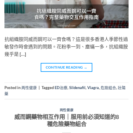
抗組織胺同威而鋼可以一齊食嗎？這是很多香港人季節性過
敏發作時會遇到的問題。花粉季一到、塵蟎一多，抗組織胺
幾乎是 […]
CONTINUE READING
→
Posted in
两性健康
|
Tagged
ED治療
,
Sildenafil
,
Viagra
,
危險組合
,
壯陽
藥
两性健康
威而鋼藥物相互作用｜服用前必須知道的8
種危險藥物組合