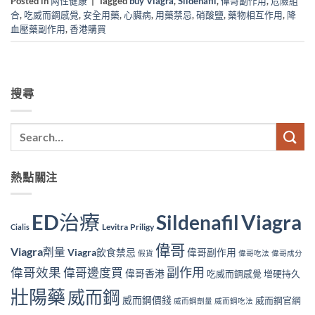
Posted in
两性健康
|
Tagged
buy Viagra
,
Sildenafil
,
偉哥副作用
,
危險組
合
,
吃威而鋼感覺
,
安全用藥
,
心臟病
,
用藥禁忌
,
硝酸鹽
,
藥物相互作用
,
降
血壓藥副作用
,
香港購買
搜尋
熱點關注
ED治療
Viagra
Sildenafil
Levitra
Priligy
Cialis
偉哥
Viagra劑量
Viagra飲食禁忌
偉哥副作用
假貨
偉哥吃法
偉哥成分
副作用
偉哥效果
偉哥邊度買
偉哥香港
吃威而鋼感覺
增硬持久
壯陽藥
威而鋼
威而鋼價錢
威而鋼官網
威而鋼劑量
威而鋼吃法