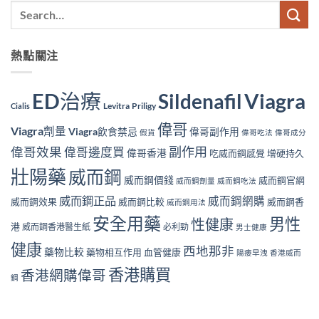
熱點關注
ED治療
Viagra
Sildenafil
Levitra
Priligy
Cialis
偉哥
Viagra劑量
Viagra飲食禁忌
偉哥副作用
假貨
偉哥吃法
偉哥成分
副作用
偉哥效果
偉哥邊度買
偉哥香港
吃威而鋼感覺
增硬持久
壯陽藥
威而鋼
威而鋼價錢
威而鋼官網
威而鋼劑量
威而鋼吃法
威而鋼正品
威而鋼網購
威而鋼效果
威而鋼比較
威而鋼香
威而鋼用法
安全用藥
男性
性健康
港
威而鋼香港醫生紙
必利勁
男士健康
健康
西地那非
藥物比較
藥物相互作用
血管健康
陽痿早洩
香港威而
香港購買
香港網購偉哥
鋼