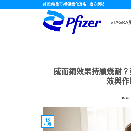
Skip
威而鋼(偉哥)香港總代理唯一官方網站
to
content
VIAGR
威而鋼效果持續幾耐？藥
效與作
POST
19
6 月