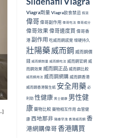
Viagra
Sildenafil
Viagra劑量
Viagra飲食禁忌
假貨
偉哥
偉哥副作用
偉哥吃法
偉哥成分
偉哥效果
偉哥邊度買
偉哥香
副作用
港
吃威而鋼感覺
增硬持久
壯陽藥
威而鋼
威而鋼價
錢
威而鋼官網
威
威而鋼劑量
威而鋼吃法
威而鋼正品
而鋼效果
威而鋼比較
威而鋼網購
威而鋼香港
威而鋼用法
安全用藥
威而鋼香港醫生紙
必
男性健
性健康
利勁
男士健康
康
藥物比較
藥物相互作用
血管健
]
香
西地那非
康
陽痿早洩
香港威而鋼
香港購買
港網購偉哥